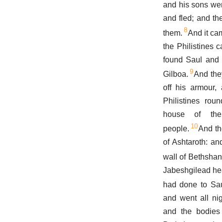
and his sons wer
and fled; and th
8
them.
And it ca
the Philistines c
found Saul and 
9
Gilboa.
And they
off his armour,
Philistines rou
house of the
10
people.
And th
of Ashtaroth: an
wall of Bethshan
Jabeshgilead hea
had done to Sau
and went all ni
and the bodies 