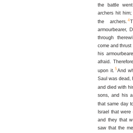
the battle wen
archers hit him
4
the archers.
armourbearer, D
through therewi
come and thrust
his armourbeare
afraid. Therefo
5
upon it.
And wh
Saul was dead, h
and died with hi
sons, and his a
that same day to
Israel that were 
and they that w
saw that the men