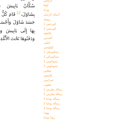
مرقس
سُكَّانُ يَابِيشَ جِلْ
لوقا
يوحنا
12
بِشَاوُلَ،
قَامَ كُلُّ ذ
أعمال الرسل
رومية
جَسَدَ شَاوُلَ وَأَجْسَاد
كورنثس 1
كورنثس 2
بِهَا إِلَى يَابِيشَ وَأَ
غلاطية
وَدَفَنُوهَا تَحْتَ الأَثْل.
أفسس
فيلبي
كولوسي
تسالونيكي 1
تسالونيكي 2
تيموثاوس 1
تيموثاوس 2
تيطس
فليمون
عبرانيين
يعقوب
رسالة بطرس 1
رسالة بطرس 2
رسالة يوحنا 1
رسالة يوحنا 2
رسالة يوحنا 3
يهوذا
رؤيا يوحنا