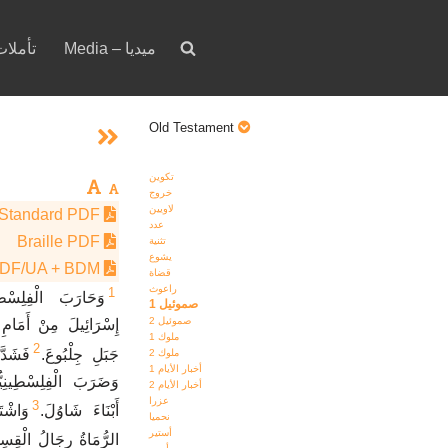
Media – ميديا
votion – تأملات
Old Testament
تكوين
خروج
لاويين
Standard PDF
عدد
Braille PDF
تثنية
يشوع
PDF/UA + BDM
قضاة
راعوث
1
وَحَارَبَ الْفِلِسْط
صموئيل 1
صموئيل 2
إِسْرَائِيلَ مِنْ أَمَامِ
ملوك 1
2
جَبَلِ جِلْبُوعَ.
فَشَدّ،
ملوك 2
أخبار الأيام 1
وَضَرَبَ الْفِلِسْطِينِيُّ
أخبار الأيام 2
عزرا
3
أَبْنَاءَ شَاوُلَ.
وَاشْت
نحميا
أستير
الرُّمَاةُ رِجَالُ الْقِسِ.