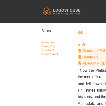
Skip
to
content
Bibles
Arabic (AR)
English (EN)
Farsi (FA)
Standard PD
German (DE)
Braille PDF
PDF/UA + B
1
Now the Philist
the men of Israel
and fell down s
Philistines fol
his sons; and th
Abinadab, and M