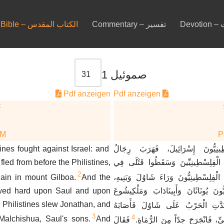
De
Commentary – تفسير
Bible – الكتاب المقدس
صموئيل 1
Pdf anzeigen
Pdf anzeigen
F
DM
ines fought against Israel: and
ِينِيُّونَ إِسْرَائِيلَ، فَهَرَبَ رِجَالُ
 fled from before the Philistines,
 الْفِلِسْطِينِيِّينَ وَسَقَطُوا قَتْلَى فِي
2
lain in mount Gilboa.
And the
َ الْفِلِسْطِينِيُّونَ وَرَاءَ شَاوُلَ وَبَنِيهِ
lowed hard upon Saul and upon
ونَ يُونَاثَانَ وَأَبِينَادَابَ وَمَلْكِيشُوعَ
e Philistines slew Jonathan, and
َدَّتِ الْحَرْبُ عَلَى شَاوُلَ فَأَصَابَهُ
3
4
alchishua, Saul's sons.
And
يِّ، فَانْجَرَحَ جِدّاً مِنَ الرُّمَاةِ
فَقَالَ