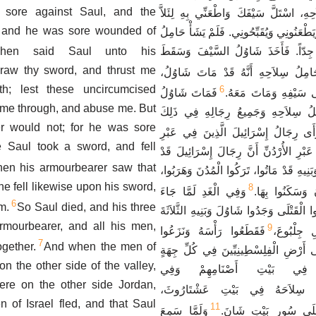
t sore against Saul, and the
ِ، اسْتَلَّ سَيْفَكَ وَاطْعَنِّي بِهِ لِئَلاَّ
; and he was sore wounded of
وَيَطْعَنُونِي وَيُقَبِّحُونِي. فَلَمْ يَشَأْ حَامِلُ
Then said Saul unto his
 جِدّاً. فَأَخَذَ شَاوُلُ السَّيْفَ وَسَقَطَ
raw thy sword, and thrust me
حَامِلُ سِلاَحِهِ أَنَّهُ قَدْ مَاتَ شَاوُلُ
th; lest these uncircumcised
6
ى سَيْفِهِ وَمَاتَ مَعَهُ
فَمَاتَ شَاوُلُ
 me through, and abuse me. But
َامِلُ سِلاَحِهِ وَجَمِيعُ رِجَالِهِ فِي ذَلِكَ
r would not; for he was sore
َأَى رِجَالُ إِسْرَائِيلَ الَّذِينَ فِي عَبْرِ
re Saul took a sword, and fell
َبْرِ الأُرْدُنِّ أَنَّ رِجَالَ إِسْرَائِيلَ قَدْ
en his armourbearer saw that
بَنِيهِ قَدْ مَاتُوا، تَرَكُوا الْمُدُنَ وَهَرَبُوا
e fell likewise upon his sword,
8
نَ وَسَكَنُوا بِهَا
وَفِي الْغَدِ لَمَّا جَاءَ
6
m.
So Saul died, and his three
وا الْقَتْلَى وَجَدُوا شَاوُلَ وَبَنِيهِ الثَّلاَثَةَ
rmourbearer, and all his men,
9
 جِلْبُوعَ
فَقَطَعُوا رَأْسَهُ وَنَزَعُوا
7
gether.
And when the men of
َى أَرْضِ الْفِلِسْطِينِيِّينَ فِي كُلِّ جِهَةٍ
on the other side of the valley,
رِ فِي بَيْتِ أَصْنَامِهِمْ وَفِي
ere on the other side Jordan,
وا سِلاَحَهُ فِي بَيْتِ عَشْتَارُوثَ
 of Israel fled, and that Saul
11
عَلَى سُورِ بَيْتِ شَانَ
وَلَمَّا سَمِعَ