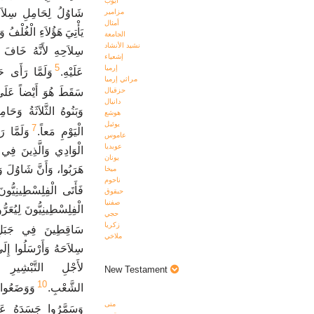
أيوب
شَاوُلُ لِحَامِلِ سِلاَحِه
مزامير
أمثال
يَأْتِيَ هَؤُلاَءِ الْغُلْفُ 
الجامعة
نشيد الأنشاد
سِلاَحِهِ لأَنَّهُ خَافَ
إشعياء
5
إرميا
عَلَيْهِ.
وَلَمَّا رَأَى ،
مراثي إرميا
سَقَطَ هُوَ أَيْضاً عَلَ.
حزقيال
دانيال
وَبَنُوهُ الثَّلاَثَةُ وَح
هوشع
يوئيل
7
الْيَوْمِ مَعاً.
وَلَمَّا ر
عاموس
عوبديا
الْوَادِي وَالَّذِينَ فِي ع
يونان
هَرَبُوا، وَأَنَّ شَاوُلَ وَ،
ميخا
ناحوم
فَأَتَى الْفِلِسْطِينِيُّو.
حبقوق
صفنيا
الْفِلِسْطِينِيُّونَ لِيُعَرُّ
حجي
زكريا
سَاقِطِينَ فِي جَبَلِ،
ملاخي
سِلاَحَهُ وَأَرْسَلُوا إِل
لأَجْلِ التَّبْشِي
New Testament
10
الشَّعْبِ.
وَوَضَعُ،
متى
وَسَمَّرُوا جَسَدَهُ .