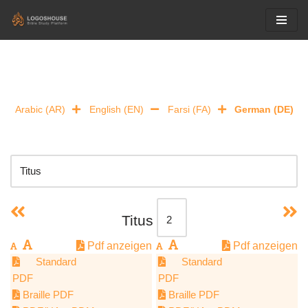
Skip
to
content
Arabic (AR)
English (EN)
Farsi (FA)
German (DE)
Titus
Pdf anzeigen
Pdf anzeigen
Standard
Standard
PDF
PDF
Braille PDF
Braille PDF