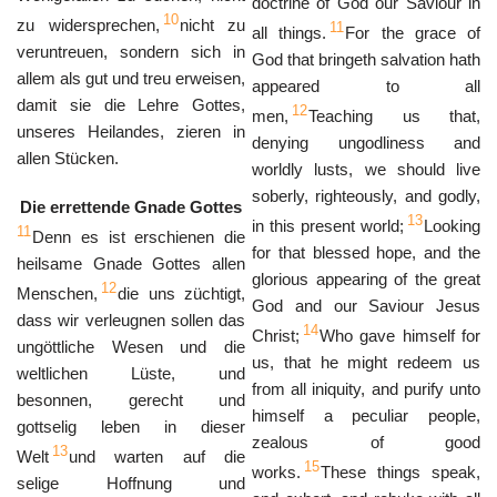
doctrine of God our Saviour in
10
zu widersprechen,
nicht zu
11
all things.
For the grace of
veruntreuen, sondern sich in
God that bringeth salvation hath
allem als gut und treu erweisen,
appeared to all
damit sie die Lehre Gottes,
12
men,
Teaching us that,
unseres Heilandes, zieren in
denying ungodliness and
allen Stücken.
worldly lusts, we should live
soberly, righteously, and godly,
Die errettende Gnade Gottes
13
in this present world;
Looking
11
Denn es ist erschienen die
for that blessed hope, and the
heilsame Gnade Gottes allen
glorious appearing of the great
12
Menschen,
die uns züchtigt,
God and our Saviour Jesus
dass wir verleugnen sollen das
14
Christ;
Who gave himself for
ungöttliche Wesen und die
us, that he might redeem us
weltlichen Lüste, und
from all iniquity, and purify unto
besonnen, gerecht und
himself a peculiar people,
gottselig leben in dieser
zealous of good
13
Welt
und warten auf die
15
works.
These things speak,
selige Hoffnung und