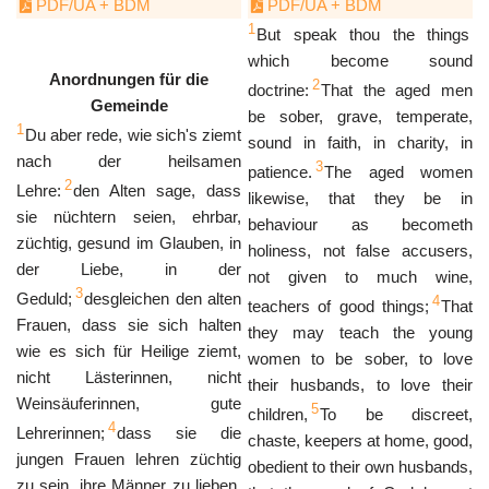
PDF/UA + BDM
PDF/UA + BDM
1
But speak thou the things
which become sound
Anordnungen für die
2
doctrine:
That the aged men
Gemeinde
be sober, grave, temperate,
1
Du aber rede, wie sich's ziemt
sound in faith, in charity, in
nach der heilsamen
3
patience.
The aged women
2
Lehre:
den Alten sage, dass
likewise, that they be in
sie nüchtern seien, ehrbar,
behaviour as becometh
züchtig, gesund im Glauben, in
holiness, not false accusers,
der Liebe, in der
not given to much wine,
3
Geduld;
desgleichen den alten
4
teachers of good things;
That
Frauen, dass sie sich halten
they may teach the young
wie es sich für Heilige ziemt,
women to be sober, to love
nicht Lästerinnen, nicht
their husbands, to love their
Weinsäuferinnen, gute
5
children,
To be discreet,
4
Lehrerinnen;
dass sie die
chaste, keepers at home, good,
jungen Frauen lehren züchtig
obedient to their own husbands,
zu sein, ihre Männer zu lieben,