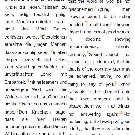
that the word of God be not
5
Kinder zu lieben,
sittsam zu
6
blasphemed.
Young men
sein, heilig, häuslich, gütig,
likewise exhort to be sober
ihren Männern untertan, damit
7
minded.
In all things shewing
nicht das Wort Gottes
thyself a pattern of good works:
6
verlästert werde.
Desgleichen
in doctrine shewing
ermahne die jungen Männer,
uncorruptness, gravity,
7
dass sie züchtig seien.
In allen
8
sincerity,
Sound speech, that
Dingen aber stelle dich selbst
cannot be condemned; that he
zum Vorbild guter Werke, mit
that is of the contrary part may
unverfälschter Lehre, mit
be ashamed, having no evil
8
Ehrbarkeit,
mit heilsamem und
9
thing to say of you.
Exhort
untadeligem Wort, damit der
servants to be obedient unto
Widersacher sich schäme und
their own masters, and to
nichts Böses von uns zu sagen
please them well in all things;
9
habe.
Den Knechten sage,
10
not answering again;
Not
dass sie ihren Herren
purloining, but shewing all good
untertänig seien, in allen Dingen
fidelity; that they may adorn the
Wohlgefallen zu suchen, nicht