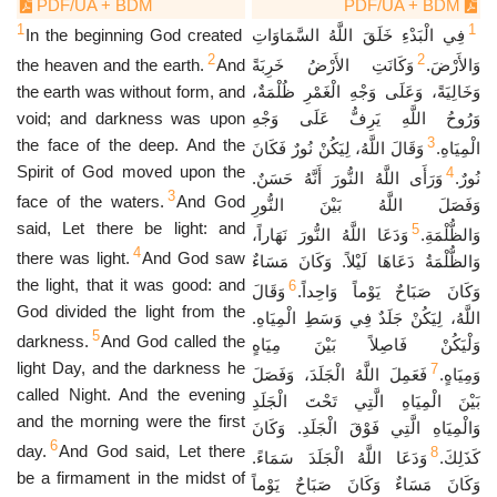
PDF/UA + BDM
PDF/UA + BDM
1
1
In the beginning God created
فِي الْبَدْءِ خَلَقَ اللَّهُ السَّمَاوَاتِ
2
2
the heaven and the earth.
And
وَكَانَتِ الأَرْضُ خَرِبَةً
وَالأَرْضَ.
the earth was without form, and
وَخَالِيَةً، وَعَلَى وَجْهِ الْغَمْرِ ظُلْمَةٌ،
void; and darkness was upon
وَرُوحُ اللَّهِ يَرِفُّ عَلَى وَجْهِ
3
the face of the deep. And the
الْمِيَاهِ.
وَقَالَ اللَّهُ، لِيَكُنْ نُورٌ فَكَانَ
Spirit of God moved upon the
4
نُورٌ.
وَرَأَى اللَّهُ النُّورَ أَنَّهُ حَسَنٌ.
3
face of the waters.
And God
وَفَصَلَ اللَّهُ بَيْنَ النُّورِ
said, Let there be light: and
5
وَالظُّلْمَةِ.
وَدَعَا اللَّهُ النُّورَ نَهَاراً،
4
there was light.
And God saw
وَالظُّلْمَةُ دَعَاهَا لَيْلاً. وَكَانَ مَسَاءٌ
the light, that it was good: and
6
وَكَانَ صَبَاحٌ يَوْماً وَاحِداً.
وَقَالَ
God divided the light from the
اللَّهُ، لِيَكُنْ جَلَدٌ فِي وَسَطِ الْمِيَاهِ.
5
darkness.
And God called the
وَلْيَكُنْ فَاصِلاً بَيْنَ مِيَاهٍ
light Day, and the darkness he
7
وَمِيَاهٍ.
فَعَمِلَ اللَّهُ الْجَلَدَ، وَفَصَلَ
called Night. And the evening
بَيْنَ الْمِيَاهِ الَّتِي تَحْتَ الْجَلَدِ
and the morning were the first
وَالْمِيَاهِ الَّتِي فَوْقَ الْجَلَدِ. وَكَانَ
6
day.
And God said, Let there
8
كَذَلِكَ.
وَدَعَا اللَّهُ الْجَلَدَ سَمَاءً.
be a firmament in the midst of
وَكَانَ مَسَاءٌ وَكَانَ صَبَاحٌ يَوْماً