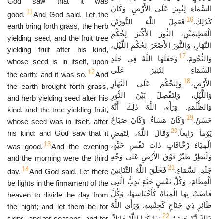
God saw that it was
السَّمَاءِ لِتُنِيرَ عَلَى الأَرْضِ. وَكَانَ
11
good.
And God said, Let the
16
كَذَلِكَ.
فَعَمِلَ اللَّهُ النُّورَيْنِ
earth bring forth grass, the herb
الْعَظِيمَيْنِ، النُّورَ الأَكْبَرَ لِحُكْمِ
yielding seed, and the fruit tree
النَّهَارِ، وَالنُّورَ الأَصْغَرَ لِحُكْمِ اللَّيْلِ،
yielding fruit after his kind,
17
وَالنُّجُومَ.
وَجَعَلَهَا اللَّهُ فِي جَلَدِ
whose seed is in itself, upon
السَّمَاءِ لِتُنِيرَ عَلَى
12
the earth: and it was so.
And
18
الأَرْضِ،
وَلِتَحْكُمَ عَلَى النَّهَارِ
the earth brought forth grass,
وَاللَّيْلِ، وَلِتَفْصِلَ بَيْنَ النُّورِ
and herb yielding seed after his
وَالظُّلْمَةِ. وَرَأَى اللَّهُ ذَلِكَ أَنَّهُ
kind, and the tree yielding fruit,
19
حَسَنٌ.
وَكَانَ مَسَاءٌ وَكَانَ صَبَاحٌ
whose seed was in itself, after
20
his kind: and God saw that it
وَقَالَ اللَّهُ، لِتَفِضِ
يَوْماً رَابِعاً.
13
الْمِيَاهُ زَحَّافَاتٍ ذَاتَ نَفْسٍ حَيَّةٍ،
was good.
And the evening
وَلْيَطِرْ طَيْرٌ فَوْقَ الأَرْضِ عَلَى وَجْهِ
and the morning were the third
21
14
جَلَدِ السَّمَاءِ.
فَخَلَقَ اللَّهُ التَّنَانِينَ
day.
And God said, Let there
الْعِظَامَ، وَكُلَّ نَفْسٍ حَيَّةٍ تَدِبُّ الَّتِي
be lights in the firmament of the
فَاضَتْ بِهَا الْمِيَاهُ كَأَجْنَاسِهَا، وَكُلَّ
heaven to divide the day from
طَائِرٍ ذِي جَنَاحٍ كَجِنْسِهِ. وَرَأَى اللَّهُ
the night; and let them be for
22
signs, and for seasons, and for
وَبَارَكَهَا اللَّهُ قَائِلاً،
ذَلِكَ أَنَّهُ حَسَنٌ.