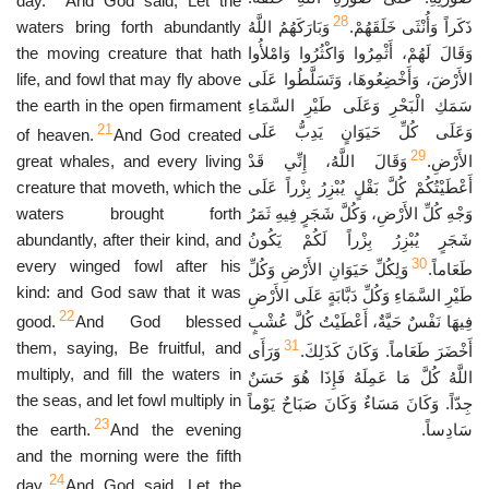
day.
And God said, Let the
28
waters bring forth abundantly
وَبَارَكَهُمُ اللَّهُ
ذَكَراً وَأُنْثَى خَلَقَهُمْ.
the moving creature that hath
وَقَالَ لَهُمْ، أَثْمِرُوا وَاكْثُرُوا وَامْلأُوا
life, and fowl that may fly above
الأَرْضَ، وَأَخْضِعُوهَا، وَتَسَلَّطُوا عَلَى
the earth in the open firmament
سَمَكِ الْبَحْرِ وَعَلَى طَيْرِ السَّمَاءِ
21
وَعَلَى كُلِّ حَيَوَانٍ يَدِبُّ عَلَى
of heaven.
And God created
29
great whales, and every living
وَقَالَ اللَّهُ، إِنِّي قَدْ
الأَرْضِ.
creature that moveth, which the
أَعْطَيْتُكُمْ كُلَّ بَقْلٍ يُبْزِرُ بِزْراً عَلَى
waters brought forth
وَجْهِ كُلِّ الأَرْضِ، وَكُلَّ شَجَرٍ فِيهِ ثَمَرُ
abundantly, after their kind, and
شَجَرٍ يُبْزِرُ بِزْراً لَكُمْ يَكُونُ
30
every winged fowl after his
طَعَاماً.
وَلِكُلِّ حَيَوَانِ الأَرْضِ وَكُلِّ
kind: and God saw that it was
طَيْرِ السَّمَاءِ وَكُلِّ دَبَّابَةٍ عَلَى الأَرْضِ
22
good.
And God blessed
فِيهَا نَفْسٌ حَيَّةٌ، أَعْطَيْتُ كُلَّ عُشْبٍ
31
them, saying, Be fruitful, and
أَخْضَرَ طَعَاماً. وَكَانَ كَذَلِكَ.
وَرَأَى
multiply, and fill the waters in
اللَّهُ كُلَّ مَا عَمِلَهُ فَإِذَا هُوَ حَسَنٌ
the seas, and let fowl multiply in
جِدّاً. وَكَانَ مَسَاءٌ وَكَانَ صَبَاحٌ يَوْماً
23
the earth.
And the evening
سَادِساً.
and the morning were the fifth
24
day.
And God said, Let the