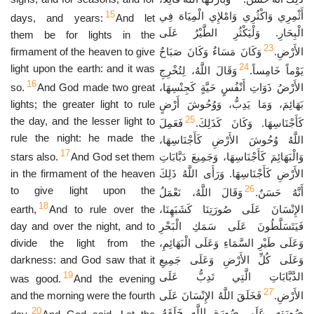
15
أَثْمِرِي وَاكْثُرِي وَامْلإِي الْمِيَاهَ فِي
days, and years:
And let
الْبِحَارِ. وَلْيَكْثُرِ الطَّيْرُ عَلَى
them be for lights in the
23
firmament of the heaven to give
وَكَانَ مَسَاءٌ وَكَانَ صَبَاحٌ
الأَرْضِ.
24
light upon the earth: and it was
يَوْماً خَامِساً.
وَقَالَ اللَّهُ، لِتُخْرِجِ
16
so.
And God made two great
الأَرْضُ ذَوَاتِ أَنْفُسٍ حَيَّةٍ كَجِنْسِهَا،
lights; the greater light to rule
بَهَائِمَ، وَمَا يَدِبُّ، وَوُحُوشَ أَرْضٍ
25
the day, and the lesser light to
كَأَجْنَاسِهَا. وَكَانَ كَذَلِكَ.
فَعَمِلَ
rule the night: he made the
اللَّهُ وُحُوشَ الأَرْضِ كَأَجْنَاسِهَا،
17
stars also.
And God set them
وَالْبَهَائِمَ كَأَجْنَاسِهَا، وَجَمِيعَ دَبَّابَاتِ
in the firmament of the heaven
الأَرْضِ كَأَجْنَاسِهَا. وَرَأَى اللَّهُ ذَلِكَ
26
to give light upon the
أَنَّهُ حَسَنٌ.
وَقَالَ اللَّهُ، نَعْمَلُ
18
earth,
And to rule over the
الإِنْسَانَ عَلَى صُورَتِنَا كَشَبَهِنَا،
day and over the night, and to
فَيَتَسَلَّطُونَ عَلَى سَمَكِ الْبَحْرِ
divide the light from the
وَعَلَى طَيْرِ السَّمَاءِ وَعَلَى الْبَهَائِمِ،
darkness: and God saw that it
وَعَلَى كُلِّ الأَرْضِ وَعَلَى جَمِيعِ
19
الدَّبَّابَاتِ الَّتِي تَدِبُّ عَلَى
was good.
And the evening
27
and the morning were the fourth
فَخَلَقَ اللَّهُ الإِنْسَانَ عَلَى
الأَرْضِ.
20
صُورَتِهِ. عَلَى صُورَةِ اللَّهِ خَلَقَهُ.