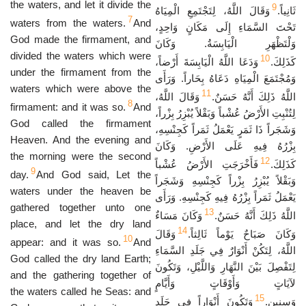
the waters, and let it divide the
9
ثَانِياً.
وَقَالَ اللَّهُ، لِتَجْتَمِعِ الْمِيَاهُ
7
waters from the waters.
And
تَحْتَ السَّمَاءِ إِلَى مَكَانٍ وَاحِدٍ،
God made the firmament, and
وَلْتَظْهَرِ الْيَابِسَةُ. وَكَانَ
divided the waters which were
10
كَذَلِكَ.
وَدَعَا اللَّهُ الْيَابِسَةَ أَرْضاً،
under the firmament from the
وَمُجْتَمَعَ الْمِيَاهِ دَعَاهُ بِحَاراً. وَرَأَى
waters which were above the
11
اللَّهُ ذَلِكَ أَنَّهُ حَسَنٌ.
وَقَالَ اللَّهُ،
8
firmament: and it was so.
And
لِتُنْبِتِ الأَرْضُ عُشْباً وَبَقْلاً يُبْزِرُ بِزْراً،
God called the firmament
وَشَجَراً ذَا ثَمَرٍ يَعْمَلُ ثَمَراً كَجِنْسِهِ،
Heaven. And the evening and
بِزْرُهُ فِيهِ عَلَى الأَرْضِ. وَكَانَ
the morning were the second
12
كَذَلِكَ.
فَأَخْرَجَتِ الأَرْضُ عُشْباً
9
day.
And God said, Let the
وَبَقْلاً يُبْزِرُ بِزْراً كَجِنْسِهِ وَشَجَراً
waters under the heaven be
يَعْمَلُ ثَمَراً بِزْرُهُ فِيهِ كَجِنْسِهِ. وَرَأَى
gathered together unto one
13
اللَّهُ ذَلِكَ أَنَّهُ حَسَنٌ.
وَكَانَ مَسَاءٌ
place, and let the dry land
14
وَكَانَ صَبَاحٌ يَوْماً ثَالِثاً.
وَقَالَ
10
appear: and it was so.
And
اللَّهُ، لِتَكُنْ أَنْوَارٌ فِي جَلَدِ السَّمَاءِ
God called the dry land Earth;
لِتَفْصِلَ بَيْنَ النَّهَارِ وَاللَّيْلِ، وَتَكُونَ
and the gathering together of
لآيَاتٍ وَأَوْقَاتٍ وَأَيَّامٍ
the waters called he Seas: and
15
وَسِنِينٍ.
وَتَكُونَ أَنْوَاراً فِي جَلَدِ