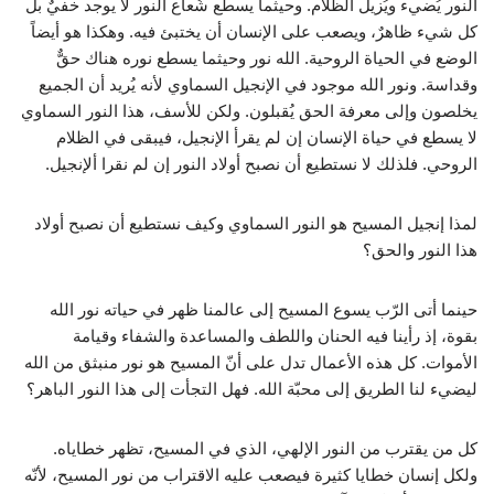
النور يُضيء ويُزيل الظلام. وحيثما يسطع شُعاع النور لا يوجد خفيٌ بل
كل شيء ظاهرٌ، ويصعب على الإنسان أن يختبئ فيه. وهكذا هو أيضاً
الوضع في الحياة الروحية. الله نور وحيثما يسطع نوره هناك حقٌّ
وقداسة. ونور الله موجود في الإنجيل السماوي لأنه يُريد أن الجميع
يخلصون وإلى معرفة الحق يُقبلون. ولكن للأسف، هذا النور السماوي
لا يسطع في حياة الإنسان إن لم يقرأ الإنجيل، فيبقى في الظلام
الروحي. فلذلك لا نستطيع أن نصبح أولاد النور إن لم نقرا ألإنجيل.
لمذا إنجيل المسيح هو النور السماوي وكيف نستطيع أن نصبح أولاد
هذا النور والحق؟
حينما أتى الرّب يسوع المسيح إلى عالمنا ظهر في حياته نور الله
بقوة، إذ رأينا فيه الحنان واللطف والمساعدة والشفاء وقيامة
الأموات. كل هذه الأعمال تدل على أنّ المسيح هو نور منبثق من الله
ليضيء لنا الطريق إلى محبّة الله. فهل التجأت إلى هذا النور الباهر؟
كل من يقترب من النور الإلهي، الذي في المسيح، تظهر خطاياه.
ولكل إنسان خطايا كثيرة فيصعب عليه الاقتراب من نور المسيح، لأنّه