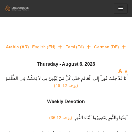
Skip
to
content
Arabic (AR)
English (EN)
Farsi (FA)
German (DE)
Thursday - August 6, 2026
أَنَا قَدْ جِئْتُ نُوراً إِلَى الْعَالَمِ حَتَّى كُلُّ مَنْ يُؤْمِنُ بِي لاَ يَمْكُثُ فِي الظُّلْمَةِ.
(يوحنا 12: 46)
Weekly Devotion
آمِنُوا بِالنُّورِ لِتَصِيرُوا أَبْنَاءَ النُّورِ.
(يوحنا 36:12)