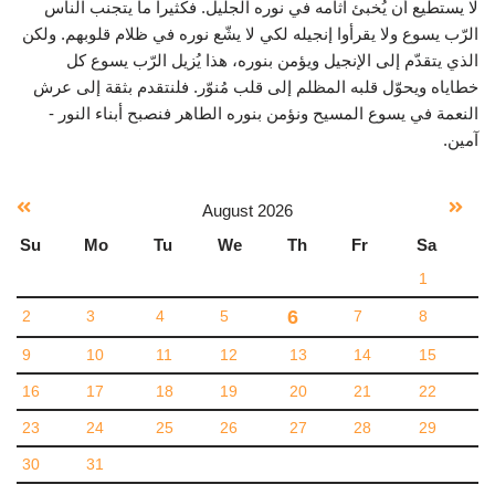
لا يستطيع أن يُخبئ آثامه في نوره الجليل. فكثيرا ما يتجنب الناس
الرّب يسوع ولا يقرأوا إنجيله لكي لا يشّع نوره في ظلام قلوبهم. ولكن
الذي يتقدّم إلى الإنجيل ويؤمن بنوره، هذا يُزيل الرّب يسوع كل
خطاياه ويحوّل قلبه المظلم إلى قلب مُنوّر. فلنتقدم بثقة إلى عرش
النعمة في يسوع المسيح ونؤمن بنوره الطاهر فنصبح أبناء النور -
آمين.
August
2026
Su
Mo
Tu
We
Th
Fr
Sa
1
6
2
3
4
5
7
8
9
10
11
12
13
14
15
16
17
18
19
20
21
22
23
24
25
26
27
28
29
30
31