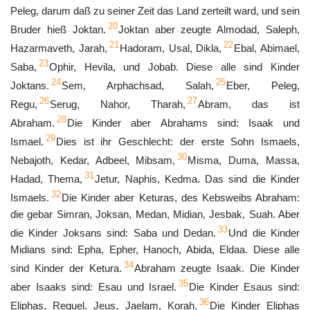
Peleg, darum daß zu seiner Zeit das Land zerteilt ward, und sein
20
Bruder hieß Joktan.
Joktan aber zeugte Almodad, Saleph,
21
22
Hazarmaveth, Jarah,
Hadoram, Usal, Dikla,
Ebal, Abimael,
23
Saba,
Ophir, Hevila, und Jobab. Diese alle sind Kinder
24
25
Joktans.
Sem, Arphachsad, Salah,
Eber, Peleg,
26
27
Regu,
Serug, Nahor, Tharah,
Abram, das ist
28
Abraham.
Die Kinder aber Abrahams sind: Isaak und
29
Ismael.
Dies ist ihr Geschlecht: der erste Sohn Ismaels,
30
Nebajoth, Kedar, Adbeel, Mibsam,
Misma, Duma, Massa,
31
Hadad, Thema,
Jetur, Naphis, Kedma. Das sind die Kinder
32
Ismaels.
Die Kinder aber Keturas, des Kebsweibs Abraham:
die gebar Simran, Joksan, Medan, Midian, Jesbak, Suah. Aber
33
die Kinder Joksans sind: Saba und Dedan.
Und die Kinder
Midians sind: Epha, Epher, Hanoch, Abida, Eldaa. Diese alle
34
sind Kinder der Ketura.
Abraham zeugte Isaak. Die Kinder
35
aber Isaaks sind: Esau und Israel.
Die Kinder Esaus sind:
36
Eliphas, Reguel, Jeus, Jaelam, Korah.
Die Kinder Eliphas