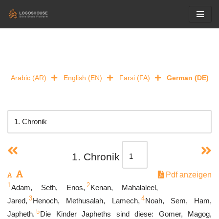
Skip
to
content
Arabic (AR)
English (EN)
Farsi (FA)
German (DE)
1. Chronik
Pdf anzeigen
1
2
Adam, Seth, Enos,
Kenan, Mahalaleel,
3
4
Jared,
Henoch, Methusalah, Lamech,
Noah, Sem, Ham,
5
Japheth.
Die Kinder Japheths sind diese: Gomer, Magog,