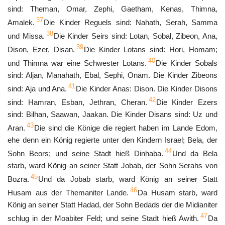
sind: Theman, Omar, Zephi, Gaetham, Kenas, Thimna,
37
Amalek.
Die Kinder Reguels sind: Nahath, Serah, Samma
38
und Missa.
Die Kinder Seirs sind: Lotan, Sobal, Zibeon, Ana,
39
Dison, Ezer, Disan.
Die Kinder Lotans sind: Hori, Homam;
40
und Thimna war eine Schwester Lotans.
Die Kinder Sobals
sind: Aljan, Manahath, Ebal, Sephi, Onam. Die Kinder Zibeons
41
sind: Aja und Ana.
Die Kinder Anas: Dison. Die Kinder Disons
42
sind: Hamran, Esban, Jethran, Cheran.
Die Kinder Ezers
sind: Bilhan, Saawan, Jaakan. Die Kinder Disans sind: Uz und
43
Aran.
Die sind die Könige die regiert haben im Lande Edom,
ehe denn ein König regierte unter den Kindern Israel; Bela, der
44
Sohn Beors; und seine Stadt hieß Dinhaba.
Und da Bela
starb, ward König an seiner Statt Jobab, der Sohn Serahs von
45
Bozra.
Und da Jobab starb, ward König an seiner Statt
46
Husam aus der Themaniter Lande.
Da Husam starb, ward
König an seiner Statt Hadad, der Sohn Bedads der die Midianiter
47
schlug in der Moabiter Feld; und seine Stadt hieß Awith.
Da