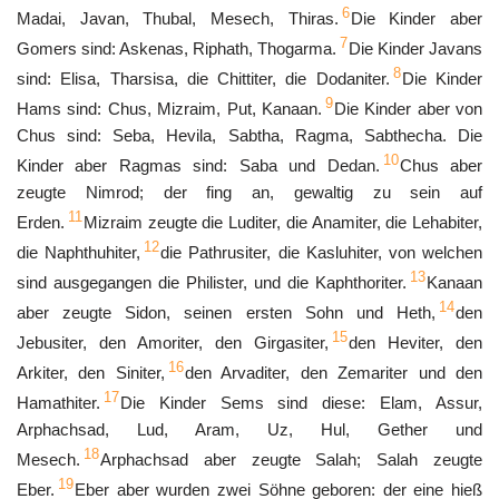
6
Madai, Javan, Thubal, Mesech, Thiras.
Die Kinder aber
7
Gomers sind: Askenas, Riphath, Thogarma.
Die Kinder Javans
8
sind: Elisa, Tharsisa, die Chittiter, die Dodaniter.
Die Kinder
9
Hams sind: Chus, Mizraim, Put, Kanaan.
Die Kinder aber von
Chus sind: Seba, Hevila, Sabtha, Ragma, Sabthecha. Die
10
Kinder aber Ragmas sind: Saba und Dedan.
Chus aber
zeugte Nimrod; der fing an, gewaltig zu sein auf
11
Erden.
Mizraim zeugte die Luditer, die Anamiter, die Lehabiter,
12
die Naphthuhiter,
die Pathrusiter, die Kasluhiter, von welchen
13
sind ausgegangen die Philister, und die Kaphthoriter.
Kanaan
14
aber zeugte Sidon, seinen ersten Sohn und Heth,
den
15
Jebusiter, den Amoriter, den Girgasiter,
den Heviter, den
16
Arkiter, den Siniter,
den Arvaditer, den Zemariter und den
17
Hamathiter.
Die Kinder Sems sind diese: Elam, Assur,
Arphachsad, Lud, Aram, Uz, Hul, Gether und
18
Mesech.
Arphachsad aber zeugte Salah; Salah zeugte
19
Eber.
Eber aber wurden zwei Söhne geboren: der eine hieß