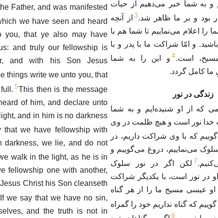
و به شما خبر می‌دهیم از حیات
the Father, and was manifested
3
در بود و بر ما ظاهر شد
از آنچه
which we have seen and heard
ا را اعلام می‌نماییم تا شما هم با
o you, that ye also may have
ید. و امّا شراکت ما با پدر و با
us: and truly our fellowship is
4
سیح، است
و این را به شما
er, and with his Son Jesus
ِ ما کامل گردد
e things write we unto you, that
5
ull.
This then is the message
زندگى در نور
eard of him, and declare unto
ی که از او شنیده‌ایم و به شما
light, and in him is no darkness
که خدا نور است و هیچ ظلمت در وی
y that we have fellowship with
گوییم که با وی شراکت داریم، در
n darkness, we lie, and do not
وک می‌نماییم، دروغ می‌گوییم و
 we walk in the light, as he is in
7
‌کنیم
لکن اگر در نور سلوک
ve fellowship one with another,
 او در نور است، با یکدیگر شراکت
 Jesus Christ his Son cleanseth
او عیسی مسیح ما را از هر گناه
If we say that we have no sin,
گوییم که گناه نداریم خود را گمراه
elves, and the truth is not in
9