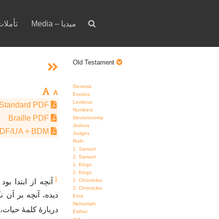
Media – ميديا
votion – تأملات
Old Testament
Genesis
Exodus
Leviticus
Standard PDF
Numbers
Braille PDF
Deuteronomy
Joshua
PDF/UA + BDM
Judges
Ruth
1. Samuel
2. Samuel
1. Kings
2. Kings
1
1. Chronicles
آنچه از ابتدا بو
2. Chronicles
دیده، آنچه بر آن،
Ezra
Nehemiah
دربارهٔ کلمهٔ حیات،
Esther