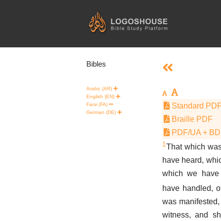
Skip
to
content
Bibles
Arabic (AR)
English (EN)
Farsi (FA)
Standard PD
German (DE)
Braille PDF
PDF/UA + B
1
That which was
have heard, whi
which we have 
have handled, of
was manifested,
witness, and sh