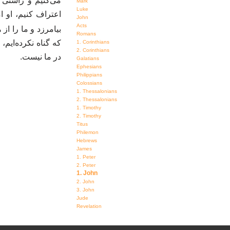
می‌کنیم و راستی.
Mark
Luke
اعتراف کنیم، او ا
John
Acts
بیامرزد و ما را ا.
Romans
که گناه نکرده‌ایم،
1. Corinthians
2. Corinthians
در ما نیست.
Galatians
Ephesians
Philippians
Colossians
1. Thessalonians
2. Thessalonians
1. Timothy
2. Timothy
Titus
Philemon
Hebrews
James
1. Peter
2. Peter
1. John
2. John
3. John
Jude
Revelation