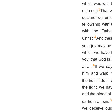
which was with 
3
unto us;)
That 
declare we unt
fellowship with 
with the Fath
4
Christ.
And thes
your joy may be f
which we have h
you, that God is 
6
at all.
If we sa
him, and walk i
7
the truth:
But if
the light, we ha
and the blood of
8
us from all sin.
we deceive ours