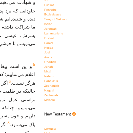
Job
و شهادت می‌دهیم 
Psalms
Proverbs
جاودانی که نزد پ.
Ecclesiastes
دیده و شنیده‌ایم شم
Song of Solomon
Isaiah
ما شراکت داشته باش
Jeremiah
Lamentations
پسرش، عیسی م.
Ezekiel
می‌نویسم تا خوشی.
Daniel
Hosea
Joel
Amos
Obadiah
5
و این است پیغام
Jonah
Micah
اعلام می‌نماییم: 
Nahum
6
Habakkuk
هرگز نیست.
اگر 
Zephaniah
حالیکه در ظلمت سل
Haggai
Zechariah
براستی عمل نمی.
Malachi
می‌نماییم، چنانکه
New Testament
داریم و خون پسر 
8
پاک می‌سازد.
اگر 
Matthew