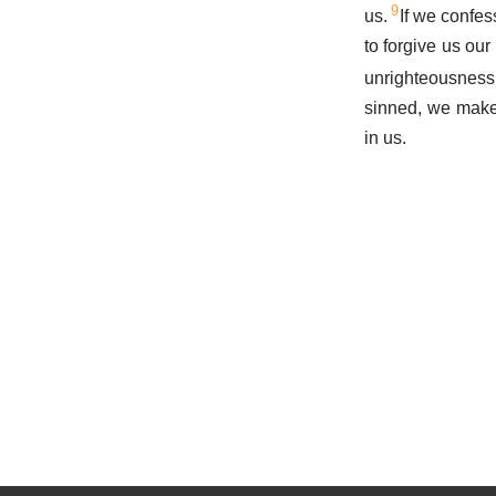
9
us.
If we confess
to forgive us our
unrighteousness
sinned, we make 
in us.