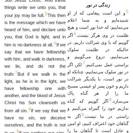
Son Jesus Christ.
And these
زندگى در نور
things write we unto you, that
5
و این است پیغامی که از او
5
your joy may be full.
This then
شنیده‌ایم و به شما اعلام
is the message which we have
می‌نماییم: که خدا نور است و هیچ
heard of him, and declare unto
6
ظلمت در وی هرگز نیست.
اگر
you, that God is light, and in
گوییم که با وی شراکت داریم، در
6
him is no darkness at all.
If we
حالیکه در ظلمت سلوک
say that we have fellowship
می‌نماییم، دروغ می‌گوییم و
with him, and walk in darkness,
7
براستی عمل نمی‌کنیم.
لکن اگر
we lie, and do not the
در نور سلوک می‌نماییم، چنانکه او
7
truth:
But if we walk in the
در نور است، با یکدیگر شراکت
light, as he is in the light, we
داریم و خون پسر او عیسی مسیح
have fellowship one with
ما را از هر گناه پاک
another, and the blood of Jesus
8
می‌سازد.
اگر گوییم که گناه
Christ his Son cleanseth us
نداریم خود را گمراه می‌کنیم و
8
from all sin.
If we say that we
9
راستی در ما نیست.
اگر به
have no sin, we deceive
گناهان خود اعتراف کنیم، او امین
ourselves, and the truth is not
و عادل است تا گناهان ما را
9
in us.
If we confess our sins,