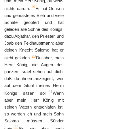
und, mein Herr König, du weißt
19
nichts darum.
Er hat Ochsen
und gemästetes Vieh und viele
Schafe geopfert und hat
geladen alle Söhne des Königs,
dazu Abjathar, den Priester, und
Joab den Feldhauptmann; aber
deinen Knecht Salomo hat er
20
nicht geladen.
Du aber, mein
Herr König, die Augen des
ganzen Israel sehen auf dich,
daß du ihnen anzeigest, wer
auf dem Stuhl meines Herrn
21
Königs sitzen soll.
Wenn
aber mein Herr König mit
seinen Vätern entschlafen ist,
so werden ich und mein Sohn
Salomo müssen Sünder
22
sein.
Als sie aber noch