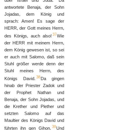
über Israel und Juda.
Da
antwortete Benaja, der Sohn
Jojadas, dem König und
sprach: Amen! Es sage der
HERR, der Gott meines Herrn,
37
des Königs, auch also!
Wie
der HERR mit meinem Herrn,
dem König gewesen ist, so sei
er auch mit Salomo, daß sein
Stuhl größer werde denn der
Stuhl meines Herrn, des
38
Königs David.
Da gingen
hinab der Priester Zadok und
der Prophet Nathan und
Benaja, der Sohn Jojadas, und
die Krether und Plether und
setzten Salomo auf das
Maultier des Königs David und
39
führten ihn gen Gihon.
Und