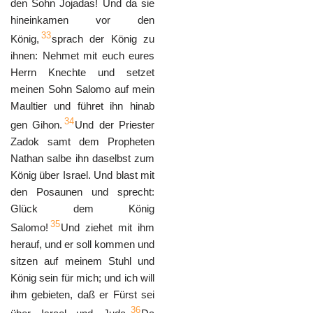
den Sohn Jojadas! Und da sie
hineinkamen vor den
33
König,
sprach der König zu
ihnen: Nehmet mit euch eures
Herrn Knechte und setzet
meinen Sohn Salomo auf mein
Maultier und führet ihn hinab
34
gen Gihon.
Und der Priester
Zadok samt dem Propheten
Nathan salbe ihn daselbst zum
König über Israel. Und blast mit
den Posaunen und sprecht:
Glück dem König
35
Salomo!
Und ziehet mit ihm
herauf, und er soll kommen und
sitzen auf meinem Stuhl und
König sein für mich; und ich will
ihm gebieten, daß er Fürst sei
36