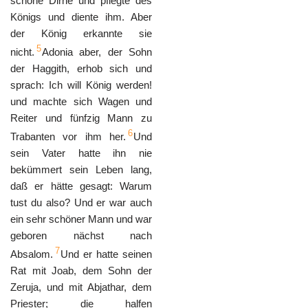
schöne Dirne und pflegte des
Königs und diente ihm. Aber
der König erkannte sie
5
nicht.
Adonia aber, der Sohn
der Haggith, erhob sich und
sprach: Ich will König werden!
und machte sich Wagen und
Reiter und fünfzig Mann zu
6
Trabanten vor ihm her.
Und
sein Vater hatte ihn nie
bekümmert sein Leben lang,
daß er hätte gesagt: Warum
tust du also? Und er war auch
ein sehr schöner Mann und war
geboren nächst nach
7
Absalom.
Und er hatte seinen
Rat mit Joab, dem Sohn der
Zeruja, und mit Abjathar, dem
Priester; die halfen