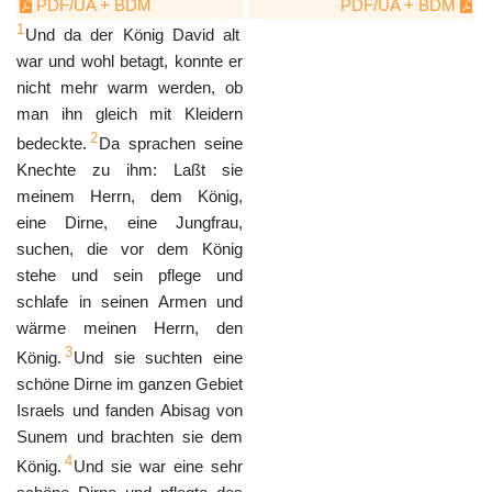
PDF/UA + BDM
PDF/UA + BDM
1
Und da der König David alt
war und wohl betagt, konnte er
nicht mehr warm werden, ob
man ihn gleich mit Kleidern
2
bedeckte.
Da sprachen seine
Knechte zu ihm: Laßt sie
meinem Herrn, dem König,
eine Dirne, eine Jungfrau,
suchen, die vor dem König
stehe und sein pflege und
schlafe in seinen Armen und
wärme meinen Herrn, den
3
König.
Und sie suchten eine
schöne Dirne im ganzen Gebiet
Israels und fanden Abisag von
Sunem und brachten sie dem
4
König.
Und sie war eine sehr