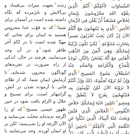
4
5
زنده،
بجهت میراث بی‌فساد و
السَّمَاوَاتِ لأَجْلِكُمْ،
أَنْتُمُ الَّذِينَ
بی‌آلایش و ناپژمرده که نگاه
بِقُوَّةِ اللهِ مَحْرُوسُونَ بِإِيمَانٍ
داشته شده است در آسمان برای
لِخَلاَصٍ مُسْتَعَدٍّ أَنْ يُعْلَنَ فِي الزَّمَانِ
5
6
شما؛
که به قوّت خدا محروس
الأَخِيرِ.
الَّذِي بِهِ تَبْتَهِجُونَ مَعَ أَنَّكُمُ
هستید به ایمان برای نجاتی که
الآنَ إِنْ كَانَ يَجِبُ تُحْزَنُونَ يَسِيراً
مهیّا شده است تا در ایّام آخر
7
بِتَجَارِبَ مُتَنَوِّعَةٍ،
لِكَيْ تَكُونَ تَزْكِيَةُ
6
ظاهر شود.
و در آن وجد
إِيمَانِكُمْ، وَهِيَ أَثْمَنُ مِنَ الذَّهَبِ
می‌نمایید، هرچند در حال، اندکی
الْفَانِي مَعَ أَنَّهُ يُمْتَحَنُ بِالنَّارِ، تُوجَدُ
از راه ضرورت در تجربه‌های
لِلْمَدْحِ وَالْكَرَامَةِ وَالمَجْدِ عِنْدَ
7
8
گوناگون محزون شده‌اید،
تا
اسْتِعْلاَنِ يَسُوعَ المَسِيحِ.
الَّذِي
آزمایشِ ایمانِ شما، که از طلای
وَإِنْ لَمْ تَرَوْهُ تُحِبُّونَهُ، ذَلِكَ وَإِنْ كُنْتُمْ
فانی با آزموده شدن در آتش،
لاَ تَرَوْنَهُ الآنَ لَكِنْ تُؤْمِنُونَ بِهِ،
گرانبهاتر است، برای تسبیح و
فَتَبْتَهِجُونَ بِفَرَحٍ لاَ يُنْطَقُ بِهِ
جلال و اکرام یافت شود در حین
9
وَمَجِيدٍ
نَائِلِينَ غَايَةَ إِيمَانِكُمْ: خَلاَصَ
8
ظهور عیسی مسیح:
که او را
10
النُّفُوسِ.
الْخَلاَصَ الَّذِي فَتَّشَ
اگرچه ندیده‌اید محبّت می‌نمایید و
وَبَحَثَ عَنْهُ أَنْبِيَاءُ، الَّذِينَ تَنَبَّأُوا عَنِ
الآن اگرچه او را نمی‌بینید؛ لکن بر
11
النِّعْمَةِ الَّتِي لأَجْلِكُمْ
بَاحِثِينَ أَيُّ
او ایمان آورده، وجد می‌نمایید با
وَقْتٍ أَوْ مَا الْوَقْتُ الَّذِي كَانَ يَدُلُّ