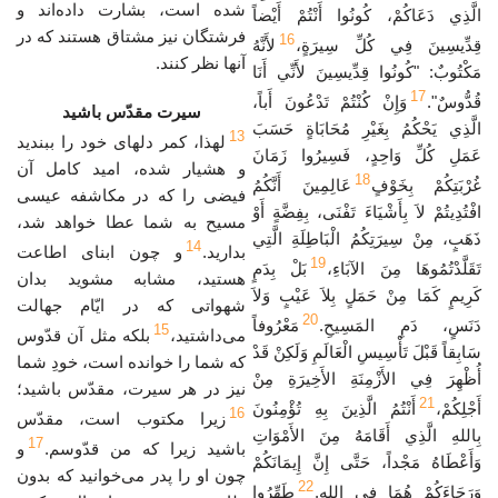
شده است، بشارت داده‌اند و
الَّذِي دَعَاكُمْ، كُونُوا أَنْتُمْ أَيْضاً
فرشتگان نیز مشتاق هستند که در
16
قِدِّيسِينَ فِي كُلِّ سِيرَةٍ،
لأَنَّهُ
آنها نظر کنند.
مَكْتُوبٌ: "كُونُوا قِدِّيسِينَ لأَنِّي أَنَا
17
قُدُّوسٌ".
وَإِنْ كُنْتُمْ تَدْعُونَ أَباً،
سیرت مقدّس باشید
الَّذِي يَحْكُمُ بِغَيْرِ مُحَابَاةٍ حَسَبَ
13
لهذا، کمر دلهای خود را ببندید
عَمَلِ كُلِّ وَاحِدٍ، فَسِيرُوا زَمَانَ
و هشیار شده، امید کامل آن
18
غُرْبَتِكُمْ بِخَوْفٍ
عَالِمِينَ أَنَّكُمُ
فیضی را که در مکاشفه عیسی
افْتُدِيتُمْ لاَ بِأَشْيَاءَ تَفْنَى، بِفِضَّةٍ أَوْ
مسیح به شما عطا خواهد شد،
ذَهَبٍ، مِنْ سِيرَتِكُمُ الْبَاطِلَةِ الَّتِي
14
بدارید.
و چون ابنای اطاعت
19
تَقَلَّدْتُمُوهَا مِنَ الآبَاءِ،
بَلْ بِدَمٍ
هستید، مشابه مشوید بدان
كَرِيمٍ كَمَا مِنْ حَمَلٍ بِلاَ عَيْبٍ وَلاَ
شهواتی که در ایّام جهالت
20
دَنَسٍ، دَمِ المَسِيحِ.
مَعْرُوفاً
15
می‌داشتید،
بلکه مثل آن قدّوس
سَابِقاً قَبْلَ تَأْسِيسِ الْعَالَمِ وَلَكِنْ قَدْ
که شما را خوانده است، خودِ شما
أُظْهِرَ فِي الأَزْمِنَةِ الأَخِيرَةِ مِنْ
نیز در هر سیرت، مقدّس باشید؛
21
أَجْلِكُمْ،
أَنْتُمُ الَّذِينَ بِهِ تُؤْمِنُونَ
16
زیرا مکتوب است، مقدّس
بِاللهِ الَّذِي أَقَامَهُ مِنَ الأَمْوَاتِ
17
باشید زیرا که من قدّوسم.
و
وَأَعْطَاهُ مَجْداً، حَتَّى إِنَّ إِيمَانَكُمْ
چون او را پدر می‌خوانید که بدون
22
وَرَجَاءَكُمْ هُمَا فِي اللهِ.
طَهِّرُوا