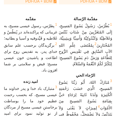
PDF/UA + BDM
PDF/UA + BDM
مقدّمة الرّسالة
مقدّمه
1
1
بُطْرُسُ، رَسُولُ يَسُوعَ المَسِيحِ،
پطرُس، رسول عیسی مسیح، به
إِلَى المُتَغَرِّبِينَ مِنْ شَتَاتِ بُنْتُسَ
غریبانی که پراکنده‌اند در پُنطُسْ و
وَغَلاَطِيَّةَ وَكَبَّدُوكِيَّةَ وَأَسِيَّا وَبِيثِينِيَّةَ،
غَلاطیه و قَپَّدوقیه و آسیا و بطانیه؛
2
2
المُخْتَارِينَ
بِمُقْتَضَى عِلْمِ اللهِ
برگزیدگان برحسب علم سابق
الآبِ السَّابِقِ فِي تَقْدِيسِ الرُّوحِ
خدای پدر، به تقدیس روح برای
لِلطَّاعَةِ وَرَشِّ دَمِ يَسُوعَ المَسِيحِ:
اطاعت و پاشیدن خون عیسی
لِتُكْثَرْ لَكُمُ النِّعْمَةُ وَالسَّلاَمُ.
مسیح: فیض و سلامتی بر شما
افزون باد.
الرّجاء الحي
3
امید زنده
مُبَارَكٌ اللهُ، أَبُو رَبِّنَا يَسُوعَ
3
المَسِيحِ، الَّذِي حَسَبَ رَحْمَتِهِ
متبارک باد خدا و پدر خداوند ما
الْكَثِيرَةِ وَلَدَنَا ثَانِيَةً لِرَجَاءٍ حَيٍّ
عیسی مسیح، که بحسب رحمت
بِقِيَامَةِ يَسُوعَ المَسِيحِ مِنَ
عظیم خود ما را بوساطت
4
برخاستنِ عیسی مسیح از مردگان
الأَمْوَاتِ
لِمِيرَاثٍ لاَ يَفْنَى وَلاَ
از نو تولید نمود برای امید
يَتَدَنَّسُ وَلاَ يَضْمَحِلُّ، مَحْفُوظٌ فِي