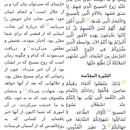
خرّمیای که نمی‌توان بیان کرد و پر
عَلَيْهِ رُوحُ المَسِيحِ الَّذِي فِيهِمْ، إِذْ
9
از جلال است،
و انجام ایمان
سَبَقَ فَشَهِدَ بِالآلاَمِ الَّتِي لِلْمَسِيحِ
خود: یعنی نجاتِ جانِ خویش را
12
وَالأَمْجَادِ الَّتِي بَعْدَهَا،
الَّذِينَ أُعْلِنَ
10
می‌یابید.
که دربارهٔ این نجات،
لَهُمْ، أَنَّهُمْ لَيْسَ لأَنْفُسِهِمْ بَلْ لَنَا
انبیایی که از فیضی که برای شما
كَانُوا يَخْدِمُونَ بِهَذِهِ الأُمُورِ الَّتِي
مقرّر بود، اِخبار نمودند، تفتیش و
أُخْبِرْتُمْ بِهَا أَنْتُمُ الآنَ بِوَاسِطَةِ الَّذِينَ
11
تفحّص می‌کردند
و دریافت
بَشَّرُوكُمْ فِي الرُّوحِ الْقُدُسِ
می‌نمودند که کدام و چگونه زمان
المُرْسَلِ مِنَ السَّمَاءِ، الَّتِي تَشْتَهِي
است که روح مسیح که در ایشان
المَلاَئِكَةُ أَنْ تَطَّلِعَ عَلَيْهَا.
بود از آن خبر می‌داد، چون از
السّيرة المقدّسة
زحماتی که برای مسیح مقرّر بود،
13
و جلالهایی که بعد از آنها خواهد
لِذَلِكَ مَنْطِقُوا أَحْقَاءَ ذِهْنِكُمْ
12
صَاحِينَ، فَأَلْقَوْا رَجَاءَكُمْ بِالتَّمَامِ
بود، شهادت می‌داد؛
و بدیشان
عَلَى النِّعْمَةِ الَّتِي يُؤْتَى بِهَا إِلَيْكُمْ
مکشوف شد، که نه به خود، بلکه
عِنْدَ اسْتِعْلاَنِ يَسُوعَ
به ما خدمت می‌کردند، در آن
14
اموری که شما اکنون از آنها خبر
المَسِيحِ.
كَأَوْلاَدِ الطَّاعَةِ، لاَ
یافته‌اید از کسانی که به
تُشَاكِلُوا شَهَوَاتِكُمُ السَّابِقَةَ فِي
روح‌القدس که از آسمان فرستاده
15
جَهَالَتِكُمْ
بَلْ نَظِيرَ الْقُدُّوسِ،