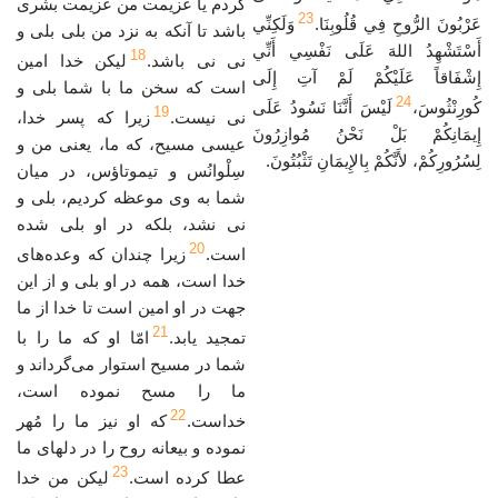
کردم یا عزیمت من عزیمت بشری
23
عَرْبُونَ الرُّوحِ فِي قُلُوبِنَا.
وَلَكِنِّي
باشد تا آنکه به نزد من بلی بلی و
أَسْتَشْهِدُ اللهَ عَلَى نَفْسِي أَنِّي
18
نی نی باشد.
لیکن خدا امین
إِشْفَاقاً عَلَيْكُمْ لَمْ آتِ إِلَى
است که سخن ما با شما بلی و
24
كُورِنْثُوسَ،
لَيْسَ أَنَّنَا نَسُودُ عَلَى
19
نی نیست.
زیرا که پسر خدا،
إِيمَانِكُمْ بَلْ نَحْنُ مُوازِرُونَ
عیسی مسیح، که ما، یعنی من و
لِسُرُورِكُمْ، لأَنَّكُمْ بِالإِيمَانِ تَثْبُتُونَ.
سِلْوانُس و تیموتاؤس، در میان
شما به وی موعظه کردیم، بلی و
نی نشد، بلکه در او بلی شده
20
است.
زیرا چندان که وعده‌های
خدا است، همه در او بلی و از این
جهت در او امین است تا خدا از ما
21
تمجید یابد.
امّا او که ما را با
شما در مسیح استوار می‌گرداند و
ما را مسح نموده است،
22
خداست.
که او نیز ما را مُهر
نموده و بیعانه روح را در دلهای ما
23
عطا کرده است.
لیکن من خدا