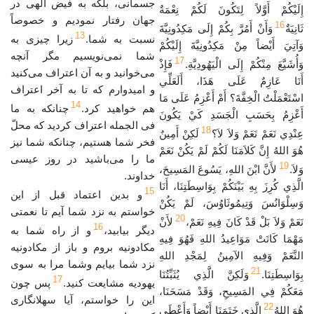
جسمانی، بلکه به فیض الهی در
إِلَيْكُمْ أَوَّلاً لِتَكُونَ لَكُمْ نِعْمَةٌ
جهان رفتار نمودیم و خصوصاً
16
ثَانِيَةٌ
وَأَنْ أَمُرَّ بِكُمْ إِلَى مَكِدُونِيَّةَ
13
نسبت به شما.
زیرا چیزی به
وَآتِيَ أَيْضاً مِنْ مَكِدُونِيَّةَ إِلَيْكُمْ
شما نمی‌نویسیم مگر آنچه
17
وَأُشَيَّعَ مِنْكُمْ إِلَى الْيَهُودِيَّةِ.
فَإِذْ
می‌خوانید و به آن اعتراف می‌کنید
أَنَا عَازِمٌ عَلَى هَذَا، أَلَعَلِّي
و امیدوارم که تا به آخر اعتراف
اسْتَعْمَلْتُ الْخِفَّةَ؟ أَمْ أَعْزِمُ عَلَى مَا
14
هم خواهید کرد.
چنانکه به ما
أَعْزِمُ بِحَسَبِ الْجَسَدِ كَيْ يَكُونَ
فی الجمله اعتراف کردید که محلّ
18
عِنْدِي نَعَمْ نَعَمْ وَلاَ لاَ؟
لَكِنْ أَمِينٌ
فخر شما هستیم، چنانکه شما نیز
هُوَ اللهُ إِنَّ كَلاَمَنَا لَكُمْ لَمْ يَكُنْ نَعَمْ
ما را می‌باشید در روز عیسی
19
وَلاَ.
لأَنَّ ابْنَ اللهِ، يَسُوعَ المَسِيحَ،
خداوند.
الَّذِي كُرِزَ بِهِ بَيْنَكُمْ بِوَاسِطَتِنَا، أَنَا
15
و بدین اعتماد قبل از این
وَسِلْوَانُسَ وَتِيمُوثَاوُسَ، لَمْ يَكُنْ
خواستم به نزد شما آیم تا نعمتی
20
نَعَمْ وَلاَ بَلْ قَدْ كَانَ فِيهِ نَعَمْ،
لأَنْ
16
دیگر بیابید،
و از راه شما به
مَهْمَا كَانَتْ مَوَاعِيدُ اللهِ فَهُوَ فِيهِ
مکادونیه بروم و باز از مکادونیه
النَّعَمْ وَفِيهِ الآمِينُ لِمَجْدِ اللهِ
نزد شما بیایم وشما مرا به سوی
21
بِوَاسِطَتِنَا.
وَلَكِنَّ الَّذِي يُثَبِّتُنَا
17
یهودیه مشایعت کنید.
پس چون
مَعَكُمْ فِي المَسِيحِ، وَقَدْ مَسَحَنَا،
این را خواستم، آیا سهلانگاری
22
هُوَ اللهُ
الَّذِي خَتَمَنَا أَيْضاً وَأَعْطَى