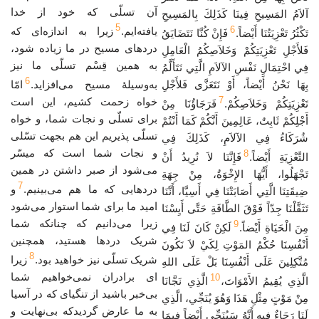
آن تسلّی که خود از خدا
آلاَمُ المَسِيحِ فِينَا كَذَلِكَ بِالمَسِيحِ
5
6
یافته‌ایم.
زیرا به اندازه‌ای که
تَكْثُرُ تَعْزِيَتُنَا أَيْضاً.
فَإِنْ كُنَّا نَتَضَايَقُ
دردهای مسیح در ما زیاده شود،
فَلأَجْلِ تَعْزِيَتِكُمْ وَخَلاَصِكُمُ الْعَامِلِ
به همین قِسْم تسلّی ما نیز
فِي احْتِمَالِ نَفْسِ الآلاَمِ الَّتِي نَتَأَلَّمُ
6
بِهَا نَحْنُ أَيْضاً، أَوْ نَتَعَزَّى فَلأَجْلِ
به‌وسیلهٔ مسیح می‌افزاید.
امّا
7
خواه زحمت کشیم، این است
تَعْزِيَتِكُمْ وَخَلاَصِكُمْ.
فَرَجَاؤُنَا مِنْ
برای تسلّی و نجات شما، و خواه
أَجْلِكُمْ ثَابِتٌ، عَالِمِينَ أَنَّكُمْ كَمَا أَنْتُمْ
تسلّی پذیریم این هم بجهت تسّلی
شُرَكَاءُ فِي الآلاَمِ، كَذَلِكَ فِي
و نجات شما است که میسّر
8
التَّعْزِيَةِ أَيْضاً.
فَإِنَّنَا لاَ نُرِيدُ أَنْ
می‌شود از صبر داشتن در همین
تَجْهَلُوا، أَيُّهَا الإِخْوَةُ، مِنْ جِهَةِ
7
دردهایی که ما هم می‌بینیم.
و
ضِيقَتِنَا الَّتِي أَصَابَتْنَا فِي أَسِيَّا، أَنَّنَا
امید ما برای شما استوار می‌شود
تَثَقَّلْنَا جِدّاً فَوْقَ الطَّاقَةِ حَتَّى أَيِسْنَا
زیرا می‌دانیم که چنانکه شما
9
مِنَ الْحَيَاةِ أَيْضاً.
لَكِنْ كَانَ لَنَا فِي
شریک دردها هستید، همچنین
أَنْفُسِنَا حُكْمُ المَوْتِ لِكَيْ لاَ نَكُونَ
8
شریک تسلّی نیز خواهید بود.
زیرا
مُتَّكِلِينَ عَلَى أَنْفُسِنَا بَلْ عَلَى اللهِ
ای برادران نمی‌خواهیم شما
10
الَّذِي يُقِيمُ الأَمْوَاتَ،
الَّذِي نَجَّانَا
بی‌خبر باشید از تنگیای که در آسیا
مِنْ مَوْتٍ مِثْلِ هَذَا وَهُوَ يُنَجِّي، الَّذِي
به ما عارض گردیدکه بی‌نهایت و
لَنَا رَجَاءٌ فِيهِ أَنَّهُ سَيُنَجِّي أَيْضاً فِيمَا