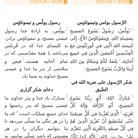
PDF/UA + BDM
PDF/UA + BDM
الرّسول بولس وتيموثاوس
رسول پولُس و تیموتاؤس
1
1
بُولُسُ، رَسُولُ يَسُوعَ المَسِيحِ
پولُس، به ارادهٔ خدا رسولِ
بِمَشِيئَةِ اللهِ، وَتِيمُوثَاوُسُ الأَخُ، إِلَى
عیسی مسیح، و تیموتاؤس برادر،
كَنِيسَةِ اللهِ الَّتِي فِي كُورِنْثُوسَ مَعَ
به کلیسای خدا که در قُرِنتُس
الْقِدِّيسِينَ أَجْمَعِينَ الَّذِينَ فِي جَمِيعِ
می‌باشد با همهٔ مقدّسینی که در
2
2
أَخَائِيَةَ،
نِعْمَةٌ لَكُمْ وَسَلاَمٌ مِنَ اللهِ
تمام اَخائیه هستند،
فیض و
أَبِينَا وَالرَّبِّ يَسُوعَ المَسِيحِ.
سلامتی از پدر ما خدا و عیسی
مسیح خداوند به شما باد.
شكر الرّسول على تعزية الله في
الضّيق
دعاى شکر گزاری
3
3
مُبَارَكٌ اللهُ، أَبُو رَبِّنَا يَسُوعَ
متبارک باد خدا و پدر خداوند ما
المَسِيحِ، أَبُو الرَّأْفَةِ وَإِلَهُ كُلِّ
عیسی مسیح که پدر رحمتها و
4
4
تَعْزِيَةٍ،
الَّذِي يُعَزِّينَا فِي كُلِّ ضِيقَتِنَا
خدای جمیع تسلیّات است،
که ما
حَتَّى نَسْتَطِيعَ أَنْ نُعَزِّيَ الَّذِينَ هُمْ
را در هر تنگی ما تسلّی می‌دهد تا
فِي كُلِّ ضِيقَةٍ بِالتَّعْزِيَةِ الَّتِي نَتَعَزَّى
ما بتوانیم دیگران را در هر
5
مصیبتی که باشد تسلّی نماییم، به
نَحْنُ بِهَا مِنَ اللهِ،
لأَنَّهُ كَمَا تَكْثُرُ