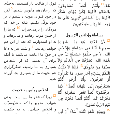
فوق از طاقت بار کشیدیم، به‌حدّی
11
بَعْدُ.
وَأَنْتُمْ أَيْضاً مُسَاعِدُونَ
9
که از جان هم مأیوس شدیم.
لکن
بِالصَّلاَةِ لأَجْلِنَا لِكَيْ يُؤَدَّى شُكْرٌ
در خود فتوای موت داشتیم تا بر
لأَجْلِنَا مِنْ أَشْخَاصٍ كَثِيرِينَ عَلَى مَا
خود توکّل نکنیم، بلکه بر خدا که
وُهِبَ لَنَا بِوَاسِطَةِ كَثِيرِينَ.
10
مردگان را برمی‌خیزاند،
که ما را
بساطة وإخلاص الرّسول
از چنین موت رهانید و می‌رهاند و
12
به او امیدواریم که بعد از این هم
لأَنَّ فَخْرَنَا هُوَ هَذَا: شَهَادَةُ
11
ضَمِيرِنَا أَنَّنَا فِي بَسَاطَةٍ وَإِخْلاَصِ
خواهد رهانید.
و شما نیز به دعا
اللهِ، لاَ فِي حِكْمَةٍ جَسَدِيَّةٍ بَلْ فِي
در حقّ ما اعانت می‌کنید تا آنکه
نِعْمَةِ اللهِ، تَصَرَّفْنَا فِي الْعَالَمِ وَلاَ
برای آن نعمتی که از اشخاص
13
بسیاری به ما رسید، شکرگزاری
سِيَّمَا مِنْ نَحْوِكُمْ.
فَإِنَّنَا لاَ نَكْتُبُ
هم بجهت ما از بسیاری بجا آورده
إِلَيْكُمْ بِشَيْءٍ آخَرَ سِوَى مَا تَقْرَأُونَ
شود.
أَوْ تَعْرِفُونَ، وَأَنَا أَرْجُو أَنَّكُمْ
14
سَتَعْرِفُونَ إِلَى النِّهَايَةِ أَيْضاً.
كَمَا
اخلاص پولُس به خدمت
عَرَفْتُمُونَا أَيْضاً بَعْضَ المَعْرِفَةِ أَنَّنَا
12
زیرا که فخر ما این است: یعنی
فَخْرُكُمْ كَمَا أَنَّكُمْ أَيْضاً فَخْرُنَا فِي
شهادت ضمیر ما که به قدّوسیّت
يَوْمِ الرَّبِّ يَسُوعَ.
و اخلاص خدایی، نه به حکمت
15
وَبِهَذِهِ الثِّقَةِ كُنْتُ أَشَاءُ أَنْ آتِيَ