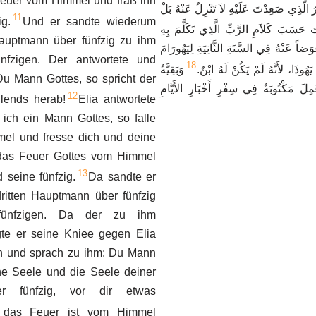
 Feuer vom Himmel und fraß ihn
ُ الَّذِي صَعِدْتَ عَلَيْهِ لاَ تَنْزِلُ عَنْهُ بَلْ
11
ig.
Und er sandte wiederum
 حَسَبَ كَلاَمِ الرَّبِّ الَّذِي تَكَلَّمَ بِهِ
auptmann über fünfzig zu ihm
ِوَضاً عَنْهُ فِي السَّنَةِ الثَّانِيَةِ لِيَهُورَامَ
nfzigen. Der antwortete und
18
هُوذَا، لأَنَّهُ لَمْ يَكُنْ لَهُ ابْنٌ
وَبَقِيَّةُ
Du Mann Gottes, so spricht der
َمِلَ مَكْتُوبَةٌ فِي سِفْرِ أَخْبَارِ الأَيَّامِ
12
lends herab!
Elia antwortete
 ich ein Mann Gottes, so falle
el und fresse dich und deine
l das Feuer Gottes vom Himmel
13
 seine fünfzig.
Da sandte er
itten Hauptmann über fünfzig
fünfzigen. Da der zu ihm
te er seine Kniee gegen Elia
an und sprach zu ihm: Du Mann
ne Seele und die Seele deiner
er fünfzig, vor dir etwas
 das Feuer ist vom Himmel