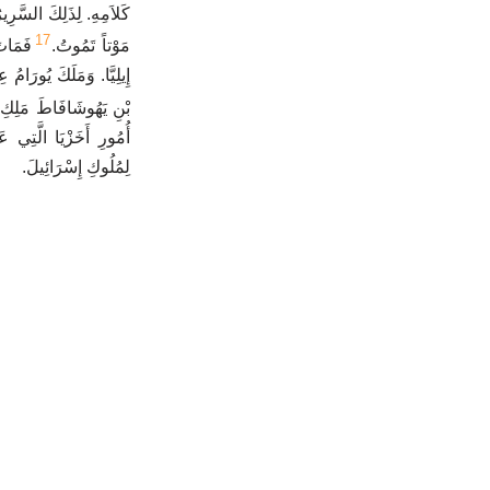
كَلاَمِهِ. لِذَلِكَ السَّرِير
17
مَوْتاً تَمُوتُ.
فَمَاتَ
إِيلِيَّا. وَمَلَكَ يُورَامُ ع
بْنِ يَهُوشَافَاطَ مَلِكِ يَ.
أُمُورِ أَخَزْيَا الَّتِي ع
لِمُلُوكِ إِسْرَائِيلَ.