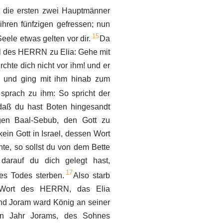
t die ersten zwei Hauptmänner
 ihren fünfzigen gefressen; nun
15
eele etwas gelten vor dir.
Da
l des HERRN zu Elia: Gehe mit
rchte dich nicht vor ihm! und er
f und ging mit ihm hinab zum
sprach zu ihm: So spricht der
ß du hast Boten hingesandt
gen Baal-Sebub, den Gott zu
kein Gott in Israel, dessen Wort
te, so sollst du von dem Bette
darauf du dich gelegt hast,
17
des Todes sterben.
Also starb
Wort des HERRN, das Elia
Und Joram ward König an seiner
en Jahr Jorams, des Sohnes