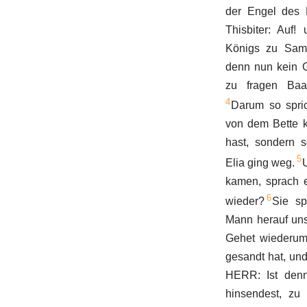
der Engel des 
Thisbiter: Auf
Königs zu Sama
denn nun kein Go
zu fragen Baa
4
Darum so spric
von dem Bette k
hast, sondern s
5
Elia ging weg.
kamen, sprach 
6
wieder?
Sie s
Mann herauf uns
Gehet wiederum
gesandt hat, und
HERR: Ist denn
hinsendest, zu