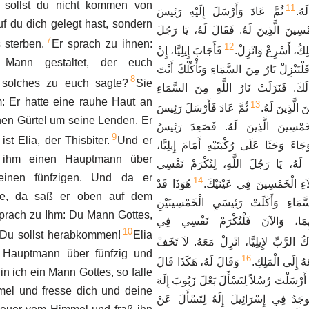
sollst du nicht kommen von
11
لَهُ
ثُمَّ عَادَ وَأَرْسَلَ إِلَيْهِ رَئِيسَ
f du dich gelegt hast, sondern
سِينَ الَّذِينَ لَهُ. فَقَالَ لَهُ، يَا رَجُلَ
7
 sterben.
Er sprach zu ihnen:
12
مَلِكُ، أَسْرِعْ وَانْزِلْ
فَأَجَابَ إِيلِيَّا، إِنْ
Mann gestaltet, der euch
َلْتَنْزِلْ نَارٌ مِنَ السَّمَاءِ وَتَأْكُلْكَ أَنْتَ
8
solches zu euch sagte?
Sie
لَكَ. فَنَزَلَتْ نَارُ اللَّهِ مِنَ السَّمَاءِ
: Er hatte eine rauhe Haut an
13
نَ الَّذِينَ لَهُ
ثُمَّ عَادَ فَأَرْسَلَ رَئِيسَ
nen Gürtel um seine Lenden. Er
خَمْسِينَ الَّذِينَ لَهُ. فَصَعِدَ رَئِيسُ
9
st Elia, der Thisbiter.
Und er
جَاءَ وَجَثَا عَلَى رُكْبَتَيْهِ أَمَامَ إِيلِيَّا
 ihm einen Hauptmann über
لَ لَهُ، يَا رَجُلَ اللَّهِ، لِتُكْرَمْ نَفْسِي
einen fünfzigen. Und da er
14
لاَءِ الْخَمْسِينَ فِي عَيْنَيْكَ
هُوَذَا قَدْ
he, da saß er oben auf dem
َمَاءِ وَأَكَلَتْ رَئِيسَيِ الْخَمْسِينَيْنِ
sprach zu Ihm: Du Mann Gottes,
َيْهِمَا، وَالآنَ فَلْتُكْرَمْ نَفْسِي فِي
10
 Du sollst herabkommen!
Elia
ُ الرَّبِّ لإِيلِيَّا، انْزِلْ مَعَهُ. لاَ تَخَفْ
 Hauptmann über fünfzig und
16
َهُ إِلَى الْمَلِكِ
وَقَالَ لَهُ، هَكَذَا قَالَ
in ich ein Mann Gottes, so falle
 أَرْسَلْتَ رُسُلاً لِتَسْأَلَ بَعْلَ زَبُوبَ إِلَهَ
el und fresse dich und deine
جَدُ فِي إِسْرَائِيلَ إِلَهٌ لِتَسْأَلَ عَنْ