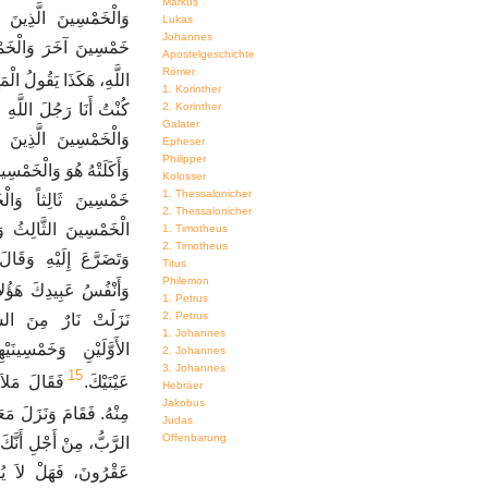
Markus
وَالْخَمْسِينَ الَّذِينَ .
Lukas
Johannes
خَمْسِينَ آخَرَ وَالْخَمْ
Apostelgeschichte
Römer
اللَّهِ، هَكَذَا يَقُولُ الْ.
1. Korinther
كُنْتُ أَنَا رَجُلَ اللَّهِ ف
2. Korinther
Galater
وَالْخَمْسِينَ الَّذِينَ 
Epheser
Philipper
وَأَكَلَتْهُ هُوَ وَالْخَمْسِي.
Kolosser
1. Thessalonicher
خَمْسِينَ ثَالِثاً وَالْ
2. Thessalonicher
الْخَمْسِينَ الثَّالِثُ وَ،
1. Timotheus
2. Timotheus
وَتَضَرَّعَ إِلَيْهِ وَقَا
Titus
Philemon
وَأَنْفُسُ عَبِيدِكَ هَؤُ.
1. Petrus
2. Petrus
نَزَلَتْ نَارٌ مِنَ السّ
1. Johannes
الأَوَّلَيْنِ وَخَمْسِين
2. Johannes
3. Johannes
15
عَيْنَيْكَ.
فَقَالَ مَلاَك
Hebräer
Jakobus
مِنْهُ. فَقَامَ وَنَزَلَ مَع.
Judas
Offenbarung
الرَّبُّ، مِنْ أَجْلِ أَنَّكَ
عَقْرُونَ، فَهَلْ لاَ يُو