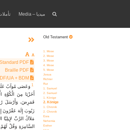
Media – ميديا
votion – تأملات
Old Testament
1. Mose
2. Mose
3. Mose
Standard PDF
4. Mose
Braille PDF
5. Mose
Josua
PDF/UA + BDM
Richter
Rut
1
وَعَصَى مُوآبُ عَلَى إ.
1. Samuel
2. Samuel
أَخَزْيَا مِنَ الْكُوَّةِ ا
1. Könige
فَمَرِضَ، وَأَرْسَلَ رُسُ
2. Könige
1. Chronik
زَبُوبَ إِلَهَ عَقْرُونَ إ.
2. Chronik
Esra
مَلاَكُ الرَّبِّ لإِيلِيَّا 
Nehemia
السَّامِرَةِ وَقُلْ لَهُمْ،،
Esther