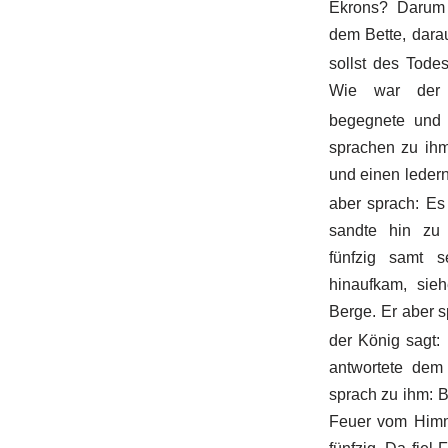
Ekrons? Darum 
dem Bette, darau
sollst des Todes
Wie war der 
begegnete und 
sprachen zu ihm
und einen leder
aber sprach: Es i
sandte hin zu
fünfzig samt s
hinaufkam, sie
Berge. Er aber 
der König sagt:
antwortete dem
sprach zu ihm: B
Feuer vom Himm