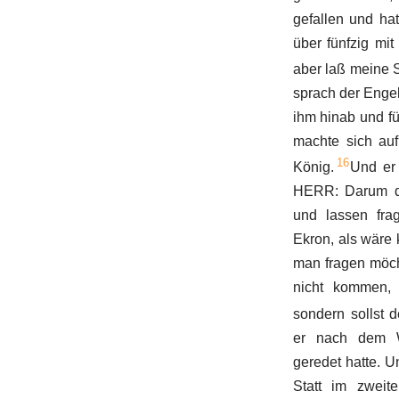
gefallen und ha
über fünfzig mit
aber laß meine S
sprach der Enge
ihm hinab und fü
machte sich au
16
König.
Und er 
HERR: Darum da
und lassen fra
Ekron, als wäre 
man fragen möch
nicht kommen, 
sondern sollst 
er nach dem 
geredet hatte. 
Statt im zweit