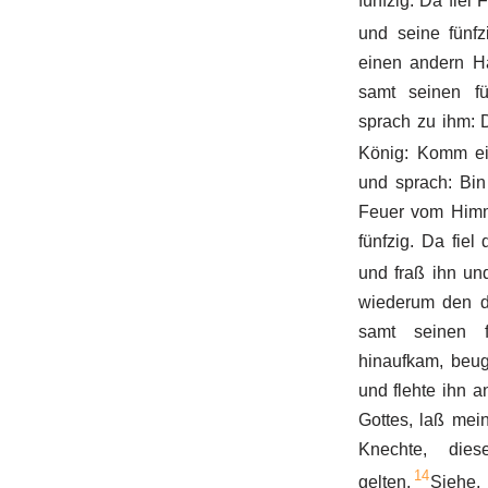
fünfzig. Da fiel
und seine fünfz
einen andern H
samt seinen fü
sprach zu ihm: 
König: Komm ei
und sprach: Bin
Feuer vom Himm
fünfzig. Da fie
und fraß ihn und
wiederum den dr
samt seinen 
hinaufkam, beug
und flehte ihn 
Gottes, laß mei
Knechte, dies
14
gelten.
Siehe,