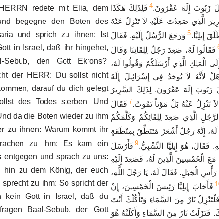
4
HERRN redete mit Elia, dem
فَلِذَلِكَ هَكَذَا
َعْلَ زَبُوبَ إِلَهَ عَقْرُونَ
! und begegne den Boten des
ِيرَ الَّذِي صَعِدْتَ عَلَيْهِ لاَ تَنْزِلُ عَنْهُ
5
ria und sprich zu ihnen: Ist
لَقَ إِيلِيَّا
وَرَجَعَ الرُّسُلُ إِلَيْهِ. فَقَالَ
tt in Israel, daß ihr hingehet,
فَقَالُوا لَهُ، صَعِدَ رَجُلٌ لِلِقَائِنَا وَقَالَ
l-Sebub, den Gott Ekrons?
إِلَى الْمَلِكِ الَّذِي أَرْسَلَكُمْ وَقُولُوا لَهُ
ht der HERR: Du sollst nicht
لْ لأَنَّهُ لاَ يُوجَدُ فِي إِسْرَائِيلَ إِلَهٌ
ommen, darauf du dich gelegt
لَ زَبُوبَ إِلَهَ عَقْرُونَ. لِذَلِكَ السَّرِيرُ
ollst des Todes sterben. Und
7
لاَ تَنْزِلُ عَنْهُ بَلْ مَوْتاً تَمُوتُ
فَقَالَ
Und da die Boten wieder zu ihm
رَّجُلِ الَّذِي صَعِدَ لِلِقَائِكُمْ وَكَلَّمَكُمْ
er zu ihnen: Warum kommt ihr
لَهُ، إِنَّهُ رَجُلٌ أَشْعَرُ مُتَنَطِّقٌ بِمِنْطَقَةٍ
prachen zu ihm: Es kam ein
9
. فَقَالَ، هُوَ إِيلِيَّا التِّشْبِيُّ
فَأَرْسَلَ
 entgegen und sprach zu uns:
َعَ الْخَمْسِينَ الَّذِينَ لَهُ، فَصَعِدَ إِلَيْهِ
 hin zu dem König, der euch
رَأْسِ الْجَبَلِ. فَقَالَ لَهُ، يَا رَجُلَ اللَّهِ
 sprecht zu ihm: So spricht der
1
فَأَجَابَ إِيلِيَّا رَئِيسَ الْخَمْسِينَ، إِنْ
 kein Gott in Israel, daß du
َلْتَنْزِلْ نَارٌ مِنَ السَّمَاءِ وَتَأْكُلْكَ أَنْتَ
 fragen Baal-Sebub, den Gott
. فَنَزَلَتْ نَارٌ مِنَ السَّمَاءِ وَأَكَلَتْهُ هُوَ