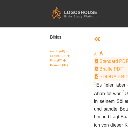
Skip
to
content
Bibles
Arabic (AR)
English (EN)
Farsi (FA)
Standard PD
German (DE)
Braille PDF
PDF/UA + B
1
Es fielen aber 
2
Ahab tot war.
U
in seinem Sölle
und sandte Bot
hin und fragt Ba
ich von dieser 