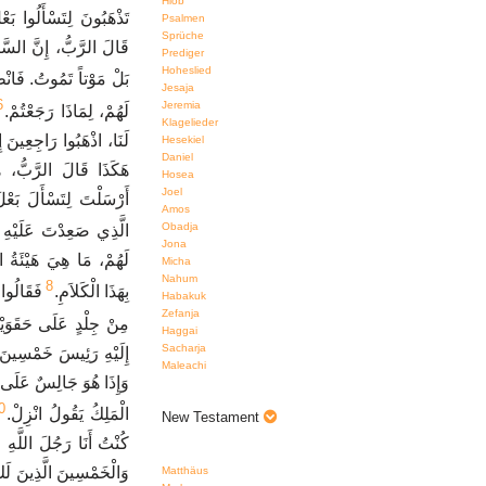
Hiob
تَذْهَبُونَ لِتَسْأَلُوا ب.
Psalmen
Sprüche
قَالَ الرَّبُّ، إِنَّ السَّر
Prediger
Hoheslied
بَلْ مَوْتاً تَمُوتُ. فَانْطَ.
Jesaja
6
Jeremia
لَهُمْ، لِمَاذَا رَجَعْتُمْ.
Klagelieder
لَنَا، اذْهَبُوا رَاجِعِينَ ،
Hesekiel
Daniel
هَكَذَا قَالَ الرَّبُّ، هَ
Hosea
Joel
أَرْسَلْتَ لِتَسْأَلَ بَعْ
Amos
Obadja
الَّذِي صَعِدْتَ عَلَيْهِ .
Jona
لَهُمْ، مَا هِيَ هَيْئَةُ ال
Micha
Nahum
8
بِهَذَا الْكَلاَمِ.
فَقَالُوا 
Habakuk
Zefanja
مِنْ جِلْدٍ عَلَى حَقَوَيْهِ.
Haggai
Sacharja
إِلَيْهِ رَئِيسَ خَمْسِينَ م
Maleachi
وَإِذَا هُوَ جَالِسٌ عَلَى ،
0
الْمَلِكُ يَقُولُ انْزِلْ.
New Testament
كُنْتُ أَنَا رَجُلَ اللَّهِ ف
وَالْخَمْسِينَ الَّذِينَ لَكَ
Matthäus