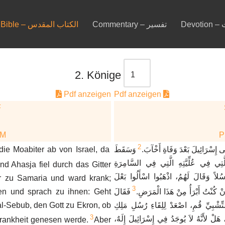
De
Commentary – تفسير
Bible – الكتاب المقدس
2. Könige
Pdf anzeigen
Pdf anzeigen
F
DM
2
die Moabiter ab von Israel, da
وَسَقَطَ
ِسْرَائِيلَ بَعْدَ وَفَاةِ أَخْآبَ
لَّتِي فِي عُلِّيَّتِهِ الَّتِي فِي السَّامِرَةِ
nd Ahasja fiel durch das Gitter
لاً وَقَالَ لَهُمُ، اذْهَبُوا اسْأَلُوا بَعْلَ
r zu Samaria und ward krank;
3
en und sprach zu ihnen: Geht
فَقَالَ
ِنْ كُنْتُ أَبْرَأُ مِنْ هَذَا الْمَرَضِ
al-Sebub, den Gott zu Ekron, ob
التِّشْبِيِّ قُمِ، اصْعَدْ لِلِقَاءِ رُسُلِ مَلِكِ
3
 هَلْ لأَنَّهُ لاَ يُوجَدُ فِي إِسْرَائِيلَ إِلَهٌ
Krankheit genesen werde.
Aber