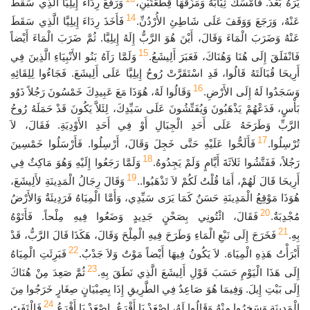
يَرَهُ بَعْدُ. فَأَمْسَكَ ثِيَابَهُ وَمَزَّقَهَا قِطْعَتَيْنِ،
وَرَفَعَ رِدَاءَ إِيلِيَّا الَّذِي سَقَطَ
14
عَنْهُ، وَرَجَعَ وَوَقَفَ عَلَى شَاطِئِ الأُرْدُنِّ.
فَأَخَذَ رِدَاءَ إِيلِيَّا الَّذِي سَقَطَ
عَنْهُ وَضَرَبَ الْمَاءَ وَقَالَ، أَيْنَ هُوَ الرَّبُّ إِلَهُ إِيلِيَّا. ثُمَّ ضَرَبَ الْمَاءَ أَيْضاً
15
فَانْفَلَقَ إِلَى هُنَا وَهُنَاكَ، فَعَبَرَ أَلِيشَعُ.
وَلَمَّا رَآهُ بَنُو الأَنْبِيَاءِ الَّذِينَ فِي
أَرِيحَا قُبَالَتَهُ قَالُوا، قَدِ اسْتَقَرَّتْ رُوحُ إِيلِيَّا عَلَى أَلِيشَعَ. فَجَاءُوا لِلِقَائِهِ
16
وَسَجَدُوا لَهُ إِلَى الأَرْضِ.
وَقَالُوا لَهُ، هُوَذَا مَعَ عَبِيدِكَ خَمْسُونَ رَجُلاً ذَوُو
بَأْسٍ، فَدَعْهُمْ يَذْهَبُونَ وَيُفَتِّشُونَ عَلَى سَيِّدِكَ، لِئَلاَّ يَكُونَ قَدْ حَمَلَهُ رُوحُ
الرَّبِّ وَطَرَحَهُ عَلَى أَحَدِ الْجِبَالِ أَوْ فِي أَحَدِ الأَوْدِيَةِ. فَقَالَ، لاَ
17
تُرْسِلُوا.
فَأَلَحُّوا عَلَيْهِ حَتَّى خَجِلَ وَقَالَ، أَرْسِلُوا. فَأَرْسَلُوا خَمْسِينَ
18
رَجُلاً، فَفَتَّشُوا ثَلاَثَةَ أَيَّامٍ وَلَمْ يَجِدُوهُ.
وَلَمَّا رَجَعُوا إِلَيْهِ وَهُوَ مَاكِثٌ فِي
19
أَرِيحَا قَالَ لَهُمْ، أَمَا قُلْتُ لَكُمْ لاَ تَذْهَبُوا..
وَقَالَ رِجَالُ الْمَدِينَةِ لأَلِيشَعَ،
هُوَذَا مَوْقِعُ الْمَدِينَةِ حَسَنٌ كَمَا يَرَى سَيِّدِي، وَأَمَّا الْمِيَاهُ فَرَدِيئَةٌ وَالأَرْضُ
20
مُجْدِبَةٌ.
فَقَالَ، ائْتُونِي بِصَحْنٍ جَدِيدٍ وَضَعُوا فِيهِ مِلْحاً. فَأَتَوْهُ
21
بِهِ.
فَخَرَجَ إِلَى نَبْعِ الْمَاءِ وَطَرَحَ فِيهِ الْمِلْحَ وَقَالَ، هَكَذَا قَالَ الرَّبُّ، قَدْ
22
أَبْرَأْتُ هَذِهِ الْمِيَاهَ. لاَ يَكُونُ فِيهَا أَيْضاً مَوْتٌ وَلاَ جَدْبٌ.
فَبَرِئَتِ الْمِيَاهُ
23
إِلَى هَذَا الْيَوْمِ حَسَبَ قَوْلِ أَلِيشَعَ الَّذِي نَطَقَ بِهِ.
ثُمَّ صَعِدَ مِنْ هُنَاكَ
إِلَى بَيْتِ إِيلَ. وَفِيمَا هُوَ صَاعِدٌ فِي الطَّرِيقِ إِذَا بِصِبْيَانٍ صِغَارٍ خَرَجُوا مِنَ
24
الْمَدِينَةِ وَسَخِرُوا مِنْهُ وَقَالُوا لَهُ، اصْعَدْ يَا أَقْرَعُ. اصْعَدْ يَا أَقْرَعُ.
فَالْتَفَتَ