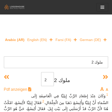
Skip
to
content
Arabic (AR)
English (EN)
Farsi (FA)
German (DE)
ملوك 2
Pdf anzeigen
1
وَكَانَ عِنْدَ إِصْعَادِ الرَّبِّ إِيلِيَّا فِي الْعَاصِفَةِ إِلَى
2
السَّمَاءِ أَنَّ إِيلِيَّا وَأَلِيشَعَ ذَهَبَا مِنَ الْجِلْجَالِ.
فَقَالَ إِيلِيَّا لأَلِيشَعَ، امْكُثْ
هُنَا لأَنَّ الرَّبَّ قَدْ أَرْسَلَنِي إِلَى بَيْتِ إِيلَ. فَقَالَ أَلِيشَعُ، حَيٌّ هُوَ الرَّبُّ