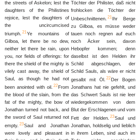
the streets of Askelon; lest the
Töchter der Philister, daß nicht
daughters of the Philistines
frohlocken die Töchter der
21
rejoice, lest the daughters of
Unbeschnittenen.
Ihr Berge
the uncircumcised
zu Gilboa, es müsse weder
21
triumph.
Ye mountains of
tauen noch regnen auf euch
Gilboa, let there be no dew,
noch Äcker sein, davon
neither let there be rain, upon
Hebopfer kommen; denn
you, nor fields of offerings: for
daselbst ist den Helden ihr
there the shield of the mighty is
Schild abgeschlagen, der
vilely cast away, the shield of
Schild Sauls, als wäre er nicht
22
Saul, as though he had not
gesalbt mit Öl.
Der Bogen
22
been anointed with oil.
From
Jonathans hat nie gefehlt, und
the blood of the slain, from the
das Schwert Sauls ist nie leer
fat of the mighty, the bow of
wiedergekommen von dem
Jonathan turned not back, and
Blut der Erschlagenen und vom
23
the sword of Saul returned not
Fett der Helden.
Saul und
23
empty.
Saul and Jonathan
Jonathan, holdselig und lieblich
were lovely and pleasant in
in ihrem Leben, sind auch im