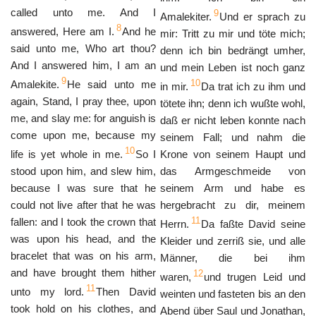
called unto me. And I
9
Amalekiter.
Und er sprach zu
8
answered, Here am I.
And he
mir: Tritt zu mir und töte mich;
said unto me, Who art thou?
denn ich bin bedrängt umher,
And I answered him, I am an
und mein Leben ist noch ganz
9
10
Amalekite.
He said unto me
in mir.
Da trat ich zu ihm und
again, Stand, I pray thee, upon
tötete ihn; denn ich wußte wohl,
me, and slay me: for anguish is
daß er nicht leben konnte nach
come upon me, because my
seinem Fall; und nahm die
10
life is yet whole in me.
So I
Krone von seinem Haupt und
stood upon him, and slew him,
das Armgeschmeide von
because I was sure that he
seinem Arm und habe es
could not live after that he was
hergebracht zu dir, meinem
11
fallen: and I took the crown that
Herrn.
Da faßte David seine
was upon his head, and the
Kleider und zerriß sie, und alle
bracelet that was on his arm,
Männer, die bei ihm
and have brought them hither
12
waren,
und trugen Leid und
11
unto my lord.
Then David
weinten und fasteten bis an den
took hold on his clothes, and
Abend über Saul und Jonathan,