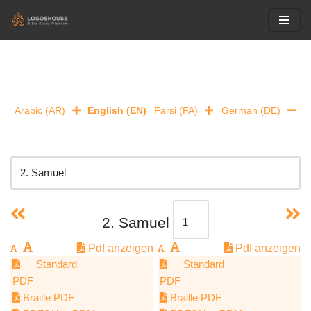
Skip
to
content
Arabic (AR)
English (EN)
Farsi (FA)
German (DE)
2. Samuel
Pdf anzeigen
Pdf anzeigen
Standard
Standard
PDF
PDF
Braille PDF
Braille PDF