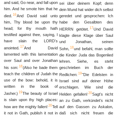
and said, Go near, and fall upon
sei über deinem Kopf; denn
him. And he smote him that he
dein Mund hat wider dich selbst
16
died.
And David said unto
geredet und gesprochen: Ich
him, Thy blood be upon thy
habe den Gesalbten des
17
head; for thy mouth hath
HERRN getötet.
Und David
testified against thee, saying, I
klagte diese Klage über Saul
have slain the LORD's
und Jonathan, seinen
17
18
anointed.
And David
Sohn,
und befahl, man sollte
lamented with this lamentation
die Kinder Juda das Bogenlied
over Saul and over Jonathan
lehren. Siehe, es steht
18
his son:
(Also he bade them
geschrieben im Buch der
19
teach the children of Judah the
Redlichen:
"Die Edelsten in
use of the bow: behold, it is
Israel sind auf deiner Höhe
written in the book of
erschlagen. Wie sind die
19
20
Jasher.)
The beauty of Israel
Helden gefallen!
Sagt's nicht
is slain upon thy high places:
an zu Gath, verkündet's nicht
20
how are the mighty fallen!
Tell
auf den Gassen zu Askalon,
it not in Gath, publish it not in
daß sich nicht freuen die