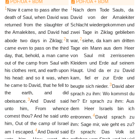
PDF/UA + BDM
PDF/UA + BDM
1
1
Now it came to pass after the
Nach dem Tode Sauls, da
death of Saul, when David was
David von der Amalekiter
returned from the slaughter of
Schlacht wiedergekommen und
the Amalekites, and David had
zwei Tage in Ziklag geblieben
2
2
abode two days in Ziklag;
It
war,
siehe, da kam am dritten
came even to pass on the third
Tage ein Mann aus dem Heer
day, that, behold, a man came
von Saul mit zerrissenen
out of the camp from Saul with
Kleidern und Erde auf seinem
his clothes rent, and earth upon
Haupt. Und da er zu David
his head: and so it was, when
kam, fiel er zur Erde und
3
he came to David, that he fell to
beugte sich nieder.
David aber
the earth, and did
sprach zu ihm: Wo kommst du
3
obeisance.
And David said
her? Er sprach zu ihm: Aus
unto him, From whence
dem Heer Israels bin ich
4
comest thou? And he said unto
entronnen.
David sprach zu
him, Out of the camp of Israel
ihm: Sage mir, wie geht es zu?
4
am I escaped.
And David said
Er sprach: Das Volk ist