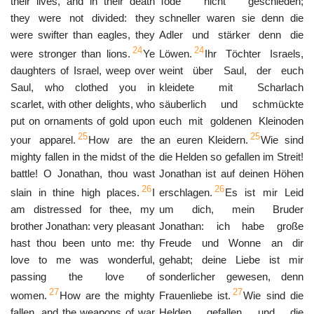
their lives, and in their death
Tode nicht geschieden;
they were not divided: they
schneller waren sie denn die
were swifter than eagles, they
Adler und stärker denn die
24
24
were stronger than lions.
Ye
Löwen.
Ihr Töchter Israels,
daughters of Israel, weep over
weint über Saul, der euch
Saul, who clothed you in
kleidete mit Scharlach
scarlet, with other delights, who
säuberlich und schmückte
put on ornaments of gold upon
euch mit goldenen Kleinoden
25
25
your apparel.
How are the
an euren Kleidern.
Wie sind
mighty fallen in the midst of the
die Helden so gefallen im Streit!
battle! O Jonathan, thou wast
Jonathan ist auf deinen Höhen
26
26
slain in thine high places.
I
erschlagen.
Es ist mir Leid
am distressed for thee, my
um dich, mein Bruder
brother Jonathan: very pleasant
Jonathan: ich habe große
hast thou been unto me: thy
Freude und Wonne an dir
love to me was wonderful,
gehabt; deine Liebe ist mir
passing the love of
sonderlicher gewesen, denn
27
27
women.
How are the mighty
Frauenliebe ist.
Wie sind die
fallen, and the weapons of war
Helden gefallen und die