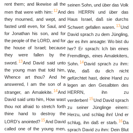
rent them; and likewise all the
seinen Sohn, und über das Volk
12
men that were with him:
And
des HERRN und über das
they mourned, and wept, and
Haus Israel, daß sie durchs
13
fasted until even, for Saul, and
Schwert gefallen waren.
Und
for Jonathan his son, and for
David sprach zu dem Jüngling,
the people of the LORD, and for
der es ihm ansagte: Wo bist du
the house of Israel; because
her? Er sprach: Ich bin eines
they were fallen by the
Fremdlings, eines Amalekiters,
13
14
sword.
And David said unto
Sohn.
David sprach zu ihm:
the young man that told him,
Wie, daß du dich nicht
Whence art thou? And he
gefürchtet hast, deine Hand zu
answered, I am the son of a
legen an den Gesalbten des
14
stranger, an Amalekite.
And
HERRN, ihn zu
15
David said unto him, How wast
verderben!
Und David sprach
thou not afraid to stretch forth
zu seiner Jünglinge einem:
thine hand to destroy the
Herzu, und schlag ihn! Und er
15
16
LORD's anointed?
And David
schlug, ihn daß er starb.
Da
called one of the young men,
sprach David zu ihm: Dein Blut