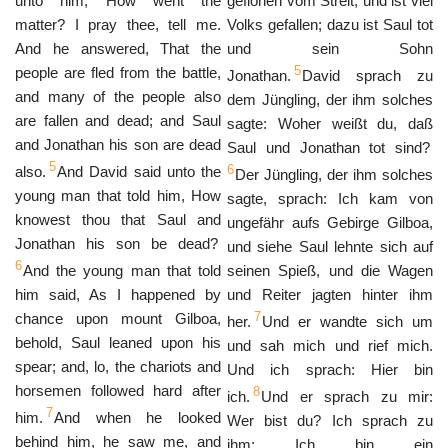
unto him, How went the
geflohen vom Streit, und ist viel
matter? I pray thee, tell me.
Volks gefallen; dazu ist Saul tot
And he answered, That the
und sein Sohn
5
people are fled from the battle,
Jonathan.
David sprach zu
and many of the people also
dem Jüngling, der ihm solches
are fallen and dead; and Saul
sagte: Woher weißt du, daß
and Jonathan his son are dead
Saul und Jonathan tot sind?
5
6
also.
And David said unto the
Der Jüngling, der ihm solches
young man that told him, How
sagte, sprach: Ich kam von
knowest thou that Saul and
ungefähr aufs Gebirge Gilboa,
Jonathan his son be dead?
und siehe Saul lehnte sich auf
6
And the young man that told
seinen Spieß, und die Wagen
him said, As I happened by
und Reiter jagten hinter ihm
7
chance upon mount Gilboa,
her.
Und er wandte sich um
behold, Saul leaned upon his
und sah mich und rief mich.
spear; and, lo, the chariots and
Und ich sprach: Hier bin
horsemen followed hard after
8
ich.
Und er sprach zu mir:
7
him.
And when he looked
Wer bist du? Ich sprach zu
behind him, he saw me, and
ihm: Ich bin ein