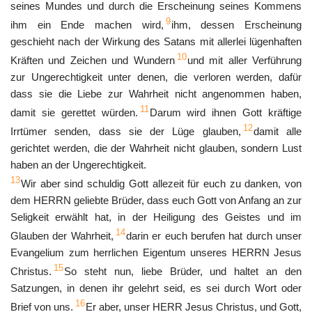
seines Mundes und durch die Erscheinung seines Kommens
9
ihm ein Ende machen wird,
ihm, dessen Erscheinung
geschieht nach der Wirkung des Satans mit allerlei lügenhaften
10
Kräften und Zeichen und Wundern
und mit aller Verführung
zur Ungerechtigkeit unter denen, die verloren werden, dafür
dass sie die Liebe zur Wahrheit nicht angenommen haben,
11
damit sie gerettet würden.
Darum wird ihnen Gott kräftige
12
Irrtümer senden, dass sie der Lüge glauben,
damit alle
gerichtet werden, die der Wahrheit nicht glauben, sondern Lust
haben an der Ungerechtigkeit.
13
Wir aber sind schuldig Gott allezeit für euch zu danken, von
dem HERRN geliebte Brüder, dass euch Gott von Anfang an zur
Seligkeit erwählt hat, in der Heiligung des Geistes und im
14
Glauben der Wahrheit,
darin er euch berufen hat durch unser
Evangelium zum herrlichen Eigentum unseres HERRN Jesus
15
Christus.
So steht nun, liebe Brüder, und haltet an den
Satzungen, in denen ihr gelehrt seid, es sei durch Wort oder
16
Brief von uns.
Er aber, unser HERR Jesus Christus, und Gott,