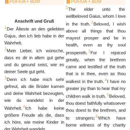
PDF/UA + BDM
PDF/UA + BDM
1
The elder unto the
wellbeloved Gaius, whom I love
Anschrift und Gruß
2
in the truth.
Beloved, I wish
1
Der Älteste an den geliebten
above all things that thou
Gajus, den ich lieb habe in der
mayest prosper and be in
Wahrheit.
health, even as thy soul
2
Mein Lieber, ich wünsche,
3
prospereth.
For I rejoiced
dass es dir in allem gut gehe
greatly, when the brethren
und du gesund seist, wie es
came and testified of the truth
deiner Seele gut geht.
that is in thee, even as thou
3
Denn ich habe mich sehr
4
walkest in the truth.
I have no
gefreut, als die Brüder kamen
greater joy than to hear that my
und deine Wahrheit bezeugten,
5
children walk in truth.
Beloved,
wie du wandelst in der
thou doest faithfully whatsoever
4
Wahrheit.
Ich habe keine
thou doest to the brethren, and
größere Freude als die, dass
6
to strangers;
Which have
ich höre, wie meine Kinder in
borne witness of thy charity
der Wahrheit wandeln.