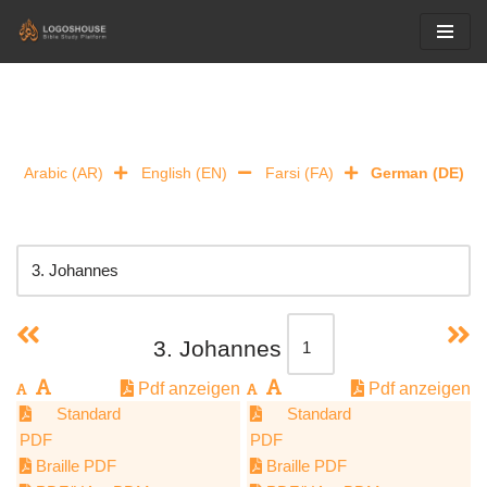
Skip
to
content
Arabic (AR)
English (EN)
Farsi (FA)
German (DE)
3. Johannes
Pdf anzeigen
Pdf anzeigen
Standard
Standard
PDF
PDF
Braille PDF
Braille PDF