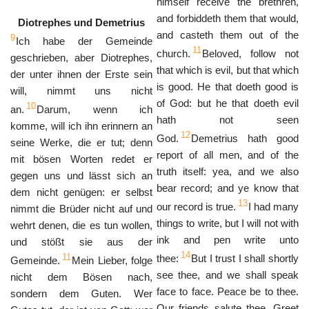
himself receive the brethren,
and forbiddeth them that would,
Diotrephes und Demetrius
and casteth them out of the
9
Ich habe der Gemeinde
11
church.
Beloved, follow not
geschrieben, aber Diotrephes,
that which is evil, but that which
der unter ihnen der Erste sein
is good. He that doeth good is
will, nimmt uns nicht
of God: but he that doeth evil
10
an.
Darum, wenn ich
hath not seen
komme, will ich ihn erinnern an
12
God.
Demetrius hath good
seine Werke, die er tut; denn
report of all men, and of the
mit bösen Worten redet er
truth itself: yea, and we also
gegen uns und lässt sich an
bear record; and ye know that
dem nicht genügen: er selbst
13
our record is true.
I had many
nimmt die Brüder nicht auf und
things to write, but I will not with
wehrt denen, die es tun wollen,
ink and pen write unto
und stößt sie aus der
14
11
thee:
But I trust I shall shortly
Gemeinde.
Mein Lieber, folge
see thee, and we shall speak
nicht dem Bösen nach,
face to face. Peace be to thee.
sondern dem Guten. Wer
Our friends salute thee. Greet