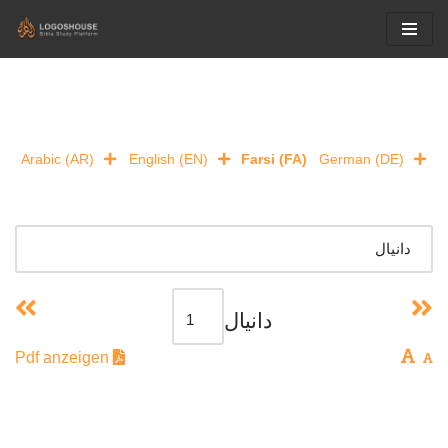
Skip
to
content
Arabic (AR)
English (EN)
Farsi (FA)
German (DE)
دانيال
Pdf anzeigen