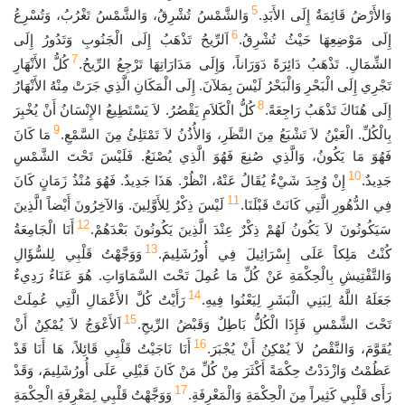
5
وَالأَرْضُ قَائِمَةٌ إِلَى الأَبَدِ.
وَالشَّمْسُ تُشْرِقُ، وَالشَّمْسُ تَغْرُبُ، وَتُسْرِعُ
6
إِلَى مَوْضِعِهَا حَيْثُ تُشْرِقُ.
اَلرِّيحُ تَذْهَبُ إِلَى الْجَنُوبِ وَتَدُورُ إِلَى
7
الشِّمَالِ. تَذْهَبُ دَائِرَةً دَوَرَاناً، وَإِلَى مَدَارَاتِهَا تَرْجِعُ الرِّيحُ.
كُلُّ الأَنْهَارِ
تَجْرِي إِلَى الْبَحْرِ وَالْبَحْرُ لَيْسَ بِمَلآنَ. إِلَى الْمَكَانِ الَّذِي جَرَتْ مِنْهُ الأَنْهَارُ
8
إِلَى هُنَاكَ تَذْهَبُ رَاجِعَةً.
كُلُّ الْكَلاَمِ يَقْصُرُ. لاَ يَسْتَطِيعُ الإِنْسَانُ أَنْ يُخْبِرَ
9
بِالْكُلِّ. الْعَيْنُ لاَ تَشْبَعُ مِنَ النَّظَرِ، وَالأُذُنُ لاَ تَمْتَلِئُ مِنَ السَّمْعِ.
مَا كَانَ
فَهُوَ مَا يَكُونُ، وَالَّذِي صُنِعَ فَهُوَ الَّذِي يُصْنَعُ. فَلَيْسَ تَحْتَ الشَّمْسِ
10
جَدِيدٌ.
إِنْ وُجِدَ شَيْءٌ يُقَالُ عَنْهُ، انْظُرْ. هَذَا جَدِيدٌ. فَهُوَ مُنْذُ زَمَانٍ كَانَ
11
فِي الدُّهُورِ الَّتِي كَانَتْ قَبْلَنَا.
لَيْسَ ذِكْرٌ لِلأَوَّلِينَ. وَالآخِرُونَ أَيْضاً الَّذِينَ
12
سَيَكُونُونَ لاَ يَكُونُ لَهُمْ ذِكْرٌ عِنْدَ الَّذِينَ يَكُونُونَ بَعْدَهُمْ.
أَنَا الْجَامِعَةُ
13
كُنْتُ مَلِكاً عَلَى إِسْرَائِيلَ فِي أُورُشَلِيمَ.
وَوَجَّهْتُ قَلْبِي لِلسُّؤَالِ
وَالتَّفْتِيشِ بِالْحِكْمَةِ عَنْ كُلِّ مَا عُمِلَ تَحْتَ السَّمَاوَاتِ. هُوَ عَنَاءٌ رَدِيءٌ
14
جَعَلَهُ اللَّهُ لِبَنِي الْبَشَرِ لِيَعْنُوا فِيهِ.
رَأَيْتُ كُلَّ الأَعْمَالِ الَّتِي عُمِلَتْ
15
تَحْتَ الشَّمْسِ فَإِذَا الْكُلُّ بَاطِلٌ وَقَبْضُ الرِّيحِ.
اَلأَعْوَجُ لاَ يُمْكِنُ أَنْ
16
يُقَوَّمَ، وَالنَّقْصُ لاَ يُمْكِنُ أَنْ يُجْبَرَ.
أَنَا نَاجَيْتُ قَلْبِي قَائِلاً، هَا أَنَا قَدْ
عَظُمْتُ وَازْدَدْتُ حِكْمَةً أَكْثَرَ مِنْ كُلِّ مَنْ كَانَ قَبْلِي عَلَى أُورُشَلِيمَ، وَقَدْ
17
رَأَى قَلْبِي كَثِيراً مِنَ الْحِكْمَةِ وَالْمَعْرِفَةِ.
وَوَجَّهْتُ قَلْبِي لِمَعْرِفَةِ الْحِكْمَةِ