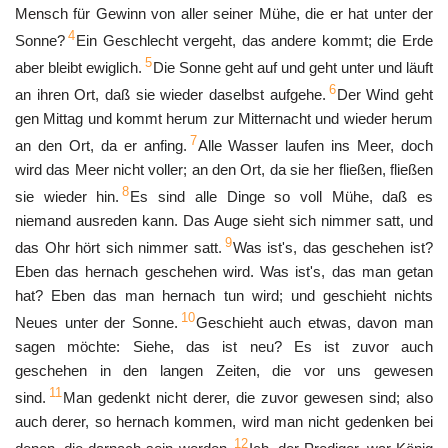
Mensch für Gewinn von aller seiner Mühe, die er hat unter der
4
Sonne?
Ein Geschlecht vergeht, das andere kommt; die Erde
5
aber bleibt ewiglich.
Die Sonne geht auf und geht unter und läuft
6
an ihren Ort, daß sie wieder daselbst aufgehe.
Der Wind geht
gen Mittag und kommt herum zur Mitternacht und wieder herum
7
an den Ort, da er anfing.
Alle Wasser laufen ins Meer, doch
wird das Meer nicht voller; an den Ort, da sie her fließen, fließen
8
sie wieder hin.
Es sind alle Dinge so voll Mühe, daß es
niemand ausreden kann. Das Auge sieht sich nimmer satt, und
9
das Ohr hört sich nimmer satt.
Was ist's, das geschehen ist?
Eben das hernach geschehen wird. Was ist's, das man getan
hat? Eben das man hernach tun wird; und geschieht nichts
10
Neues unter der Sonne.
Geschieht auch etwas, davon man
sagen möchte: Siehe, das ist neu? Es ist zuvor auch
geschehen in den langen Zeiten, die vor uns gewesen
11
sind.
Man gedenkt nicht derer, die zuvor gewesen sind; also
auch derer, so hernach kommen, wird man nicht gedenken bei
12