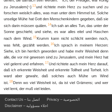
denen, die darnach sein werden.
Ich, der Prediger, war König
13
zu Jerusalem{~}
und richtete mein Herz zu suchen und zu
forschen weislich alles, was man unter dem Himmel tut. Solche
unselige Mühe hat Gott den Menschenkindern gegeben, daß sie
14
sich darin müssen quälen.
Ich sah an alles Tun, das unter der
Sonne geschieht; und siehe, es war alles eitel und Haschen
15
nach dem Wind.
Krumm kann nicht schlicht werden noch,
16
was fehlt, gezählt werden.
Ich sprach in meinem Herzen:
Siehe, ich bin herrlich geworden und habe mehr Weisheit denn
alle, die vor mir gewesen sind zu Jerusalem, und mein Herz hat
17
viel gelernt und erfahren.
Und richtete auch mein Herz darauf,
daß ich erkennte Weisheit und erkennte Tollheit und Torheit. Ich
ward aber gewahr, daß solches auch Mühe um Wind
18
ist.
Denn wo viel Weisheit ist, da ist viel Grämens; und wer
viel lernt, der muß viel leiden.
Privacy – الخصوصية
Contact Us – اتصل بنا
Disclaimer – اخلاء مسؤولية