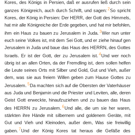
Kores, des Königs in Persien, daß er ausrufen ließ durch sein
2
ganzes Königreich, auch durch Schrift, und sagen:
So spricht
Kores, der König in Persien: Der HERR, der Gott des Himmels,
hat mir alle Königreiche der Erde gegeben, und hat mir befohlen,
3
ihm ein Haus zu bauen zu Jerusalem in Juda.
Wer nun unter
euch seine Volkes ist, mit dem Sei Gott, und er ziehe hinauf gen
Jerusalem in Juda und baue das Haus des HERRN, des Gottes
4
Israels. Er ist der Gott, der zu Jerusalem ist.
Und wer noch
übrig ist an allen Orten, da der Fremdling ist, dem sollen helfen
die Leute seines Orts mit Silber und Gold, Gut und Vieh, außer
dem, was sie aus freiem Willen geben zum Hause Gottes zu
5
Jerusalem.
Da machten sich auf die Obersten der Vaterhäuser
aus Juda und Benjamin und die Priester und Leviten, alle, deren
Geist Gott erweckte, hinaufzuziehen und zu bauen das Haus
6
des HERRN zu Jerusalem.
Und alle, die um sie her waren,
stärkten ihre Hände mit silbernem und goldenem Geräte, mit
Gut und Vieh und Kleinoden, außer dem, Was sie freiwillig
7
gaben.
Und der König Kores tat heraus die Gefäße des