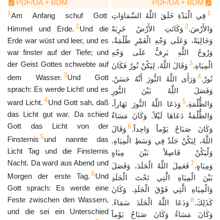
PDF/UA + BDM
PDF/UA + BDM
1
1
Am Anfang schuf Gott
فِي الْبَدْءِ خَلَقَ اللَّهُ السَّمَاوَاتِ
2
2
Himmel und Erde.
Und die
وَكَانَتِ الأَرْضُ خَرِبَةً
وَالأَرْضَ.
Erde war wüst und leer, und es
وَخَالِيَةً، وَعَلَى وَجْهِ الْغَمْرِ ظُلْمَةٌ،
war finster auf der Tiefe; und
وَرُوحُ اللَّهِ يَرِفُّ عَلَى وَجْهِ
3
der Geist Gottes schwebte auf
الْمِيَاهِ.
وَقَالَ اللَّهُ، لِيَكُنْ نُورٌ فَكَانَ
3
4
dem Wasser.
Und Gott
نُورٌ.
وَرَأَى اللَّهُ النُّورَ أَنَّهُ حَسَنٌ.
sprach: Es werde Licht! und es
وَفَصَلَ اللَّهُ بَيْنَ النُّورِ
4
5
ward Licht.
Und Gott sah, daß
وَالظُّلْمَةِ.
وَدَعَا اللَّهُ النُّورَ نَهَاراً،
das Licht gut war. Da schied
وَالظُّلْمَةُ دَعَاهَا لَيْلاً. وَكَانَ مَسَاءٌ
Gott das Licht von der
6
وَكَانَ صَبَاحٌ يَوْماً وَاحِداً.
وَقَالَ
5
Finsternis
und nannte das
اللَّهُ، لِيَكُنْ جَلَدٌ فِي وَسَطِ الْمِيَاهِ.
Licht Tag und die Finsternis
وَلْيَكُنْ فَاصِلاً بَيْنَ مِيَاهٍ
Nacht. Da ward aus Abend und
7
وَمِيَاهٍ.
فَعَمِلَ اللَّهُ الْجَلَدَ، وَفَصَلَ
6
Morgen der erste Tag.
Und
بَيْنَ الْمِيَاهِ الَّتِي تَحْتَ الْجَلَدِ
Gott sprach: Es werde eine
وَالْمِيَاهِ الَّتِي فَوْقَ الْجَلَدِ. وَكَانَ
Feste zwischen den Wassern,
8
كَذَلِكَ.
وَدَعَا اللَّهُ الْجَلَدَ سَمَاءً.
und die sei ein Unterschied
وَكَانَ مَسَاءٌ وَكَانَ صَبَاحٌ يَوْماً