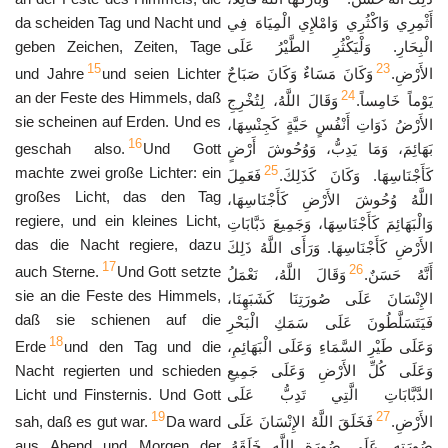
da scheiden Tag und Nacht und
أَثْمِرِي وَاكْثُرِي وَامْلإِي الْمِيَاهَ فِي
geben Zeichen, Zeiten, Tage
الْبِحَارِ. وَلْيَكْثُرِ الطَّيْرُ عَلَى
15
23
und Jahre
und seien Lichter
وَكَانَ مَسَاءٌ وَكَانَ صَبَاحٌ
الأَرْضِ.
24
an der Feste des Himmels, daß
يَوْماً خَامِساً.
وَقَالَ اللَّهُ، لِتُخْرِجِ
sie scheinen auf Erden. Und es
الأَرْضُ ذَوَاتِ أَنْفُسٍ حَيَّةٍ كَجِنْسِهَا،
16
geschah also.
Und Gott
بَهَائِمَ، وَمَا يَدِبُّ، وَوُحُوشَ أَرْضٍ
25
machte zwei große Lichter: ein
كَأَجْنَاسِهَا. وَكَانَ كَذَلِكَ.
فَعَمِلَ
großes Licht, das den Tag
اللَّهُ وُحُوشَ الأَرْضِ كَأَجْنَاسِهَا،
regiere, und ein kleines Licht,
وَالْبَهَائِمَ كَأَجْنَاسِهَا، وَجَمِيعَ دَبَّابَاتِ
das die Nacht regiere, dazu
الأَرْضِ كَأَجْنَاسِهَا. وَرَأَى اللَّهُ ذَلِكَ
17
26
auch Sterne.
Und Gott setzte
أَنَّهُ حَسَنٌ.
وَقَالَ اللَّهُ، نَعْمَلُ
sie an die Feste des Himmels,
الإِنْسَانَ عَلَى صُورَتِنَا كَشَبَهِنَا،
daß sie schienen auf die
فَيَتَسَلَّطُونَ عَلَى سَمَكِ الْبَحْرِ
18
Erde
und den Tag und die
وَعَلَى طَيْرِ السَّمَاءِ وَعَلَى الْبَهَائِمِ،
Nacht regierten und schieden
وَعَلَى كُلِّ الأَرْضِ وَعَلَى جَمِيعِ
Licht und Finsternis. Und Gott
الدَّبَّابَاتِ الَّتِي تَدِبُّ عَلَى
19
27
sah, daß es gut war.
Da ward
فَخَلَقَ اللَّهُ الإِنْسَانَ عَلَى
الأَرْضِ.
aus Abend und Morgen der
صُورَتِهِ. عَلَى صُورَةِ اللَّهِ خَلَقَهُ.