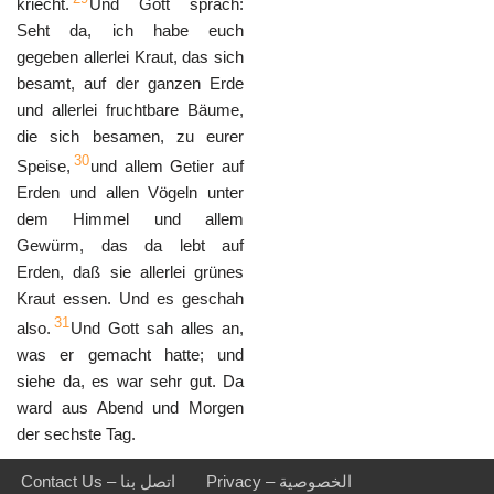
kriecht.
Und Gott sprach:
Seht da, ich habe euch
gegeben allerlei Kraut, das sich
besamt, auf der ganzen Erde
und allerlei fruchtbare Bäume,
die sich besamen, zu eurer
30
Speise,
und allem Getier auf
Erden und allen Vögeln unter
dem Himmel und allem
Gewürm, das da lebt auf
Erden, daß sie allerlei grünes
Kraut essen. Und es geschah
31
also.
Und Gott sah alles an,
was er gemacht hatte; und
siehe da, es war sehr gut. Da
ward aus Abend und Morgen
der sechste Tag.
Privacy – الخصوصية
Contact Us – اتصل بنا