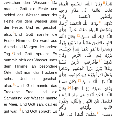
7
zwischen den Wassern.
Da
9
ثَانِياً.
وَقَالَ اللَّهُ، لِتَجْتَمِعِ الْمِيَاهُ
machte Gott die Feste und
تَحْتَ السَّمَاءِ إِلَى مَكَانٍ وَاحِدٍ،
schied das Wasser unter der
وَلْتَظْهَرِ الْيَابِسَةُ. وَكَانَ
Feste von dem Wasser über
10
كَذَلِكَ.
وَدَعَا اللَّهُ الْيَابِسَةَ أَرْضاً،
der Feste. Und es geschah
وَمُجْتَمَعَ الْمِيَاهِ دَعَاهُ بِحَاراً. وَرَأَى
8
also.
Und Gott nannte die
11
اللَّهُ ذَلِكَ أَنَّهُ حَسَنٌ.
وَقَالَ اللَّهُ،
Feste Himmel. Da ward aus
لِتُنْبِتِ الأَرْضُ عُشْباً وَبَقْلاً يُبْزِرُ بِزْراً،
Abend und Morgen der andere
وَشَجَراً ذَا ثَمَرٍ يَعْمَلُ ثَمَراً كَجِنْسِهِ،
9
Tag.
Und Gott sprach: Es
بِزْرُهُ فِيهِ عَلَى الأَرْضِ. وَكَانَ
sammle sich das Wasser unter
12
كَذَلِكَ.
فَأَخْرَجَتِ الأَرْضُ عُشْباً
dem Himmel an besondere
وَبَقْلاً يُبْزِرُ بِزْراً كَجِنْسِهِ وَشَجَراً
Örter, daß man das Trockene
يَعْمَلُ ثَمَراً بِزْرُهُ فِيهِ كَجِنْسِهِ. وَرَأَى
sehe. Und es geschah
13
اللَّهُ ذَلِكَ أَنَّهُ حَسَنٌ.
وَكَانَ مَسَاءٌ
10
also.
Und Gott nannte das
14
وَكَانَ صَبَاحٌ يَوْماً ثَالِثاً.
وَقَالَ
Trockene Erde, und die
اللَّهُ، لِتَكُنْ أَنْوَارٌ فِي جَلَدِ السَّمَاءِ
Sammlung der Wasser nannte
لِتَفْصِلَ بَيْنَ النَّهَارِ وَاللَّيْلِ، وَتَكُونَ
er Meer. Und Gott sah, daß es
لآيَاتٍ وَأَوْقَاتٍ وَأَيَّامٍ
11
gut war.
Und Gott sprach: Es
15
وَسِنِينٍ.
وَتَكُونَ أَنْوَاراً فِي جَلَدِ