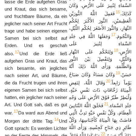
lasse die Erde aufgehen Gras
السَّمَاءِ لِتُنِيرَ عَلَى الأَرْضِ. وَكَانَ
und Kraut, das sich besame,
16
كَذَلِكَ.
فَعَمِلَ اللَّهُ النُّورَيْنِ
und fruchtbare Bäume, da ein
الْعَظِيمَيْنِ، النُّورَ الأَكْبَرَ لِحُكْمِ
jeglicher nach seiner Art Frucht
النَّهَارِ، وَالنُّورَ الأَصْغَرَ لِحُكْمِ اللَّيْلِ،
trage und habe seinen eigenen
17
وَالنُّجُومَ.
وَجَعَلَهَا اللَّهُ فِي جَلَدِ
Samen bei sich selbst auf
السَّمَاءِ لِتُنِيرَ عَلَى
Erden. Und es geschah
18
الأَرْضِ،
وَلِتَحْكُمَ عَلَى النَّهَارِ
12
also.
Und die Erde ließ
وَاللَّيْلِ، وَلِتَفْصِلَ بَيْنَ النُّورِ
aufgehen Gras und Kraut, das
وَالظُّلْمَةِ. وَرَأَى اللَّهُ ذَلِكَ أَنَّهُ
sich besamte, ein jegliches
19
حَسَنٌ.
وَكَانَ مَسَاءٌ وَكَانَ صَبَاحٌ
nach seiner Art, und Bäume,
20
die da Frucht trugen und ihren
وَقَالَ اللَّهُ، لِتَفِضِ
يَوْماً رَابِعاً.
eigenen Samen bei sich selbst
الْمِيَاهُ زَحَّافَاتٍ ذَاتَ نَفْسٍ حَيَّةٍ،
hatten, ein jeglicher nach seiner
وَلْيَطِرْ طَيْرٌ فَوْقَ الأَرْضِ عَلَى وَجْهِ
21
Art. Und Gott sah, daß es gut
جَلَدِ السَّمَاءِ.
فَخَلَقَ اللَّهُ التَّنَانِينَ
13
war.
Da ward aus Abend und
الْعِظَامَ، وَكُلَّ نَفْسٍ حَيَّةٍ تَدِبُّ الَّتِي
14
فَاضَتْ بِهَا الْمِيَاهُ كَأَجْنَاسِهَا، وَكُلَّ
Morgen der dritte Tag.
Und
طَائِرٍ ذِي جَنَاحٍ كَجِنْسِهِ. وَرَأَى اللَّهُ
Gott sprach: Es werden Lichter
22
an der Feste des Himmels, die
وَبَارَكَهَا اللَّهُ قَائِلاً،
ذَلِكَ أَنَّهُ حَسَنٌ.