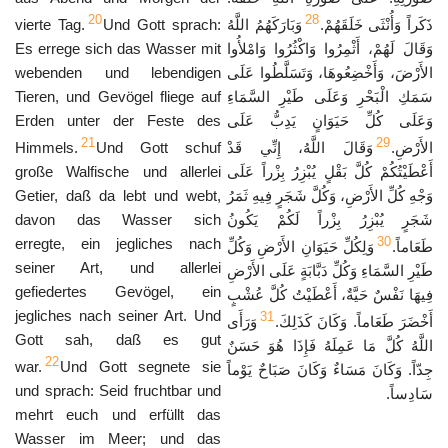
20
28
vierte Tag.
Und Gott sprach:
وَبَارَكَهُمُ اللَّهُ
ذَكَراً وَأُنْثَى خَلَقَهُمْ.
Es errege sich das Wasser mit
وَقَالَ لَهُمْ، أَثْمِرُوا وَاكْثُرُوا وَامْلأُوا
webenden und lebendigen
الأَرْضَ، وَأَخْضِعُوهَا، وَتَسَلَّطُوا عَلَى
Tieren, und Gevögel fliege auf
سَمَكِ الْبَحْرِ وَعَلَى طَيْرِ السَّمَاءِ
Erden unter der Feste des
وَعَلَى كُلِّ حَيَوَانٍ يَدِبُّ عَلَى
21
29
Himmels.
Und Gott schuf
وَقَالَ اللَّهُ، إِنِّي قَدْ
الأَرْضِ.
große Walfische und allerlei
أَعْطَيْتُكُمْ كُلَّ بَقْلٍ يُبْزِرُ بِزْراً عَلَى
Getier, daß da lebt und webt,
وَجْهِ كُلِّ الأَرْضِ، وَكُلَّ شَجَرٍ فِيهِ ثَمَرُ
davon das Wasser sich
شَجَرٍ يُبْزِرُ بِزْراً لَكُمْ يَكُونُ
30
erregte, ein jegliches nach
طَعَاماً.
وَلِكُلِّ حَيَوَانِ الأَرْضِ وَكُلِّ
seiner Art, und allerlei
طَيْرِ السَّمَاءِ وَكُلِّ دَبَّابَةٍ عَلَى الأَرْضِ
gefiedertes Gevögel, ein
فِيهَا نَفْسٌ حَيَّةٌ، أَعْطَيْتُ كُلَّ عُشْبٍ
jegliches nach seiner Art. Und
31
أَخْضَرَ طَعَاماً. وَكَانَ كَذَلِكَ.
وَرَأَى
Gott sah, daß es gut
اللَّهُ كُلَّ مَا عَمِلَهُ فَإِذَا هُوَ حَسَنٌ
22
war.
Und Gott segnete sie
جِدّاً. وَكَانَ مَسَاءٌ وَكَانَ صَبَاحٌ يَوْماً
und sprach: Seid fruchtbar und
سَادِساً.
mehrt euch und erfüllt das
Wasser im Meer; und das