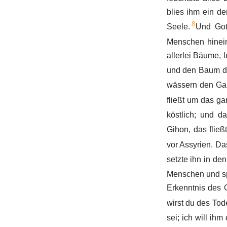
blies ihm ein d
8
Seele.
Und Got
Menschen hinein
allerlei Bäume,
und den Baum de
wässern den Gart
fließt um das ga
köstlich; und d
Gihon, das flie
vor Assyrien. Da
setzte ihn in de
Menschen und spr
Erkenntnis des 
wirst du des Tod
sei; ich will ihm