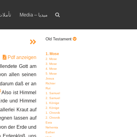
Media – ميديا
votion – تأملات
Old Testament
1. Mose
Pdf anzeigen
2. Mose
3. Mose
llendete Gott am
4. Mose
5. Mose
von allen seinen
Josua
 darum daß er an
Richter
Rut
4
Also ist Himmel
1. Samuel
2. Samuel
 Erde und Himmel
1. Könige
2. Könige
lerlei Kraut auf
1. Chronik
egnen lassen auf
2. Chronik
Esra
von der Erde und
Nehemia
Esther
 Erdenkloß, uns