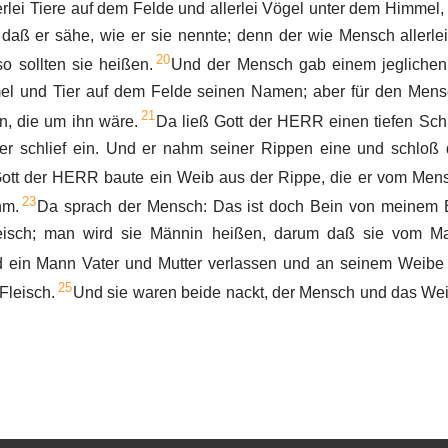
erlei Tiere auf dem Felde und allerlei Vögel unter dem Himmel, 
aß er sähe, wie er sie nennte; denn der wie Mensch allerlei
20
o sollten sie heißen.
Und der Mensch gab einem jeglichen
el und Tier auf dem Felde seinen Namen; aber für den Mens
21
n, die um ihn wäre.
Da ließ Gott der HERR einen tiefen Schl
r schlief ein. Und er nahm seiner Rippen eine und schloß d
ott der HERR baute ein Weib aus der Rippe, die er vom Men
23
hm.
Da sprach der Mensch: Das ist doch Bein von meinem 
eisch; man wird sie Männin heißen, darum daß sie vom 
 ein Mann Vater und Mutter verlassen und an seinem Weibe
25
Fleisch.
Und sie waren beide nackt, der Mensch und das We