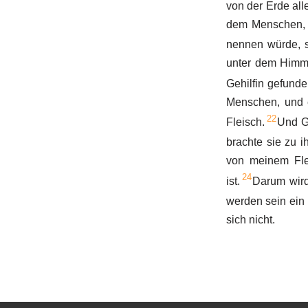
von der Erde all
dem Menschen, d
nennen würde, s
unter dem Himm
Gehilfin gefunde
Menschen, und e
22
Fleisch.
Und G
brachte sie zu i
von meinem Fl
24
ist.
Darum wird
werden sein ein 
sich nicht.