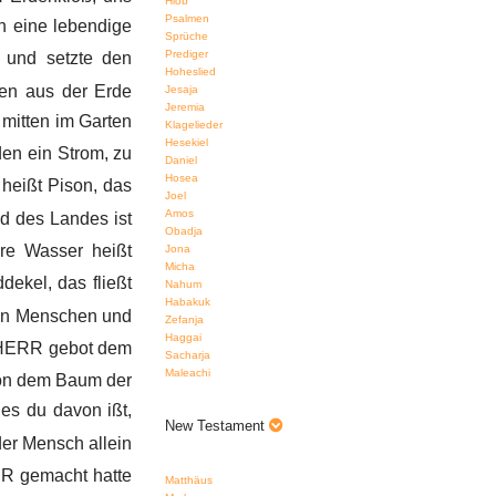
Hiob
Psalmen
h eine lebendige
Sprüche
Prediger
 und setzte den
Hoheslied
en aus der Erde
Jesaja
Jeremia
mitten im Garten
Klagelieder
Hesekiel
en ein Strom, zu
Daniel
Hosea
 heißt Pison, das
Joel
Amos
d des Landes ist
Obadja
re Wasser heißt
Jona
Micha
dekel, das fließt
Nahum
Habakuk
en Menschen und
Zefanja
Haggai
 HERR gebot dem
Sacharja
Maleachi
on dem Baum der
es du davon ißt,
New Testament
der Mensch allein
RR gemacht hatte
Matthäus