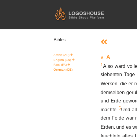
Skip
to
content
Bibles
Arabic (AR)
English (EN)
1
Farsi (FA)
Also ward voll
German (DE)
siebenten Tage 
Werken, die er 
demselben geruh
und Erde geword
5
machte.
Und all
dem Felde war n
Erden, und es w
feuchtete alles 