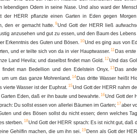
en lebendigen Odem in seine Nase. Und also ward der Mensc
t der HERR pflanzte einen Garten in Eden gegen Morgen
9
, den er gemacht hatte.
Und Gott der HERR ließ aufwachs
 lustig anzusehen und gut zu essen, und den Baum des Lebens 
10
r Erkenntnis des Guten und Bösen.
Und es ging aus von Ed
11
en, und er teilte sich von da in vier Hauptwasser.
Das erste
12
nze Land Hevila; und daselbst findet man Gold.
Und das Gol
13
a findet man Bedellion und den Edelstein Onyx.
Das ande
14
ßt um um das ganze Mohrenland.
Das dritte Wasser heißt Hid
15
s vierte Wasser ist der Euphrat.
Und Gott der HERR nahm d
16
n Garten Eden, daß er ihn baute und bewahrte.
Und Gott der
17
ach: Du sollst essen von allerlei Bäumen im Garten;
aber v
Guten und des Bösen sollst du nicht essen; denn welches Tag
18
es sterben.
Und Gott der HERR sprach: Es ist nicht gut, daß 
19
 eine Gehilfin machen, die um ihn sei.
Denn als Gott der HE