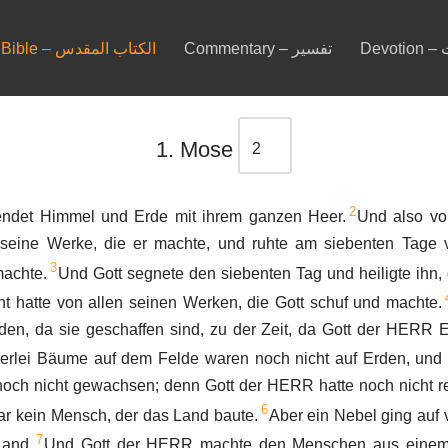
De
Commentary – تفسير
Bible – الكتاب المقدس
1. Mose
2
endet Himmel und Erde mit ihrem ganzen Heer.
Und also vo
seine Werke, die er machte, und ruhte am siebenten Tage 
3
machte.
Und Gott segnete den siebenten Tag und heiligte ihn,
t hatte von allen seinen Werken, die Gott schuf und machte.
en, da sie geschaffen sind, zu der Zeit, da Gott der HERR
erlei Bäume auf dem Felde waren noch nicht auf Erden, und al
och nicht gewachsen; denn Gott der HERR hatte noch nicht r
6
ar kein Mensch, der das Land baute.
Aber ein Nebel ging auf 
7
Land.
Und Gott der HERR machte den Menschen aus einem