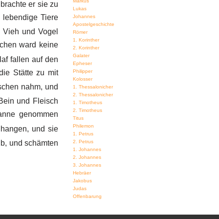
Markus
brachte er sie zu
Lukas
 lebendige Tiere
Johannes
Apostelgeschichte
 Vieh und Vogel
Römer
1. Korinther
chen ward keine
2. Korinther
Galater
af fallen auf den
Epheser
ie Stätte zu mit
Philipper
Kolosser
schen nahm, und
1. Thessalonicher
2. Thessalonicher
Bein und Fleisch
1. Timotheus
2. Timotheus
Manne genommen
Titus
Philemon
 hangen, und sie
1. Petrus
ib, und schämten
2. Petrus
1. Johannes
2. Johannes
3. Johannes
Hebräer
Jakobus
Judas
Offenbarung