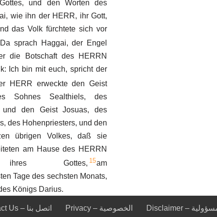
Gottes, und den Worten des
i, wie ihn der HERR, ihr Gott,
nd das Volk fürchtete sich vor
Da sprach Haggai, der Engel
r die Botschaft des HERRN
k: Ich bin mit euch, spricht der
er HERR erweckte den Geist
es Sohnes Sealthiels, des
, und den Geist Josuas, des
, des Hohenpriesters, und den
en übrigen Volkes, daß sie
eiteten am Hause des HERRN
15
 ihres Gottes,
am
ten Tage des sechsten Monats,
des Königs Darius.
Disclaimer – ة
Privacy – الخصوصية
Contact Us – اتصل بنا