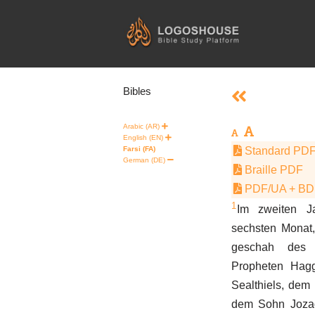
Skip
to
content
Bibles
Arabic (AR)
English (EN)
Farsi (FA)
Standard PD
German (DE)
Braille PDF
PDF/UA + B
1
Im zweiten J
sechsten Monat
geschah des
Propheten Hag
Sealthiels, dem
dem Sohn Jozad