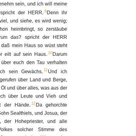
enehm sein, und ich will meine
9
 spricht der HERR.
Denn ihr
viel, und siehe, es wird wenig;
hon heimbringt, so zerstäube
arum das? spricht der HERR
 daß mein Haus so wüst steht
10
r eilt auf sein Haus.
Darum
 über euch den Tau verhalten
11
ich sein Gewächs.
Und ich
gerufen über Land und Berge,
 Öl und über alles, was aus der
ch über Leute und Vieh und
12
it der Hände.
Da gehorchte
ohn Sealthiels, und Josua, der
 der Hohepriester, und alle
Volkes solcher Stimme des