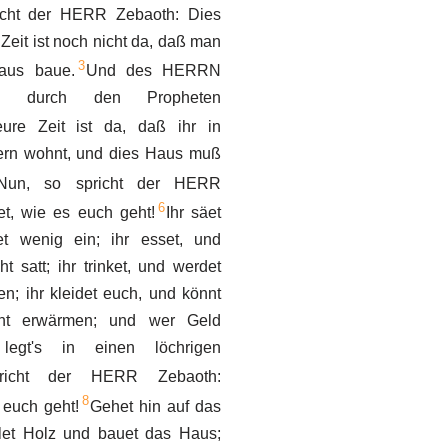
icht der HERR Zebaoth: Dies
 Zeit ist noch nicht da, daß man
3
us baue.
Und des HERRN
h durch den Propheten
ure Zeit ist da, daß ihr in
ern wohnt, und dies Haus muß
Nun, so spricht der HERR
6
t, wie es euch geht!
Ihr säet
et wenig ein; ihr esset, und
t satt; ihr trinket, und werdet
en; ihr kleidet euch, und könnt
ht erwärmen; und wer Geld
 legt's in einen löchrigen
richt der HERR Zebaoth:
8
 euch geht!
Gehet hin auf das
let Holz und bauet das Haus;