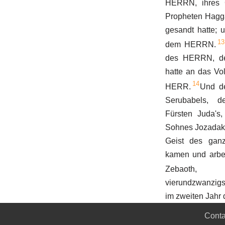
HERRN, ihres 
Propheten Hagga
gesandt hatte; u
13
dem HERRN.
des HERRN, de
hatte an das Vol
14
HERR.
Und d
Serubabels, d
Fürsten Juda's
Sohnes Jozadaks
Geist des ganz
kamen und arb
Zebaoth,
vierundzwanzigs
im zweiten Jahr 