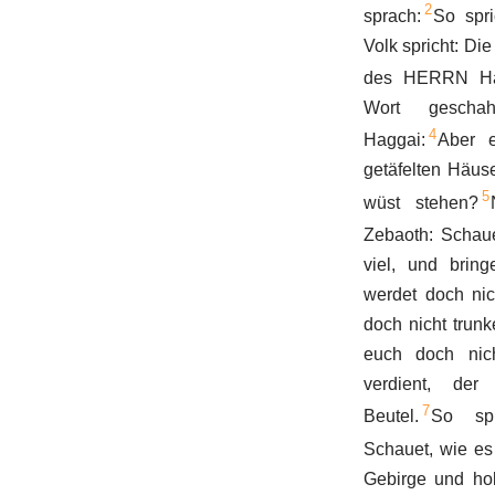
2
sprach:
So spr
Volk spricht: Die
des HERRN Ha
Wort gescha
4
Haggai:
Aber e
getäfelten Häus
5
wüst stehen?
Zebaoth: Schaue
viel, und bring
werdet doch nich
doch nicht trunk
euch doch nic
verdient, der
7
Beutel.
So sp
Schauet, wie es
Gebirge und ho