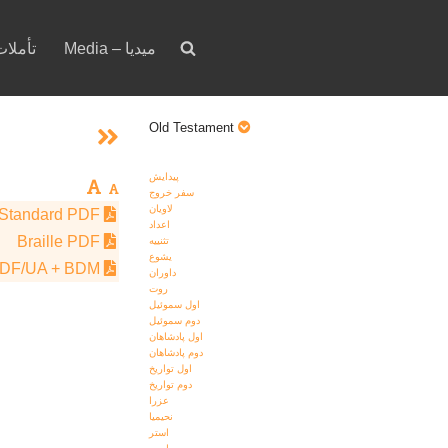
Media – ميديا
votion – تأملات
Old Testament
پيدايش
سفر خروج
لاويان
Standard PDF
اعداد
Braille PDF
تثنييه
يشوع
PDF/UA + BDM
داوران
روت
اول سموئيل
دوم سموئيل
اول پادشاهان
دوم پادشاهان
اول تواريخ
دوم تواريخ
عزرا
نحيميا
استر