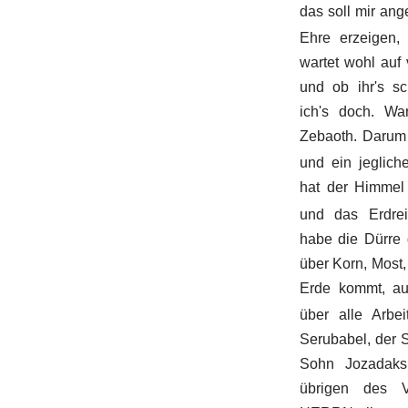
das soll mir ang
Ehre erzeigen,
wartet wohl auf 
und ob ihr's sc
ich's doch. W
Zebaoth. Darum
und ein jegliche
hat der Himmel
und das Erdre
habe die Dürre 
über Korn, Most,
Erde kommt, au
über alle Arbe
Serubabel, der S
Sohn Jozadaks,
übrigen des 