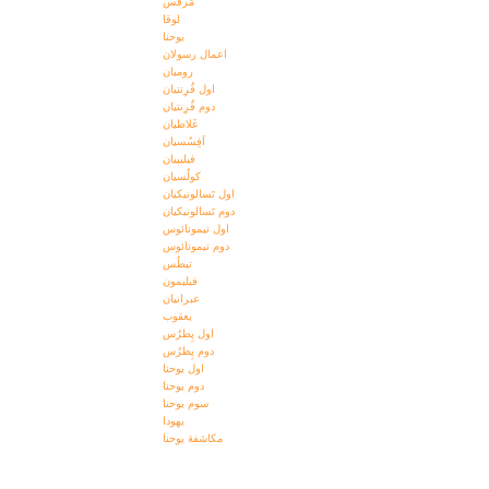
مَرقُس
لوقا
یوحنا
اعمال رسولان
رومیان
اول قُرِنتیان
دوم قُرِنتیان
غَلاطیان
اَفِسُسیان
فیلیپیان
کولُسیان
اول تَسالونیکیان
دوم تَسالونیکیان
اول تیموتائوس
دوم تیموتائوس
تیطُس
فیلیمون
عبرانیان
یعقوب
اول پِطرُس
دوم پِطرُس
اول یوحنا
دوم یوحنا
سوم یوحنا
یهودا
مکاشفۀ يوحنا