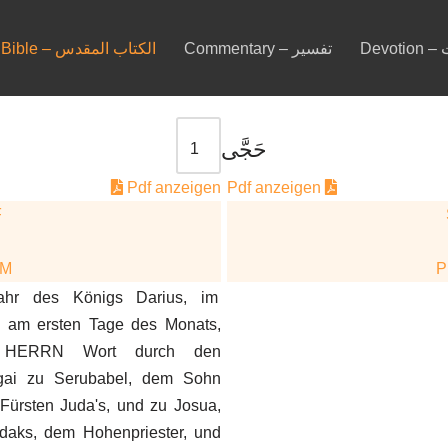
De
Commentary – تفسير
Bible – الكتاب المقدس
حَجَّی
Pdf anzeigen
Pdf anzeigen
F
DM
ahr des Königs Darius, im
, am ersten Tage des Monats,
 HERRN Wort durch den
gai zu Serubabel, dem Sohn
 Fürsten Juda's, und zu Josua,
aks, dem Hohenpriester, und