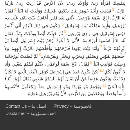
لِنَفْسِكَ امْرَأَةَ زِنىً وَأَوْلاَدَ زِنىً، لأَنَّ الأَرْضَ قَدْ زَنَتْ زِنىً تَارِكَةً
4
3
الرَّبَّ..
فَذَهَبَ وَأَخَذَ جُومَرَ بِنْتَ دِبْلاَيِمَ، فَحَبِلَتْ وَوَلَدَتْ لَهُ ابْناً.
فَقَالَ
لَهُ الرَّبُّ، ادْعُ اسْمَهُ يَزْرَعِيلَ، لأَنَّنِي بَعْدَ قَلِيلٍ أُعَاقِبُ بَيْتَ يَاهُو عَلَى دَمِ
5
يَزْرَعِيلَ، وَأُبِيدُ مَمْلَكَةَ بَيْتِ إِسْرَائِيلَ.
وَيَكُونُ فِي ذَلِكَ الْيَوْمِ أَنِّي أَكْسِرُ
6
قَوْسَ إِسْرَائِيلَ فِي وَادِي يَزْرَعِيلَ.
ثُمَّ حَبِلَتْ أَيْضاً وَوَلَدَتْ بِنْتاً، فَقَالَ
لَهُ، ادْعُ اسْمَهَا لُورُحَامَةَ، لأَنِّي لاَ أَعُودُ أَرْحَمُ بَيْتَ إِسْرَائِيلَ أَيْضاً بَلْ
7
أَنْزِعُهُمْ نَزْعاً.
وَأَمَّا بَيْتُ يَهُوذَا فَأَرْحَمُهُمْ وَأُخَلِّصُهُمْ بِالرَّبِّ إِلَهِهِمْ وَلاَ
8
أُخَلِّصُهُمْ بِقَوْسٍ وَبِسَيْفٍ وَبِحَرْبٍ وَبِخَيْلٍ وَبِفُرْسَانٍ.
ثُمَّ فَطَمَتْ لُورُحَامَةَ
9
وَحَبِلَتْ فَوَلَدَتِ ابْناً.
فَقَالَ، ادْعُ اسْمَهُ لُوعَمِّي، لأَنَّكُمْ لَسْتُمْ شَعْبِي وَأَنَا
10
لاَ أَكُونُ لَكُمْ.
لَكِنْ يَكُونُ عَدَدُ بَنِي إِسْرَائِيلَ كَرَمْلِ الْبَحْرِ الَّذِي لاَ يُكَالُ
وَلاَ يُعَدُّ، وَيَكُونُ عِوَضاً عَنْ أَنْ يُقَالَ لَهُمْ، لَسْتُمْ شَعْبِي يُقَالُ لَهُمْ، أَبْنَاءُ
11
اللَّهِ الْحَيِّ.
وَيُجْمَعُ بَنُو يَهُوذَا وَبَنُو إِسْرَائِيلَ مَعاً وَيَجْعَلُونَ لأَنْفُسِهِمْ
رَأْساً وَاحِداً، وَيَصْعَدُونَ مِنَ الأَرْضِ، لأَنَّ يَوْمَ يَزْرَعِيلَ عَظِيمٌ.
Privacy – الخصوصية
Contact Us – اتصل بنا
Disclaimer – اخلاء مسؤولية