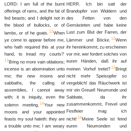
LORD: I am full of the burnt
HERR. Ich bin satt der
offerings of rams, and the fat of
Brandopfer von Widdern und
fed beasts; and I delight not in
des Fetten von den
the blood of bullocks, or of
Gemästeten und habe keine
12
Lust zum Blut der Farren, der
lambs, or of he goats.
When
12
ye come to appear before me,
Lämmer und Böcke.
Wenn
who hath required this at your
ihr hereinkommt, zu erscheinen
hand, to tread my courts?
vor mir, wer fordert solches von
13
euren Händen, daß ihr auf
Bring no more vain oblations;
13
incense is an abomination unto
meinen Vorhof tretet?
Bringt
me; the new moons and
nicht mehr Speisopfer so
sabbaths, the calling of
vergeblich! das Räuchwerk ist
assemblies, I cannot away
mir ein Greuel! Neumonde und
with; it is iniquity, even the
Sabbate, da ihr
14
zusammenkommt, Frevel und
solemn meeting.
Your new
Festfeier mag ich
moons and your appointed
14
feasts my soul hateth: they are
nicht!
Meine Seele ist feind
a trouble unto me; I am weary
euren Neumonden und