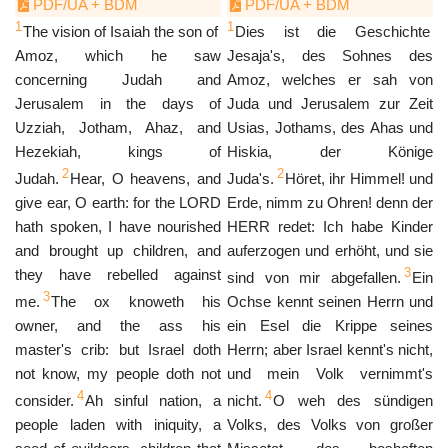
PDF/UA + BDM
PDF/UA + BDM
1
1
The vision of Isaiah the son of
Dies ist die Geschichte
Amoz, which he saw
Jesaja's, des Sohnes des
concerning Judah and
Amoz, welches er sah von
Jerusalem in the days of
Juda und Jerusalem zur Zeit
Uzziah, Jotham, Ahaz, and
Usias, Jothams, des Ahas und
Hezekiah, kings of
Hiskia, der Könige
2
2
Judah.
Hear, O heavens, and
Juda's.
Höret, ihr Himmel! und
give ear, O earth: for the LORD
Erde, nimm zu Ohren! denn der
hath spoken, I have nourished
HERR redet: Ich habe Kinder
and brought up children, and
auferzogen und erhöht, und sie
3
they have rebelled against
sind von mir abgefallen.
Ein
3
me.
The ox knoweth his
Ochse kennt seinen Herrn und
owner, and the ass his
ein Esel die Krippe seines
master's crib: but Israel doth
Herrn; aber Israel kennt's nicht,
not know, my people doth not
und mein Volk vernimmt's
4
4
consider.
Ah sinful nation, a
nicht.
O weh des sündigen
people laden with iniquity, a
Volks, des Volks von großer