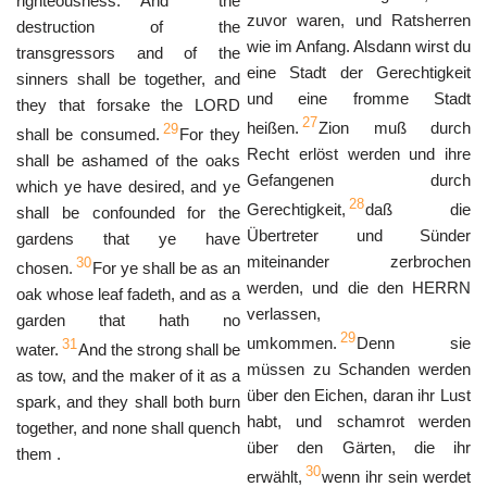
righteousness.
And the
zuvor waren, und Ratsherren
destruction of the
wie im Anfang. Alsdann wirst du
transgressors and of the
eine Stadt der Gerechtigkeit
sinners shall be together, and
und eine fromme Stadt
they that forsake the LORD
27
heißen.
Zion muß durch
29
shall be consumed.
For they
Recht erlöst werden und ihre
shall be ashamed of the oaks
Gefangenen durch
which ye have desired, and ye
28
Gerechtigkeit,
daß die
shall be confounded for the
Übertreter und Sünder
gardens that ye have
miteinander zerbrochen
30
chosen.
For ye shall be as an
werden, und die den HERRN
oak whose leaf fadeth, and as a
verlassen,
garden that hath no
29
umkommen.
Denn sie
31
water.
And the strong shall be
müssen zu Schanden werden
as tow, and the maker of it as a
über den Eichen, daran ihr Lust
spark, and they shall both burn
habt, und schamrot werden
together, and none shall quench
über den Gärten, die ihr
them .
30
erwählt,
wenn ihr sein werdet