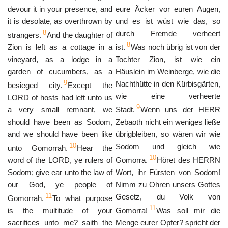
devour it in your presence, and
eure Äcker vor euren Augen,
it is desolate, as overthrown by
und es ist wüst wie das, so
8
durch Fremde verheert
strangers.
And the daughter of
8
Zion is left as a cottage in a
ist.
Was noch übrig ist von der
vineyard, as a lodge in a
Tochter Zion, ist wie ein
garden of cucumbers, as a
Häuslein im Weinberge, wie die
9
Nachthütte in den Kürbisgärten,
besieged city.
Except the
wie eine verheerte
LORD of hosts had left unto us
9
a very small remnant, we
Stadt.
Wenn uns der HERR
should have been as Sodom,
Zebaoth nicht ein weniges ließe
and we should have been like
übrigbleiben, so wären wir wie
10
Sodom und gleich wie
unto Gomorrah.
Hear the
10
word of the LORD, ye rulers of
Gomorra.
Höret des HERRN
Sodom; give ear unto the law of
Wort, ihr Fürsten von Sodom!
our God, ye people of
Nimm zu Ohren unsers Gottes
11
Gesetz, du Volk von
Gomorrah.
To what purpose
11
is the multitude of your
Gomorra!
Was soll mir die
sacrifices unto me? saith the
Menge eurer Opfer? spricht der