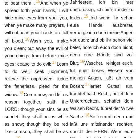
15
Jahrfesten; ich bin ihrer
to bear them .
And when ye
überdrüssig, ich bin's müde zu
spread forth your hands, I will
15
hide mine eyes from you: yea,
leiden.
Und wenn ihr schon
when ye make many prayers, I
eure Hände ausbreitet,
will not hear: your hands are full
verberge ich doch meine Augen
16
vor euch; und ob ihr schon viel
of blood.
Wash you, make
betet, höre ich euch doch nicht;
you clean; put away the evil of
denn eure Hände sind voll
your doings from before mine
16
17
Blut.
Waschet, reiniget euch,
eyes; cease to do evil;
Learn
tut euer böses Wesen von
to do well; seek judgment,
meinen Augen, laßt ab vom
relieve the oppressed, judge
17
the fatherless, plead for the
Bösen;
lernet Gutes tun,
18
trachtet nach Recht, helfet dem
widow.
Come now, and let us
Unterdrückten, schaffet dem
reason together, saith the
Waisen Recht, führet der Witwe
LORD: though your sins be as
18
scarlet, they shall be as white
Sache.
So kommt denn und
as snow; though they be red
laßt uns miteinander rechten,
like crimson, they shall be as
spricht der HERR. Wenn eure