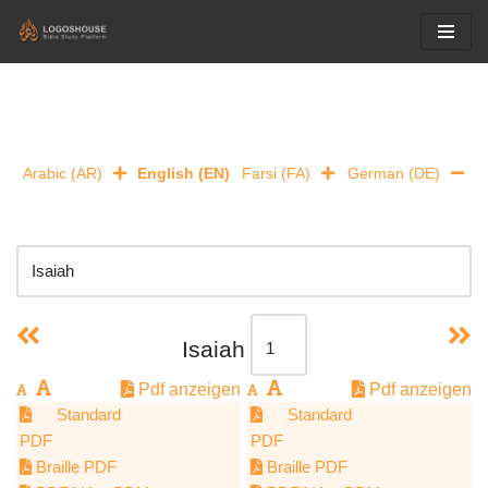
Skip
to
content
Arabic (AR)
English (EN)
Farsi (FA)
German (DE)
Isaiah
Pdf anzeigen
Pdf anzeigen
Standard
Standard
PDF
PDF
Braille PDF
Braille PDF