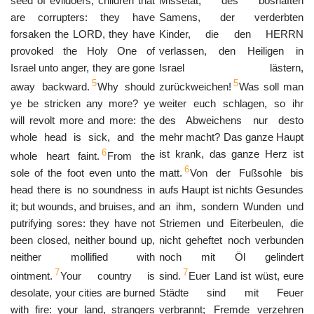
seed of evildoers, children that
Missetat, des boshaften
are corrupters: they have
Samens, der verderbten
forsaken the LORD, they have
Kinder, die den HERRN
provoked the Holy One of
verlassen, den Heiligen in
Israel unto anger, they are gone
Israel lästern,
5
5
away backward.
Why should
zurückweichen!
Was soll man
ye be stricken any more? ye
weiter euch schlagen, so ihr
will revolt more and more: the
des Abweichens nur desto
whole head is sick, and the
mehr macht? Das ganze Haupt
6
ist krank, das ganze Herz ist
whole heart faint.
From the
6
sole of the foot even unto the
matt.
Von der Fußsohle bis
head there is no soundness in
aufs Haupt ist nichts Gesundes
it; but wounds, and bruises, and
an ihm, sondern Wunden und
putrifying sores: they have not
Striemen und Eiterbeulen, die
been closed, neither bound up,
nicht geheftet noch verbunden
neither mollified with
noch mit Öl gelindert
7
7
ointment.
Your country is
sind.
Euer Land ist wüst, eure
desolate, your cities are burned
Städte sind mit Feuer
with fire: your land, strangers
verbrannt; Fremde verzehren