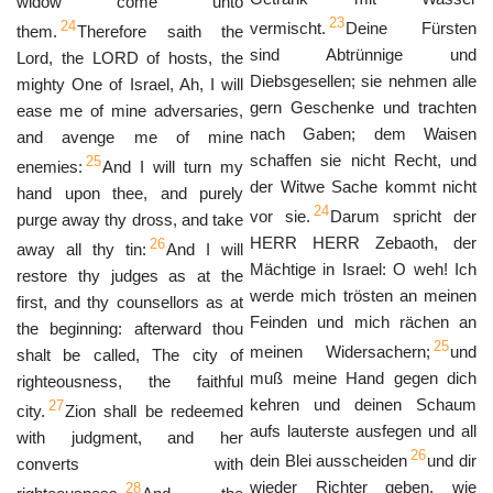
widow come unto
23
24
vermischt.
Deine Fürsten
them.
Therefore saith the
sind Abtrünnige und
Lord, the LORD of hosts, the
Diebsgesellen; sie nehmen alle
mighty One of Israel, Ah, I will
gern Geschenke und trachten
ease me of mine adversaries,
nach Gaben; dem Waisen
and avenge me of mine
schaffen sie nicht Recht, und
25
enemies:
And I will turn my
der Witwe Sache kommt nicht
hand upon thee, and purely
24
vor sie.
Darum spricht der
purge away thy dross, and take
HERR HERR Zebaoth, der
26
away all thy tin:
And I will
Mächtige in Israel: O weh! Ich
restore thy judges as at the
werde mich trösten an meinen
first, and thy counsellors as at
Feinden und mich rächen an
the beginning: afterward thou
25
meinen Widersachern;
und
shalt be called, The city of
muß meine Hand gegen dich
righteousness, the faithful
kehren und deinen Schaum
27
city.
Zion shall be redeemed
aufs lauterste ausfegen und all
with judgment, and her
26
dein Blei ausscheiden
und dir
converts with
wieder Richter geben, wie
28