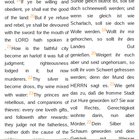
19
Sünde gleich blutrot ist, soll sie
wool.
If ye be willing and
doch schneeweiß werden; und
obedient, ye shall eat the good
wenn sie gleich ist wie
20
of the land:
But if ye refuse
Scharlach, soll sie doch wie
and rebel, ye shall be devoured
19
Wolle werden.
Wollt ihr mir
with the sword: for the mouth of
gehorchen, so sollt ihr des
the LORD hath spoken it
Landes Gut
21
.
How is the faithful city
20
genießen.
Weigert ihr euch
become an harlot! it was full of
aber und seid ungehorsam, so
judgment; righteousness
sollt ihr vom Schwert gefressen
lodged in it; but now
werden; denn der Mund des
22
murderers.
Thy silver is
21
HERRN sagt es.
Wie geht
become dross, thy wine mixed
das zu, daß die fromme Stadt
23
with water:
Thy princes are
zur Hure geworden ist? Sie war
rebellious, and companions of
voll Rechts, Gerechtigkeit
thieves: every one loveth gifts,
wohnte darin, nun aber
and followeth after rewards:
22
Mörder.
Dein Silber ist
they judge not the fatherless,
Schaum geworden und dein
neither doth the cause of the
Getränk mit Wasser