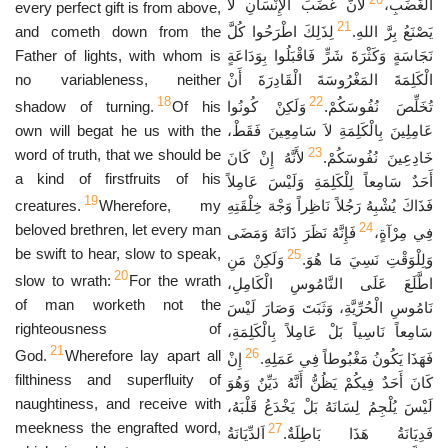
الْغَضَبِ،
لأَنَّ غَضَبَ الإِنْسَانِ لاَ
every perfect gift is from above,
21
and cometh down from the
لِذَلِكَ اطْرَحُوا كُلَّ
يَصْنَعُ بِرَّ اللهِ.
Father of lights, with whom is
نَجَاسَةٍ وَكَثْرَةَ شَرٍّ فَاقْبَلُوا بِوَدَاعَةٍ
no variableness, neither
الْكَلِمَةَ المَغْرُوسَةَ الْقَادِرَةَ أَنْ
18
22
shadow of turning.
Of his
وَلَكِنْ كُونُوا
تُخَلِّصَ نُفُوسَكُمْ.
own will begat he us with the
عَامِلِينَ بِالْكَلِمَةِ لاَ سَامِعِينَ فَقَطْ،
23
word of truth, that we should be
خَادِعِينَ نُفُوسَكُمْ.
لأَنَّهُ إِنْ كَانَ
a kind of firstfruits of his
أَحَدٌ سَامِعاً لِلْكَلِمَةِ وَلَيْسَ عَامِلاً
19
creatures.
Wherefore, my
فَذَاكَ يُشْبِهُ رَجُلاً نَاظِراً وَجْهَ خِلْقَتِهِ
24
beloved brethren, let every man
فِي مِرْآةٍ،
فَإِنَّهُ نَظَرَ ذَاتَهُ وَمَضَى
be swift to hear, slow to speak,
25
وَلِلْوَقْتِ نَسِيَ مَا هُوَ.
وَلَكِنْ مَنِ
20
slow to wrath:
For the wrath
اطَّلَعَ عَلَى النَّامُوسِ الْكَامِلِ،
of man worketh not the
نَامُوسِ الْحُرِّيَّةِ، وَثَبَتَ وَصَارَ لَيْسَ
righteousness of
سَامِعاً نَاسِياً بَلْ عَامِلاً بِالْكَلِمَةِ،
21
26
God.
Wherefore lay apart all
فَهَذَا يَكُونُ مَغْبُوطاً فِي عَمَلِهِ.
إِنْ
filthiness and superfluity of
كَانَ أَحَدٌ فِيكُمْ يَظُنُّ أَنَّهُ دَيِّنٌ وَهُوَ
naughtiness, and receive with
لَيْسَ يُلْجِمُ لِسَانَهُ بَلْ يَخْدَعُ قَلْبَهُ،
meekness the engrafted word,
27
فَدِيَانَةُ هَذَا بَاطِلَةٌ.
اَلدِّيَانَةُ