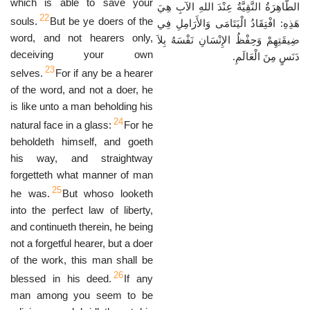
which is able to save your
الطَّاهِرَةُ النَّقِيَّةُ عِنْدَ اللهِ الآبِ هِيَ
22
souls.
But be ye doers of the
هَذِهِ: افْتِقَادُ الْيَتَامَى وَالأَرَامِلِ فِي
word, and not hearers only,
ضِيقَتِهِمْ وَحِفْظُ الإِنْسَانِ نَفْسَهُ بِلاَ
deceiving your own
دَنَسٍ مِنَ الْعَالَمِ.
23
selves.
For if any be a hearer
of the word, and not a doer, he
is like unto a man beholding his
24
natural face in a glass:
For he
beholdeth himself, and goeth
his way, and straightway
forgetteth what manner of man
25
he was.
But whoso looketh
into the perfect law of liberty,
and continueth therein, he being
not a forgetful hearer, but a doer
of the work, this man shall be
26
blessed in his deed.
If any
man among you seem to be