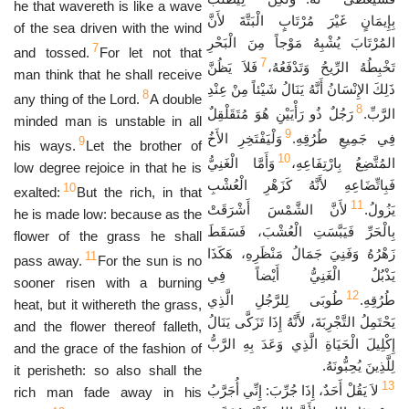
he that wavereth is like a wave
بِإِيمَانٍ غَيْرَ مُرْتَابٍ الْبَتَّةَ لأَنَّ
of the sea driven with the wind
المُرْتَابَ يُشْبِهُ مَوْجاً مِنَ الْبَحْرِ
7
and tossed.
For let not that
7
تَخْبِطُهُ الرِّيحُ وَتَدْفَعُهُ،
فَلاَ يَظُنَّ
man think that he shall receive
ذَلِكَ الإِنْسَانُ أَنَّهُ يَنَالُ شَيْئاً مِنْ عِنْدِ
8
any thing of the Lord.
A double
8
الرَّبِّ.
رَجُلٌ ذُو رَأْيَيْنِ هُوَ مُتَقَلْقِلٌ
minded man is unstable in all
9
فِي جَمِيعِ طُرُقِهِ.
وَلْيَفْتَخِرِ الأَخُ
9
his ways.
Let the brother of
10
المُتَّضِعُ بِارْتِفَاعِهِ،
وَأَمَّا الْغَنِيُّ
low degree rejoice in that he is
فَبِاتِّضَاعِهِ لأَنَّهُ كَزَهْرِ الْعُشْبِ
10
exalted:
But the rich, in that
11
يَزُولُ.
لأَنَّ الشَّمْسَ أَشْرَقَتْ
he is made low: because as the
بِالْحَرِّ فَيَبَّسَتِ الْعُشْبَ، فَسَقَطَ
flower of the grass he shall
زَهْرُهُ وَفَنِيَ جَمَالُ مَنْظَرِهِ، هَكَذَا
11
pass away.
For the sun is no
يَذْبُلُ الْغَنِيُّ أَيْضاً فِي
sooner risen with a burning
12
طُرُقِهِ.
طُوبَى لِلرَّجُلِ الَّذِي
heat, but it withereth the grass,
يَحْتَمِلُ التَّجْرِبَةَ، لأَنَّهُ إِذَا تَزَكَّى يَنَالُ
and the flower thereof falleth,
إِكْلِيلَ الْحَيَاةِ الَّذِي وَعَدَ بِهِ الرَّبُّ
and the grace of the fashion of
لِلَّذِينَ يُحِبُّونَهُ.
it perisheth: so also shall the
13
لاَ يَقُلْ أَحَدٌ، إِذَا جُرِّبَ: إِنِّي أُجَرَّبُ
rich man fade away in his