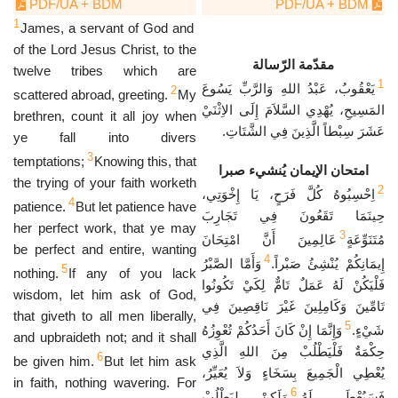
PDF/UA + BDM
PDF/UA + BDM
1
James, a servant of God and
of the Lord Jesus Christ, to the
مقدّمة الرّسالة
twelve tribes which are
1
يَعْقُوبُ، عَبْدُ اللهِ وَالرَّبِّ يَسُوعَ
2
scattered abroad, greeting.
My
المَسِيحِ، يُهْدِي السَّلاَمَ إِلَى الاِثْنَيْ
brethren, count it all joy when
عَشَرَ سِبْطاً الَّذِينَ فِي الشَّتَاتِ.
ye fall into divers
3
temptations;
Knowing this, that
امتحان الإيمان يُنشيء صبرا
the trying of your faith worketh
2
اِحْسِبُوهُ كُلَّ فَرَحٍ، يَا إِخْوَتِي،
4
patience.
But let patience have
حِينَمَا تَقَعُونَ فِي تَجَارِبَ
her perfect work, that ye may
3
مُتَنَوِّعَةٍ
عَالِمِينَ أَنَّ امْتِحَانَ
be perfect and entire, wanting
4
إِيمَانِكُمْ يُنْشِئُ صَبْراً.
وَأَمَّا الصَّبْرُ
5
nothing.
If any of you lack
فَلْيَكُنْ لَهُ عَمَلٌ تَامٌّ لِكَيْ تَكُونُوا
wisdom, let him ask of God,
تَامِّينَ وَكَامِلِينَ غَيْرَ نَاقِصِينَ فِي
that giveth to all men liberally,
5
شَيْءٍ.
وَإِنَّمَا إِنْ كَانَ أَحَدُكُمْ تُعْوِزُهُ
and upbraideth not; and it shall
حِكْمَةٌ فَلْيَطْلُبْ مِنَ اللهِ الَّذِي
6
be given him.
But let him ask
يُعْطِي الْجَمِيعَ بِسَخَاءٍ وَلاَ يُعَيِّرُ،
in faith, nothing wavering. For
6
فَسَيُعْطَى لَهُ.
وَلَكِنْ لِيَطْلُبْ