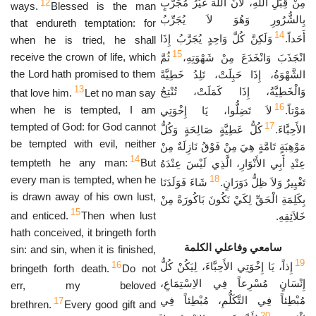
مِنْ قِبَلِ اللهِ، لأَنَّ اللهَ غَيْرُ مُجَرَّبٍ
12
ways.
Blessed is the man
بِالشُّرُورِ وَهُوَ لاَ يُجَرِّبُ
that endureth temptation: for
14
أَحَداً.
وَلَكِنَّ كُلَّ وَاحِدٍ يُجَرَّبُ إِذَا
when he is tried, he shall
15
receive the crown of life, which
انْجَذَبَ وَانْخَدَعَ مِنْ شَهْوَتِهِ،
ثُمَّ
the Lord hath promised to them
الشَّهْوَةُ، إِذَا حَبِلَتْ، تَلِدُ خَطِيَّةً
13
وَالْخَطِيَّةُ، إِذَا كَمَلَتْ، تُنْتِجُ
that love him.
Let no man say
16
when he is tempted, I am
مَوْتاً.
لاَ تَضِلُّوا، يَا إِخْوَتِي
tempted of God: for God cannot
17
الأَحِبَّاءَ.
كُلُّ عَطِيَّةٍ صَالِحَةٍ وَكُلُّ
be tempted with evil, neither
مَوْهِبَةٍ تَامَّةٍ هِيَ مِنْ فَوْقُ نَازِلَةٌ مِنْ
14
tempteth he any man:
But
عِنْدِ أَبِي الأَنْوَارِ، الَّذِي لَيْسَ عِنْدَهُ
every man is tempted, when he
18
تَغْيِيرٌ وَلاَ ظِلُّ دَوَرَانٍ.
شَاءَ فَوَلَدَنَا
is drawn away of his own lust,
بِكَلِمَةِ الْحَقِّ لِكَيْ نَكُونَ بَاكُورَةً مِنْ
15
and enticed.
Then when lust
خَلاَئِقِهِ.
hath conceived, it bringeth forth
سامعي وفاعلي الكلمة
sin: and sin, when it is finished,
19
16
إِذاً، يَا إِخْوَتِي الأَحِبَّاءَ، لِيَكُنْ كُلُّ
bringeth forth death.
Do not
إِنْسَانٍ مُسْرِعاً فِي الاِسْتِمَاعِ،
err, my beloved
مُبْطِئاً فِي التَّكَلُّمِ، مُبْطِئاً فِي
17
brethren.
Every good gift and
20