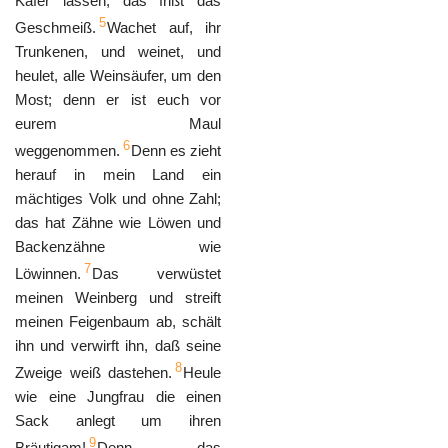
Käfer lassen, das frißt das
5
Geschmeiß.
Wachet auf, ihr
Trunkenen, und weinet, und
heulet, alle Weinsäufer, um den
Most; denn er ist euch vor
eurem Maul
6
weggenommen.
Denn es zieht
herauf in mein Land ein
mächtiges Volk und ohne Zahl;
das hat Zähne wie Löwen und
Backenzähne wie
7
Löwinnen.
Das verwüstet
meinen Weinberg und streift
meinen Feigenbaum ab, schält
ihn und verwirft ihn, daß seine
8
Zweige weiß dastehen.
Heule
wie eine Jungfrau die einen
Sack anlegt um ihren
9
Bräutigam!
Denn das