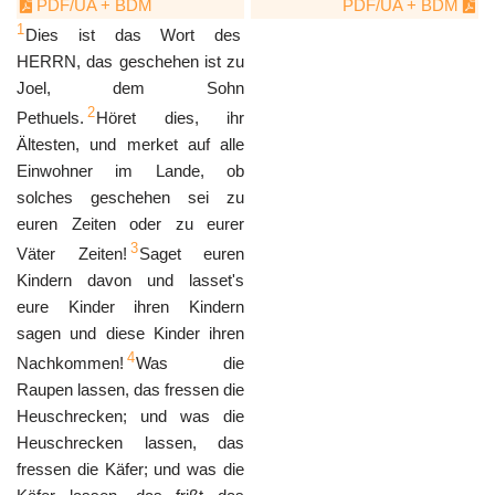
PDF/UA + BDM
PDF/UA + BDM
1
Dies ist das Wort des
HERRN, das geschehen ist zu
Joel, dem Sohn
2
Pethuels.
Höret dies, ihr
Ältesten, und merket auf alle
Einwohner im Lande, ob
solches geschehen sei zu
euren Zeiten oder zu eurer
3
Väter Zeiten!
Saget euren
Kindern davon und lasset's
eure Kinder ihren Kindern
sagen und diese Kinder ihren
4
Nachkommen!
Was die
Raupen lassen, das fressen die
Heuschrecken; und was die
Heuschrecken lassen, das
fressen die Käfer; und was die