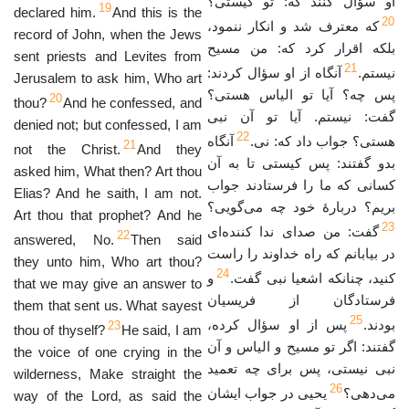
او سؤال کنند که: تو کیستی؟
19
declared him.
And this is the
20
که معترف شد و انکار ننمود،
record of John, when the Jews
بلکه اقرار کرد که: من مسیح
sent priests and Levites from
21
نیستم.
آنگاه از او سؤال کردند:
Jerusalem to ask him, Who art
پس چه؟ آیا تو الیاس هستی؟
20
thou?
And he confessed, and
گفت: نیستم. آیا تو آن نبی
denied not; but confessed, I am
22
هستی؟ جواب داد که: نی.
آنگاه
21
not the Christ.
And they
بدو گفتند: پس کیستی تا به آن
asked him, What then? Art thou
کسانی که ما را فرستادند جواب
Elias? And he saith, I am not.
بریم؟ دربارهٔ خود چه می‌گویی؟
Art thou that prophet? And he
23
گفت: من صدای ندا کننده‌ای
22
answered, No.
Then said
در بیابانم که راه خداوند را راست
they unto him, Who art thou?
24
کنید، چنانکه اشعیا نبی گفت.
و
that we may give an answer to
فرستادگان از فریسیان
them that sent us. What sayest
25
بودند.
پس از او سؤال کرده،
23
thou of thyself?
He said, I am
گفتند: اگر تو مسیح و الیاس و آن
the voice of one crying in the
نبی نیستی، پس برای چه تعمید
wilderness, Make straight the
26
می‌دهی؟
یحیی در جواب ایشان
way of the Lord, as said the