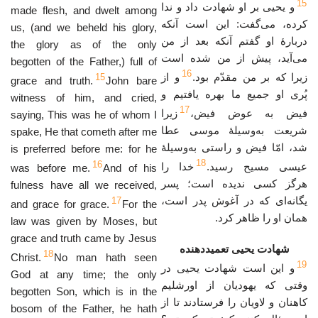
15
و یحیی بر او شهادت داد و ندا
made flesh, and dwelt among
کرده، می‌گفت: این است آنکه
us, (and we beheld his glory,
دربارهٔ او گفتم آنکه بعد از من
the glory as of the only
می‌آید، پیش از من شده است
begotten of the Father,) full of
16
زیرا که بر من مقدّم بود.
و از
15
grace and truth.
John bare
پُری او جمیع ما بهره یافتیم و
witness of him, and cried,
17
فیض به عوض فیض،
زیرا
saying, This was he of whom I
شریعت به‌وسیلهٔ موسی عطا
spake, He that cometh after me
شد، امّا فیض و راستی به‌وسیلهٔ
is preferred before me: for he
18
16
عیسی مسیح رسید.
خدا را
was before me.
And of his
هرگز کسی ندیده است؛ پسر
fulness have all we received,
یگانه‌ای که در آغوش پدر است،
17
and grace for grace.
For the
همان او را ظاهر کرد.
law was given by Moses, but
grace and truth came by Jesus
شهادت يحيى تعميددهنده
18
Christ.
No man hath seen
19
و این است شهادت یحیی در
God at any time; the only
وقتی که یهودیان از اورشلیم
begotten Son, which is in the
کاهنان و لاویان را فرستادند تا از
bosom of the Father, he hath