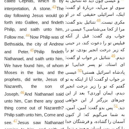
و عیسی چون دید که نتنائیل به
called Cephas, which is by
43
سوی او می‌آید، دربارهٔ او گفت:
interpretation, A stone.
The
اینک، اسرائیلی حقیقی که در او
day following Jesus would go
48
مکری نیست.
نتنائیل بدو گفت:
forth into Galilee, and findeth
مرا از کجا می‌شناسی؟ عیسی در
Philip, and saith unto him,
44
جواب وی گفت: قبل از آنکه
Follow me.
Now Philip was of
فیلپس تو را دعوت کند، در حینی
Bethsaida, the city of Andrew
که زیر درخت انجیر بودی، تو را
45
and Peter.
Philip findeth
49
دیدم.
نتنائیل در جواب او گفت:
Nathanael, and saith unto him,
ای استاد، تو پسر خدایی! تو
We have found him, of whom
50
پادشاه اسرائیل هستی!
عیسی
Moses in the law, and the
در جواب او گفت: آیا از اینکه به تو
prophets, did write, Jesus of
گفتم که تو را زیر درخت انجیر
Nazareth, the son of
46
دیدم، ایمان آوردی؟ بعد از این
Joseph.
And Nathanael said
چیزهای بزرگتر از این خواهی
unto him, Can there any good
51
دید.
پس بدو گفت: آمین، آمین،
thing come out of Nazareth?
به شما می‌گویم که: از کنون
Philip saith unto him, Come and
47
آسمان را گشاده، و فرشتگان خدا
see.
Jesus saw Nathanael
را که بر پسر انسان صعود و نزول