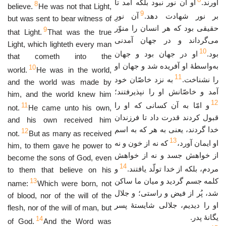
آورند.
او آن نور نبود بلکه آمد تا
8
believe.
He was not that Light,
9
بر نور شهادت دهد.
آن نورِ
but was sent to bear witness of
حقیقی بود که هر انسان را منوّر
9
that Light.
That was the true
می‌گرداند و در جهان آمدنی
Light, which lighteth every man
10
بود.
او در جهان بود و جهان
that cometh into the
به‌واسطهٔ او آفریده شد و جهان او
10
world.
He was in the world,
11
را نشناخت.
به نزد خاصّان خود
and the world was made by
آمد و خاصّانش او را نپذیرفتند؛
him, and the world knew him
12
و امّا به آن کسانی که او را
11
not.
He came unto his own,
قبول کردند قدرت داد تا فرزندان
and his own received him
خدا گردند، یعنی به هر که به اسم
12
not.
But as many as received
13
او ایمان آورد،
که نه از خون و نه
him, to them gave he power to
از خواهش جسد و نه از خواهش
become the sons of God, even
14
مردم، بلکه از خدا تولّد یافتند.
و
to them that believe on his
کلمه جسم گردید و میان ما ساکن
13
name:
Which were born, not
شد، پُر از فیض و راستی؛ و جلال
of blood, nor of the will of the
او را دیدیم، جلالی شایستهٔ پسر
flesh, nor of the will of man, but
یگانهٔ پدر.
14
of God.
And the Word was