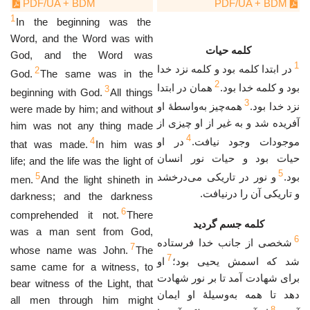
PDF/UA + BDM
PDF/UA + BDM
1
In the beginning was the
Word, and the Word was with
کلمه حیات
God, and the Word was
1
در ابتدا کلمه بود و کلمه نزد خدا
2
God.
The same was in the
2
بود و کلمه خدا بود.
همان در ابتدا
3
beginning with God.
All things
3
نزد خدا بود.
همه‌چیز به‌واسطهٔ او
were made by him; and without
آفریده شد و به غیر از او چیزی از
him was not any thing made
4
4
در او
موجودات وجود نیافت.
that was made.
In him was
حیات بود و حیات نور انسان
life; and the life was the light of
5
5
و نور در تاریکی می‌درخشد
بود.
men.
And the light shineth in
و تاریکی آن را درنیافت.
darkness; and the darkness
6
comprehended it not.
There
کلمه جسم گردید
was a man sent from God,
6
شخصی از جانب خدا فرستاده
7
whose name was John.
The
7
شد که اسمش یحیی بود؛
او
same came for a witness, to
برای شهادت آمد تا بر نور شهادت
bear witness of the Light, that
دهد تا همه به‌وسیلهٔ او ایمان
all men through him might
8