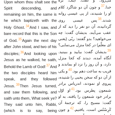
می‌رود؛ و گفت: اینک، برّهٔ
Upon whom thou shalt see the
37
خدا.
و چون آن دو شاگرد کلام
Spirit descending, and
او را شنیدند، از پی عیسی روانه
remaining on him, the same is
38
شدند.
پس عیسی روی
he which baptizeth with the
34
گردانیده، آن دو نفر را دید که از
Holy Ghost.
And I saw, and
عقب می‌آیند. بدیشان گفت: چه
bare record that this is the Son
می‌خواهید؟ بدو گفتند: ربّی (یعنی
35
of God.
Again the next day
ای معلّم) در کجا منزل می‌نمایی؟
after John stood, and two of his
39
بدیشان گفت: بیایید و ببینید.
36
disciples;
And looking upon
آنگاه آمده، دیدند که کجا منزل
Jesus as he walked, he saith,
دارد، و آن روز را نزد او بماندند و
37
Behold the Lamb of God!
And
40
قریب به ساعت دهم بود.
و یکی
the two disciples heard him
از آن دو که سخن یحیی را شنیده،
speak, and they followed
پیروی او نمودند، اندریاس برادر
38
Jesus.
Then Jesus turned,
41
شمعون پطرس بود.
او اوّل
and saw them following, and
برادر خود شمعون را یافته، به او
saith unto them, What seek ye?
گفت: مسیح را، که ترجمهٔ آن
They said unto him, Rabbi,
42
کَرِسْتُس است، یافتیم.
و چون
(which is to say, being