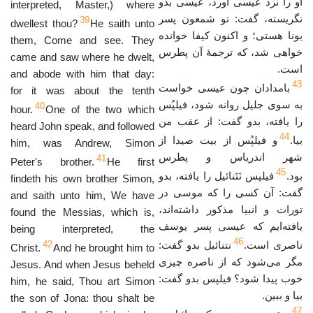
او را نزد عیسی آورد، عیسی بدو
interpreted, Master,) where
نگریسته، گفت: تو شمعون پسر
39
dwellest thou?
He saith unto
یونا هستی؛ و اکنون کیفا خوانده
them, Come and see. They
خواهی شد، که ترجمهٔ آن پطرس
came and saw where he dwelt,
است.
and abode with him that day:
43
بامدادان چون عیسی خواست
for it was about the tenth
به سوی جلیل روانه شود، فیلپُس
40
hour.
One of the two which
را یافته، بدو گفت: از عقب من
heard John speak, and followed
44
بیا.
و فیلپُس از بیت صیدا از
him, was Andrew, Simon
شهر اندریاس و پطرس
41
Peter's brother.
He first
45
بود.
فیلپس نَتَنائیل را یافته، بدو
findeth his own brother Simon,
گفت: آن کسی را که موسی در
and saith unto him, We have
تورات و انبیا مذکور داشته‌اند،
found the Messias, which is,
یافته‌ایم که عیسی پسر یوسف
being interpreted, the
46
42
نتنائیل بدو گفت:
ناصری است.
Christ.
And he brought him to
مگر می‌شود که از ناصره چیزی
Jesus. And when Jesus beheld
خوب پیدا شود؟ فیلپس بدو گفت:
him, he said, Thou art Simon
بیا و ببین.
the son of Jona: thou shalt be
47