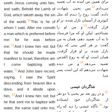
برای همین من آمده به آب تعمید
seeth Jesus coming unto him,
32
می‌دادم.
پس یحیی شهادت
and saith, Behold the Lamb of
داده، گفت: روح را دیدم که مثل
God, which taketh away the sin
کبوتری از آسمان نازل شده، بر او
30
of the world.
This is he of
33
قرار گرفت.
و من او را
whom I said, After me cometh
نشناختم، لیکن او که مرا فرستاد
a man which is preferred before
تا به آب تعمید دهم، همان به من
me: for he was before
گفت: بر هر کس بینی که روح
31
me.
And I knew him not: but
نازل شده، بر او قرار گرفت،
that he should be made
همان است او که به روح‌ القدس
manifest to Israel, therefore am
34
تعمید می‌دهد.
و من دیده
I come baptizing with
شهادت می‌دهم که این است پسر
32
water.
And John bare record,
خدا.
saying, I saw the Spirit
descending from heaven like a
شاگردان عيسى
dove, and it abode upon
35
و در روز بعد نیز یحیی با دو نفر
33
him.
And I knew him not: but
از شاگردان خود ایستاده
he that sent me to baptize with
36
بود.
ناگاه عیسی را دید که راه
water, the same said unto me,