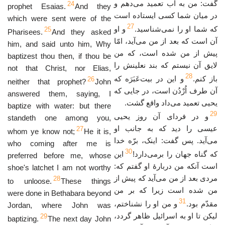
گفت: من به آب تعمید می‌دهم و
24
prophet Esaias.
And they
در میان شما کسی ایستاده است
which were sent were of the
27
که شما او را نمی‌شناسید.
و او
25
Pharisees.
And they asked
آن است که بعد از من می‌آید، امّا
him, and said unto him, Why
پیش از من شده است، که من
baptizest thou then, if thou be
لایق آن نیستم که بند نعلینش را
not that Christ, nor Elias,
28
باز کنم.
و این در بیت‌عَبَرَه که
26
neither that prophet?
John
آن طرف اُرْدُن است، در جایی که
answered them, saying, I
یحیی تعمید می‌داد واقع گشت.
baptize with water: but there
29
و در فردای آن روز یحیی
standeth one among you,
عیسی را دید که به جانب او
27
whom ye know not;
He it is,
می‌آید. پس گفت: اینک، برّه خدا
who coming after me is
30
که گناه جهان را برمی‌دارد!
این
preferred before me, whose
است آنکه من دربارهٔ او گفتم که:
shoe's latchet I am not worthy
مردی بعد از من می‌آید که پیش از
28
to unloose.
These things
من شده است زیرا که بر من
were done in Bethabara beyond
31
مقدّم بود.
و من او را نشناختم،
Jordan, where John was
لیکن تا او به اسرائیل ظاهر گردد،
29
baptizing.
The next day John