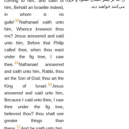
coming to him, and saith of
می‌کنند خواهید دید.
him, Behold an Israelite indeed,
in whom is no
48
guile!
Nathanael saith unto
him, Whence knowest thou
me? Jesus answered and said
unto him, Before that Philip
called thee, when thou wast
under the fig tree, I saw
49
thee.
Nathanael answered
and saith unto him, Rabbi, thou
art the Son of God; thou art the
50
King of Israel.
Jesus
answered and said unto him,
Because I said unto thee, I saw
thee under the fig tree,
believest thou? thou shalt see
greater things than
51
these.
And he saith unto him,