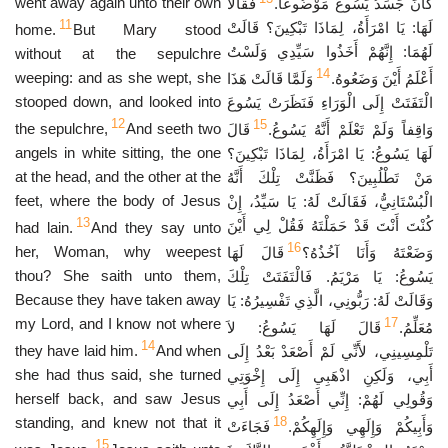
went away again unto their own
كَانَ جَسَدُ يَسُوعَ مَوْضُوعاً.
فَقَالاَ
11
لَهَا: يَا امْرَأَةُ، لِمَاذَا تَبْكِينَ؟ قَالَتْ
home.
But Mary stood
لَهُمَا: إِنَّهُمْ أَخَذُوا سَيِّدِي وَلَسْتُ
without at the sepulchre
14
weeping: and as she wept, she
أَعْلَمُ أَيْنَ وَضَعُوهُ.
وَلَمَّا قَالَتْ هَذَا
stooped down, and looked into
الْتَفَتَتْ إِلَى الْوَرَاءِ فَنَظَرَتْ يَسُوعَ
12
15
the sepulchre,
And seeth two
وَاقِفاً وَلَمْ تَعْلَمْ أَنَّهُ يَسُوعُ.
قَالَ
angels in white sitting, the one
لَهَا يَسُوعُ: يَا امْرَأَةُ، لِمَاذَا تَبْكِينَ؟
at the head, and the other at the
مَنْ تَطْلُبِينَ؟ فَظَنَّتْ تِلْكَ أَنَّهُ
feet, where the body of Jesus
الْبُسْتَانِيُّ، فَقَالَتْ لَهُ: يَا سَيِّدُ، إِنْ
13
كُنْتَ أَنْتَ قَدْ حَمَلْتَهُ فَقُلْ لِي أَيْنَ
had lain.
And they say unto
16
her, Woman, why weepest
وَضَعْتَهُ وَأَنَا آخُذُهُ؟
قَالَ لَهَا
thou? She saith unto them,
يَسُوعُ: يَا مَرْيَمُ. فَالْتَفَتَتْ تِلْكَ
Because they have taken away
وَقَالَتْ لَهُ: رَبُّونِي، الَّذِي تَفْسِيرُهُ: يَا
my Lord, and I know not where
17
مُعَلِّمُ.
قَالَ لَهَا يَسُوعُ: لاَ
14
they have laid him.
And when
تَلْمِسِينِي، لأَنِّي لَمْ أَصْعَدْ بَعْدُ إِلَى
she had thus said, she turned
أَبِي، وَلَكِنِ اذْهَبِي إِلَى إِخْوَتِي
herself back, and saw Jesus
وَقُولِي لَهُمْ: إِنِّي أَصْعَدُ إِلَى أَبِي
standing, and knew not that it
18
وَأَبِيكُمْ وَإِلَهِي وَإِلَهِكُمْ.
فَجَاءَتْ
15