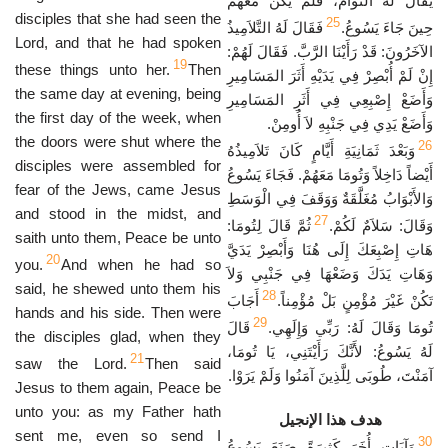
يُقَالُ لَهُ التَّوْأَمُ، فَلَمْ يَكُنْ مَعَهُمْ
disciples that she had seen the
25
حِينَ جَاءَ يَسُوعُ.
فَقَالَ لَهُ التَّلاَمِيذُ
Lord, and that he had spoken
الآخَرُونَ: قَدْ رَأَيْنَا الرَّبَّ. فَقَالَ لَهُمْ:
19
these things unto her.
Then
إِنْ لَمْ أُبْصِرْ فِي يَدَيْهِ أَثَرَ المَسَامِيرِ
the same day at evening, being
وَأَضَعْ إِصْبِعِي فِي أَثَرِ المَسَامِيرِ
the first day of the week, when
وَأَضَعْ يَدِي فِي جَنْبِهِ لاَ أُومِنْ.
the doors were shut where the
26
وَبَعْدَ ثَمَانِيَةِ أَيَّامٍ كَانَ تَلاَمِيذُهُ
disciples were assembled for
أَيْضاً دَاخِلاً وَتُومَا مَعَهُمْ. فَجَاءَ يَسُوعُ
fear of the Jews, came Jesus
وَالأَبْوَابُ مُغَلَّقَةٌ وَوَقَفَ فِي الْوَسَطِ
and stood in the midst, and
27
وَقَالَ: سَلاَمٌ لَكُمْ.
ثُمَّ قَالَ لِتُومَا:
saith unto them, Peace be unto
هَاتِ إِصْبِعَكَ إِلَى هُنَا وَأَبْصِرْ يَدَيَّ
20
you.
And when he had so
وَهَاتِ يَدَكَ وَضَعْهَا فِي جَنْبِي وَلاَ
said, he shewed unto them his
28
تَكُنْ غَيْرَ مُؤْمِنٍ بَلْ مُؤْمِناً.
أَجَابَ
hands and his side. Then were
29
تُومَا وَقَالَ لَهُ: رَبِّي وَإِلَهِي.
قَالَ
the disciples glad, when they
لَهُ يَسُوعُ: لأَنَّكَ رَأَيْتَنِي، يَا تُومَا،
21
saw the Lord.
Then said
آمَنْتَ، طُوبَى لِلَّذِينَ آمَنُوا وَلَمْ يَرَوْا.
Jesus to them again, Peace be
unto you: as my Father hath
هدف هذا الإنجيل
sent me, even so send I
30
وَآيَاتٍ أُخَرَ كَثِيرَةً صَنَعَ يَسُوعُ