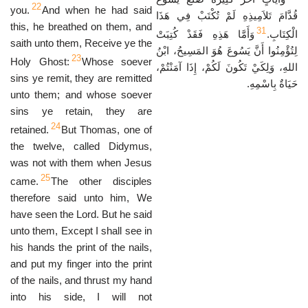
22
you.
And when he had said
قُدَّامَ تَلاَمِيذِهِ لَمْ تُكْتَبْ فِي هَذَا
this, he breathed on them, and
31
الْكِتَابِ.
وَأَمَّا هَذِهِ فَقَدْ كُتِبَتْ
saith unto them, Receive ye the
لِتُؤْمِنُوا أَنَّ يَسُوعَ هُوَ المَسِيحُ، ابْنُ
23
Holy Ghost:
Whose soever
اللهِ، وَلِكَيْ تَكُونَ لَكُمْ، إِذَا آمَنْتُمْ،
sins ye remit, they are remitted
حَيَاةٌ بِاسْمِهِ.
unto them; and whose soever
sins ye retain, they are
24
retained.
But Thomas, one of
the twelve, called Didymus,
was not with them when Jesus
25
came.
The other disciples
therefore said unto him, We
have seen the Lord. But he said
unto them, Except I shall see in
his hands the print of the nails,
and put my finger into the print
of the nails, and thrust my hand
into his side, I will not