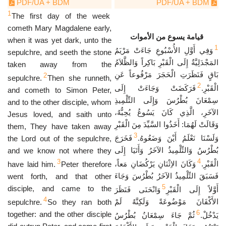
PDF/UA + BDM
PDF/UA + BDM
1
The first day of the week
cometh Mary Magdalene early,
قيامة يسوع من الأموات
when it was yet dark, unto the
1
وَفِي أَوَّلِ الأُسْبُوعِ جَاءَتْ مَرْيَمُ
sepulchre, and seeth the stone
المَجْدَلِيَّةُ إِلَى الْقَبْرِ بَاكِراً وَالظَّلاَمُ
taken away from the
بَاقٍ فَنَظَرَتِ الْحَجَرَ مَرْفُوعاً عَنِ
2
sepulchre.
Then she runneth,
2
الْقَبْرِ.
فَرَكَضَتْ وَجَاءَتْ إِلَى
and cometh to Simon Peter,
سِمْعَانَ بُطْرُسَ وَإِلَى التِّلْمِيذِ
and to the other disciple, whom
الآخَرِ، الَّذِي كَانَ يَسُوعُ يُحِبُّهُ،
Jesus loved, and saith unto
وَقَالَتْ لَهُمَا: أَخَذُوا السَّيِّدَ مِنَ الْقَبْرِ
them, They have taken away
3
وَلَسْنَا نَعْلَمُ أَيْنَ وَضَعُوهُ.
فَخَرَجَ
the Lord out of the sepulchre,
بُطْرُسُ وَالتِّلْمِيذُ الآخَرُ وَأَتَيَا إِلَى
and we know not where they
4
3
الْقَبْرِ.
وَكَانَ الاِثْنَانِ يَرْكُضَانِ مَعاً،
have laid him.
Peter therefore
فَسَبَقَ التِّلْمِيذُ الآخَرُ بُطْرُسَ وَجَاءَ
went forth, and that other
5
disciple, and came to the
أَوَّلاً إِلَى الْقَبْرِ
وَانْحَنَى فَنَظَرَ
4
الأَكْفَانَ مَوْضُوعَةً وَلَكِنَّهُ لَمْ
sepulchre.
So they ran both
6
together: and the other disciple
يَدْخُلْ.
ثُمَّ جَاءَ سِمْعَانُ بُطْرُسُ