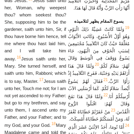
was Jesus.
Jesus saith unto
مَرْيَمُ المَجْدَلِيَّةُ وَأَخْبَرَتِ التَّلاَمِيذَ
her, Woman, why weepest
أَنَّهَا رَأَتِ الرَّبَّ وَأَنَّهُ قَالَ لَهَا هَذَا.
thou? whom seekest thou?
يسوع المقام يظهر لتلاميذه
She, supposing him to be the
19
gardener, saith unto him, Sir, if
وَلَمَّا كَانَتْ عَشِيَّةُ ذَلِكَ الْيَوْمِ،
thou have borne him hence, tell
وَهُوَ أَوَّلُ الأُسْبُوعِ، وَكَانَتِ الأَبْوَابُ
me where thou hast laid him,
مُغَلَّقَةً حَيْثُ كَانَ التَّلاَمِيذُ مُجْتَمِعِينَ
and I will take him
لِسَبَبِ الْخَوْفِ مِنَ الْيَهُودِ، جَاءَ
16
يَسُوعُ وَوَقَفَ فِي الْوَسَطِ وَقَالَ
away.
Jesus saith unto her,
20
Mary. She turned herself, and
وَلَمَّا قَالَ هَذَا
لَهُمْ: سَلاَمٌ لَكُمْ.
saith unto him, Rabboni; which
أَرَاهُمْ يَدَيْهِ وَجَنْبَهُ، فَفَرِحَ التَّلاَمِيذُ إِذْ
17
21
is to say, Master.
Jesus saith
فَقَالَ لَهُمْ يَسُوعُ
رَأَوُا الرَّبَّ.
unto her, Touch me not; for I am
أَيْضاً: سَلاَمٌ لَكُمْ. كَمَا أَرْسَلَنِي الآبُ
22
not yet ascended to my Father:
أُرْسِلُكُمْ أَنَا.
وَلَمَّا قَالَ هَذَا نَفَخَ
but go to my brethren, and say
وَقَالَ لَهُمُ: اقْبَلُوا الرُّوحَ
unto them, I ascend unto my
23
الْقُدُسَ.
مَنْ غَفَرْتُمْ خَطَايَاهُ تُغْفَرُ
Father, and your Father; and to
لَهُ، وَمَنْ أَمْسَكْتُمْ خَطَايَاهُ أُمْسِكَتْ.
18
my God, and your God.
Mary
24
أَمَّا تُومَا، أَحَدُ الاِثْنَيْ عَشَرَ الَّذِي
Magdalene came and told the