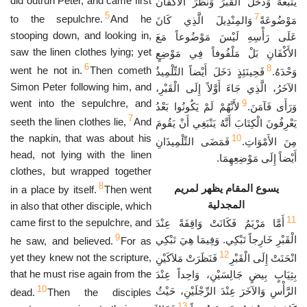
did outrun Peter, and came first
يَتْبَعُهُ وَدَخَلَ الْقَبْرَ وَنَظَرَ الأَكْفَانَ
5
7
to the sepulchre.
And he
مَوْضُوعَةً
وَالمِنْدِيلَ الَّذِي كَانَ
stooping down, and looking in,
عَلَى رَأْسِهِ لَيْسَ مَوْضُوعاً مَعَ
saw the linen clothes lying; yet
الأَكْفَانِ بَلْ مَلْفُوفاً فِي مَوْضِعٍ
6
8
went he not in.
Then cometh
وَحْدَهُ.
فَحِينَئِذٍ دَخَلَ أَيْضاً التِّلْمِيذُ
Simon Peter following him, and
الآخَرُ، الَّذِي جَاءَ أَوَّلاً إِلَى الْقَبْرِ،
went into the sepulchre, and
9
وَرَأَى فَآمَنَ.
لأَنَّهُمْ لَمْ يَكُونُوا بَعْدُ
7
seeth the linen clothes lie,
And
يَعْرِفُونَ الْكِتَابَ أَنَّهُ يَنْبَغِي أَنْ يَقُومَ
the napkin, that was about his
10
مِنَ الأَمْوَاتِ.
فَمَضَى التِّلْمِيذَانِ
head, not lying with the linen
أَيْضاً إِلَى مَوْضِعِهِمَا.
clothes, but wrapped together
8
يسوع المقام يظهر لمريم
in a place by itself.
Then went
المجدلية
in also that other disciple, which
11
came first to the sepulchre, and
أَمَّا مَرْيَمُ فَكَانَتْ وَاقِفَةً عِنْدَ
9
الْقَبْرِ خَارِجاً تَبْكِي. وَفِيمَا هِيَ تَبْكِي
he saw, and believed.
For as
12
yet they knew not the scripture,
انْحَنَتْ إِلَى الْقَبْرِ
فَنَظَرَتْ مَلاَكَيْنِ
that he must rise again from the
بِثِيَابٍ بِيضٍ جَالِسَيْنِ، وَاحِداً عِنْدَ
10
الرَّأْسِ وَالآخَرَ عِنْدَ الرِّجْلَيْنِ، حَيْثُ
dead.
Then the disciples
13