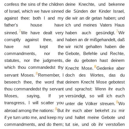
confess the sins of the children
deine Knechte, und bekenne
of Israel, which we have sinned
die Sünden der Kinder Israel,
against thee: both I and my
die wir an dir getan haben; und
father's house have
ich und meines Vaters Haus
7
7
sinned.
We have dealt very
haben auch gesündigt.
Wir
corruptly against thee, and
haben an dir mißgehandelt, daß
have not kept the
wir nicht gehalten haben die
commandments, nor the
Gebote, Befehle und Rechte,
statutes, nor the judgments,
die du geboten hast deinem
8
which thou commandedst thy
Knecht Mose.
Gedenke aber
8
servant Moses.
Remember, I
doch des Wortes, das du
beseech thee, the word that
deinem Knecht Mose gebotest
thou commandedst thy servant
und sprachst: Wenn ihr euch
Moses, saying, If ye
versündigt, so will ich euch
9
transgress, I will scatter you
unter die Völker streuen.
Wo
9
abroad among the nations:
But
ihr euch aber bekehrt zu mir
if ye turn unto me, and keep my
und haltet meine Gebote und
commandments, and do them;
tut sie, und ob ihr verstoßen