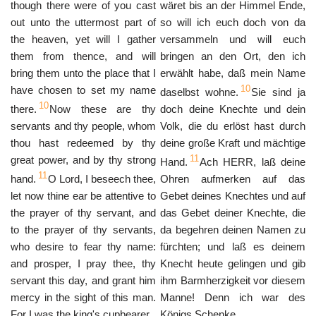
though there were of you cast
wäret bis an der Himmel Ende,
out unto the uttermost part of
so will ich euch doch von da
the heaven, yet will I gather
versammeln und will euch
them from thence, and will
bringen an den Ort, den ich
bring them unto the place that I
erwählt habe, daß mein Name
10
have chosen to set my name
daselbst wohne.
Sie sind ja
10
there.
Now these are thy
doch deine Knechte und dein
servants and thy people, whom
Volk, die du erlöst hast durch
thou hast redeemed by thy
deine große Kraft und mächtige
11
great power, and by thy strong
Hand.
Ach HERR, laß deine
11
hand.
O Lord, I beseech thee,
Ohren aufmerken auf das
let now thine ear be attentive to
Gebet deines Knechtes und auf
the prayer of thy servant, and
das Gebet deiner Knechte, die
to the prayer of thy servants,
da begehren deinen Namen zu
who desire to fear thy name:
fürchten; und laß es deinem
and prosper, I pray thee, thy
Knecht heute gelingen und gib
servant this day, and grant him
ihm Barmherzigkeit vor diesem
mercy in the sight of this man.
Manne! Denn ich war des
For I was the king's cupbearer.
Königs Schenke.