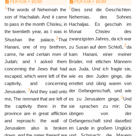
PDF/UA + BDM
PDF/UA + BDM
1
1
The words of Nehemiah the
Dies sind die Geschichten
son of Hachaliah. And it came
Nehemias, des Sohnes
to pass in the month Chisleu, in
Hachaljas. Es geschah im
the twentieth year, as I was in
Monat Chislev des
2
zwanzigsten Jahres, da ich war
Shushan the palace,
That
2
Hanani, one of my brethren,
zu Susan auf dem Schloß,
da
came, he and certain men of
kam Hanani, einer meiner
Judah; and I asked them
Brüder, mit etlichen Männern
concerning the Jews that had
aus Juda. Und ich fragte sie,
escaped, which were left of the
wie es den Juden ginge, die
captivity, and concerning
errettet und übrig waren von
3
der Gefangenschaft, und wie
Jerusalem.
And they said unto
3
me, The remnant that are left of
es zu Jerusalem ginge.
Und
the captivity there in the
sie sprachen zu mir: Die
province are in great affliction
übrigen von der
and reproach: the wall of
Gefangenschaft sind daselbst
Jerusalem also is broken
im Lande in großem Unglück
down, and the gates thereof are
und Schmach; die Mauern