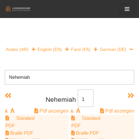
Skip
to
content
Arabic (AR)
English (EN)
Farsi (FA)
German (DE)
Nehemiah
Pdf anzeigen
Pdf anzeigen
Standard
Standard
PDF
PDF
Braille PDF
Braille PDF