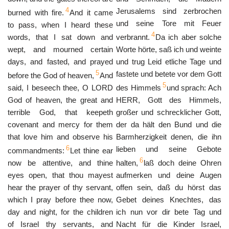
4
Jerusalems sind zerbrochen
burned with fire.
And it came
und seine Tore mit Feuer
to pass, when I heard these
4
words, that I sat down and
verbrannt.
Da ich aber solche
wept, and mourned certain
Worte hörte, saß ich und weinte
days, and fasted, and prayed
und trug Leid etliche Tage und
5
fastete und betete vor dem Gott
before the God of heaven,
And
5
said, I beseech thee, O LORD
des Himmels
und sprach: Ach
God of heaven, the great and
HERR, Gott des Himmels,
terrible God, that keepeth
großer und schrecklicher Gott,
covenant and mercy for them
der da hält den Bund und die
that love him and observe his
Barmherzigkeit denen, die ihn
6
lieben und seine Gebote
commandments:
Let thine ear
6
now be attentive, and thine
halten,
laß doch deine Ohren
eyes open, that thou mayest
aufmerken und deine Augen
hear the prayer of thy servant,
offen sein, daß du hörst das
which I pray before thee now,
Gebet deines Knechtes, das
day and night, for the children
ich nun vor dir bete Tag und
of Israel thy servants, and
Nacht für die Kinder Israel,