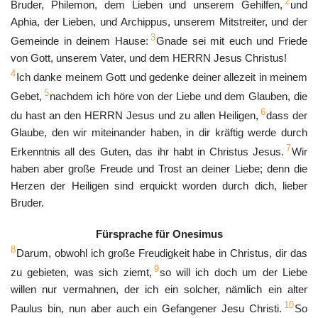
2
Bruder, Philemon, dem Lieben und unserem Gehilfen,
und
Aphia, der Lieben, und Archippus, unserem Mitstreiter, und der
3
Gemeinde in deinem Hause:
Gnade sei mit euch und Friede
von Gott, unserem Vater, und dem HERRN Jesus Christus!
4
Ich danke meinem Gott und gedenke deiner allezeit in meinem
5
Gebet,
nachdem ich höre von der Liebe und dem Glauben, die
6
du hast an den HERRN Jesus und zu allen Heiligen,
dass der
Glaube, den wir miteinander haben, in dir kräftig werde durch
7
Erkenntnis all des Guten, das ihr habt in Christus Jesus.
Wir
haben aber große Freude und Trost an deiner Liebe; denn die
Herzen der Heiligen sind erquickt worden durch dich, lieber
Bruder.
Fürsprache für Onesimus
8
Darum, obwohl ich große Freudigkeit habe in Christus, dir das
9
zu gebieten, was sich ziemt,
so will ich doch um der Liebe
willen nur vermahnen, der ich ein solcher, nämlich ein alter
10
Paulus bin, nun aber auch ein Gefangener Jesu Christi.
So