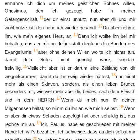
ermahne ich dich um meines geistlichen Sohnes willen,
Onesimus, den ich gezeugt habe in meiner
11
Gefangenschaft,
der dir einst unnütz, nun aber dir und mir
12
wohl nütze ist; den habe ich wieder gesandt.
Du aber nehme
13
ihn, wie mein eigenes Herz, an.
Denn ich wollte ihn bei mir
behalten, dass er mir an deiner statt diente in den Banden des
14
Evangeliums;
aber ohne deinen Willen wollte ich nichts tun,
damit dein Gutes nicht genötigt wäre, sondern
15
freiwillig.
Vielleicht aber ist er darum eine Zeitlang von dir
16
weggekommen, damit du ihn ewig wieder hättest,
nun nicht
mehr als einen Sklaven, sondern, als einen lieben Bruder,
besonders mir, wie viel mehr aber dir, beides, nach dem Fleisch
17
und in dem HERRN.
Wenn du mich nun für deinen
18
Mitgenossen hältst, so nimm du ihn an wie mich selbst.
Wenn
er aber dir etwas Schaden zugefügt hat oder schuldig ist, das
19
rechne mir an.
Ich, Paulus, habe es geschrieben mit meiner
Hand: Ich will's bezahlen. Ich schweige, dass du dich selbst mir
20