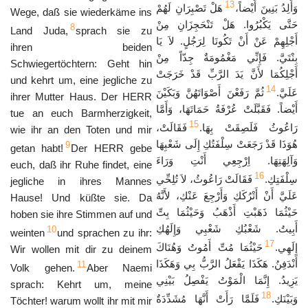
13
وَأَلِدُ بَنِينَ أَيْضاً،
هَلْ تَصْبِرَانِ لَهُمْ
Wege, daß sie wiederkäme ins
حَتَّى يَكْبُرُوا. هَلْ تَنْحَجِزَانِ مِنْ
8
Land Juda,
sprach sie zu
أَجْلِهِمْ عَنْ أَنْ تَكُونَا لِرَجُلٍ. لاَ يَا
ihren beiden
بِنْتَيَّ. فَإِنِّي مَغْمُومَةٌ جِدّاً مِنْ
Schwiegertöchtern: Geht hin
أَجْلِكُمَا لأَنَّ يَدَ الرَّبِّ قَدْ خَرَجَتْ
und kehrt um, eine jegliche zu
14
عَلَيَّ.
ثُمَّ رَفَعْنَ أَصْوَاتَهُنَّ وَبَكَيْنَ
ihrer Mutter Haus. Der HERR
أَيْضاً. فَقَبَّلَتْ عُرْفَةُ حَمَاتَهَا، وَأَمَّا
tue an euch Barmherzigkeit,
15
رَاعُوثُ فَلَصِقَتْ بِهَا.
فَقَالَتْ،
wie ihr an den Toten und mir
هُوَذَا قَدْ رَجَعَتْ سِلْفَتُكِ إِلَى شَعْبِهَا
9
getan habt!
Der HERR gebe
وَآلِهَتِهَا. اِرْجِعِي أَنْتِ وَرَاءَ
euch, daß ihr Ruhe findet, eine
16
سِلْفَتِكِ.
فَقَالَتْ رَاعُوثُ، لاَ تُلِحِّي
jegliche in ihres Mannes
عَلَيَّ أَنْ أَتْرُكَكِ وَأَرْجِعَ عَنْكِ، لأَنَّهُ
Hause! Und küßte sie. Da
حَيْثُمَا ذَهَبْتِ أَذْهَبُ وَحَيْثُمَا بِتِّ
hoben sie ihre Stimmen auf und
أَبِيتُ. شَعْبُكِ شَعْبِي وَإِلَهُكِ
10
weinten
und sprachen zu ihr:
17
إِلَهِي.
حَيْثُمَا مُتِّ أَمُوتُ وَهُنَاكَ
Wir wollen mit dir zu deinem
أَنْدَفِنُ. هَكَذَا يَفْعَلُ الرَّبُّ بِي وَهَكَذَا
11
Volk gehen.
Aber Naemi
يَزِيدُ. إِنَّمَا الْمَوْتُ يَفْصِلُ بَيْنِي
sprach: Kehrt um, meine
18
وَبَيْنَكِ.
فَلَمَّا رَأَتْ أَنَّهَا مُشَدِّدَةٌ
Töchter! warum wollt ihr mit mir