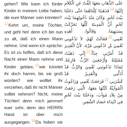
عَلَى الذَّهَابِ مَعَهَا كَفَّتْ عَنِ الْكَلاَمِ
gehen? Wie kann ich fürder
19
Kinder in meinem Leibe haben,
فَذَهَبَتَا كِلْتَاهُمَا حَتَّى دَخَلَتَا
إِلَيْهَا.
die eure Männer sein könnten?
بَيْتَ لَحْمٍ. وَكَانَ عِنْدَ دُخُولِهِمَا بَيْتَ
12
لَحْمٍ أَنَّ الْمَدِينَةَ كُلَّهَا تَحَرَّكَتْ
Kehrt um, meine Töchter,
بِسَبَبِهِمَا، وَقَالُوا، أَهَذِهِ
und geht hin! denn ich bin nun
20
zu alt, daß ich einen Mann
فَقَالَتْ لَهُمْ، لاَ تَدْعُونِي
نُعْمِي.
nehme. Und wenn ich spräche:
نُعْمِيَ بَلِ ادْعُونِي مُرَّةَ، لأَنَّ الْقَدِيرَ
21
Es ist zu hoffen, daß ich diese
قَدْ أَمَرَّنِي جِدّاً.
إِنِّي ذَهَبْتُ
Nacht einen Mann nehme und
مُمْتَلِئَةً وَأَرْجَعَنِيَ الرَّبُّ فَارِغَةً.
13
Kinder gebäre,
wie könntet
لِمَاذَا تَدْعُونَنِي نُعْمِيَ وَالرَّبُّ قَدْ
ihr doch harren, bis sie groß
أَذَلَّنِي وَالْقَدِيرُ قَدْ
22
würden? wie wolltet ihr
كَسَّرَنِي.
فَرَجَعَتْ نُعْمِي وَرَاعُوثُ
verziehen, daß ihr nicht Männer
الْمُوآبِيَّةُ كَنَّتُهَا مَعَهَا، الَّتِي رَجَعَتْ
solltet nehmen? Nicht, meine
مِنْ بِلاَدِ مُوآبَ، وَدَخَلَتَا بَيْتَ لَحْمٍ
Töchter! denn mich jammert
فِي ابْتِدَاءِ حَصَادِ الشَّعِيرِ.
euer sehr; denn des HERRN
Hand ist über mich
14
ausgegangen.
Da hoben sie