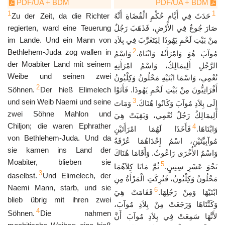
PDF/UA + BDM
PDF/UA + BDM
1
1
Zu der Zeit, da die Richter
حَدَثَ فِي أَيَّامِ حُكْمِ الْقُضَاةِ أَنَّهُ
regierten, ward eine Teuerung
صَارَ جُوعٌ فِي الأَرْضِ، فَذَهَبَ رَجُلٌ
im Lande. Und ein Mann von
مِنْ بَيْتِ لَحْمِ يَهُوذَا لِيَتَغَرَّبَ فِي بِلاَدِ
2
Bethlehem-Juda zog wallen in
مُوآبَ هُوَ وَامْرَأَتُهُ وَابْنَاهُ.
وَاسْمُ
der Moabiter Land mit seinem
الرَّجُلِ أَلِيمَالِكُ، وَاسْمُ امْرَأَتِهِ
Weibe und seinen zwei
نُعْمِي، وَاسْمَا ابْنَيْهِ مَحْلُونُ وَكِلْيُونُ
2
Söhnen.
Der hieß Elimelech
أَفْرَاتِيُّونَ مِنْ بَيْتِ لَحْمِ يَهُوذَا. فَأَتَوْا
3
und sein Weib Naemi und seine
إِلَى بِلاَدِ مُوآبَ وَكَانُوا هُنَاكَ.
وَمَاتَ
zwei Söhne Mahlon und
أَلِيمَالِكُ رَجُلُ نُعْمِي، وَبَقِيَتْ هِيَ
Chiljon; die waren Ephrather
4
وَابْنَاهَا.
فَأَخَذَا لَهُمَا امْرَأَتَيْنِ
von Bethlehem-Juda. Und da
مُوآبِيَّتَيْنِ، اسْمُ إِحْدَاهُمَا عُرْفَةُ
sie kamen ins Land der
وَاسْمُ الأُخْرَى رَاعُوثُ. وَأَقَامَا هُنَاكَ
Moabiter, blieben sie
5
نَحْوَ عَشَرِ سِنِينٍ.
ثُمَّ مَاتَا كِلاَهُمَا
3
daselbst.
Und Elimelech, der
مَحْلُونُ وَكِلْيُونُ، فَتُرِكَتِ الْمَرْأَةُ مِنِ
Naemi Mann, starb, und sie
6
ابْنَيْهَا وَمِنْ رَجُلِهَا.
فَقَامَتْ هِيَ
blieb übrig mit ihren zwei
وَكَنَّتَاهَا وَرَجَعَتْ مِنْ بِلاَدِ مُوآبَ،
4
Söhnen.
Die nahmen
لأَنَّهَا سَمِعَتْ فِي بِلاَدِ مُوآبَ أَنَّ