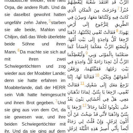
moabitische Weiber; eine hieß
الرَّبَّ قَدِ افْتَقَدَ شَعْبَهُ لِيُعْطِيَهُمْ
Orpa, die andere Ruth. Und da
7
خُبْزاً.
وَخَرَجَتْ مِنَ الْمَكَانِ الَّذِي
sie daselbst gewohnt hatten
كَانَتْ فِيهِ وَكَنَّتَاهَا مَعَهَا، وَسِرْنَ فِي
5
ungefähr zehn Jahre,
starben
الطَّرِيقِ لِلرُّجُوعِ إِلَى أَرْضِ
sie alle beide, Mahlon und
8
يَهُوذَا.
فَقَالَتْ نُعْمِي لِكَنَّتَيْهَا، اذْهَبَا
Chiljon, daß das Weib überlebte
ارْجِعَا كُلُّ وَاحِدَةٍ إِلَى بَيْتِ أُمِّهَا.
beide Söhne und ihren
وَلْيَصْنَعِ الرَّبُّ مَعَكُمَا إِحْسَاناً كَمَا
6
Mann.
Da machte sie sich auf
9
صَنَعْتُمَا بِالْمَوْتَى وَبِي.
وَلْيُعْطِكُمَا
mit ihren zwei
الرَّبُّ أَنْ تَجِدَا رَاحَةً كُلُّ وَاحِدَةٍ فِي
Schwiegertöchtern und zog
بَيْتِ رَجُلِهَا. فَقَبَّلَتْهُمَا، وَرَفَعْنَ
wieder aus der Moabiter Lande;
10
أَصْوَاتَهُنَّ وَبَكَيْنَ.
فَقَالَتَا لَهَا، إِنَّنَا
denn sie hatte erfahren im
11
نَرْجِعُ مَعَكِ إِلَى شَعْبِكِ.
فَقَالَتْ
Moabiterlande, daß der HERR
نُعْمِي، ارْجِعَا يَا بِنْتَيَّ. لِمَاذَا تَذْهَبَانِ
sein Volk hatte heimgesucht
مَعِي. هَلْ فِي أَحْشَائِي بَنُونَ بَعْدُ
7
und ihnen Brot gegeben.
Und
12
حَتَّى يَكُونُوا لَكُمَا رِجَالاً.
اِرْجِعَا يَا
sie ging aus von dem Ort, da
بِنْتَيَّ وَاذْهَبَا لأَنِّي قَدْ شِخْتُ عَنْ أَنْ
sie gewesen war, und ihre
أَكُونَ لِرَجُلٍ. وَإِنْ قُلْتُ لِي رَجَاءٌ
beiden Schwiegertöchter mit
أَيْضاً بِأَنِّي أَصِيرُ هَذِهِ اللَّيْلَةَ لِرَجُلٍ
ihr. Und da sie ging auf dem