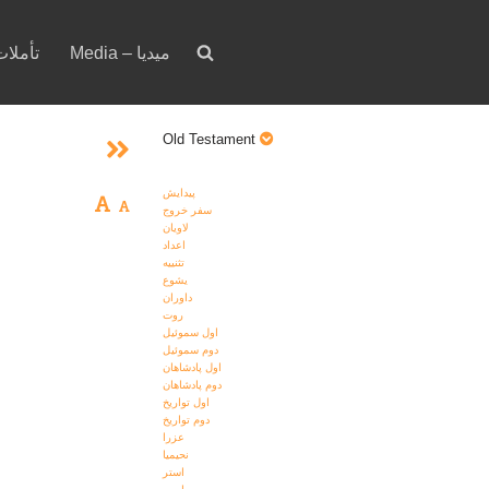
Media – ميديا
Devotion – تأمل
Old Testament
پيدايش
سفر خروج
لاويان
اعداد
تثنييه
يشوع
داوران
روت
اول سموئيل
دوم سموئيل
اول پادشاهان
دوم پادشاهان
اول تواريخ
دوم تواريخ
عزرا
نحيميا
استر