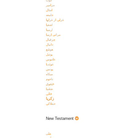
ايوب
مزامير
امثال
جامعه
غزلی از غزلها
اشعيا
ارمييا
مراثی اِرميا
حِزقيال
دانيال
هوشَع
يوئيل
عاموس
عوبَديا
يونس
ميکاه
ناحوم
حَبَقوق
صَفَنيا
حَجَّی
زکريا
حمَلاکی
New Testament
مَتّی