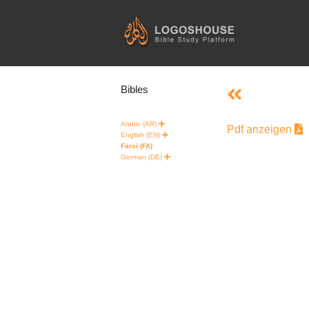
Skip
to
content
Bibles
Arabic (AR)
Pdf anzeigen
English (EN)
Farsi (FA)
German (DE)