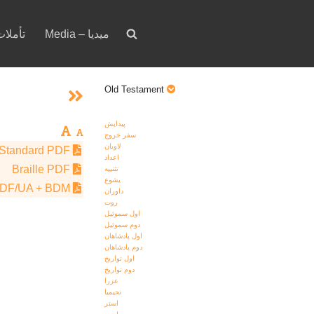
Media – ميديا
Devotion – تأمل
Old Testament
پيدايش
سفر خروج
لاويان
Standard PDF
اعداد
Braille PDF
تثنييه
يشوع
PDF/UA + BDM
داوران
روت
اول سموئيل
دوم سموئيل
اول پادشاهان
دوم پادشاهان
اول تواريخ
دوم تواريخ
عزرا
نحيميا
استر