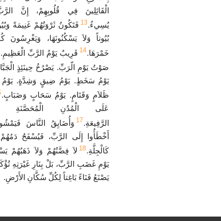
الْقَائِلِينَ فِي قُلُوبِهِمْ، إِنَّ الرَّ
13
يُسِيءُ.
فَتَكُونُ ثَرْوَتُهُمْ غَنِيمَةً وَبُيُ
بُيُوتاً وَلاَ يَسْكُنُونَهَا، وَيَغْرِسُونَ كُ
14
خَمْرَهَا.
قَرِيبٌ يَوْمُ الرَّبِّ الْعَظِيمِ.
صَوْتُ يَوْمِ الّرَبِّ. يَصْرُخُ حِينَئِذٍ الْجَبَّار
يَوْمُ سَخَطٍ. يَوْمُ ضِيقٍ وَشِدَّةٍ. يَوْمُ خ
6
ظَلاَمٍ وَقَتَامٍ. يَوْمُ سَحَابٍ وَضَبَابٍ.
عَلَى الْمُدُنِ الْمُحَصَّنَةِ و
17
الرَّفِيعَةِ.
وَأُضَايِقُ النَّاسَ فَيَمْشُونَ
أَخْطَأُوا إِلَى الرَّبِّ، فَيُسْفَحُ دَمُهُمْ 
18
كَالْجِلَّةِ.
لاَ فِضَّتُهُمْ وَلاَ ذَهَبُهُمْ يَس
يَوْمِ غَضَبِ الرَّبِّ، بَلْ بِنَارِ غَيْرَتِهِ تُؤْكَل
يَصْنَعُ فَنَاءً بَاغِتاً لِكُلِّ سُكَّانِ الأَرْضِ.