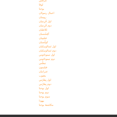
مَرقُس
لوقا
یوحنا
اعمال رسولان
رومیان
اول قُرِنتیان
دوم قُرِنتیان
غَلاطیان
اَفِسُسیان
فیلیپیان
کولُسیان
اول تَسالونیکیان
دوم تَسالونیکیان
اول تیموتائوس
دوم تیموتائوس
تیطُس
فیلیمون
عبرانیان
یعقوب
اول پِطرُس
دوم پِطرُس
اول یوحنا
دوم یوحنا
سوم یوحنا
یهودا
مکاشفۀ يوحنا