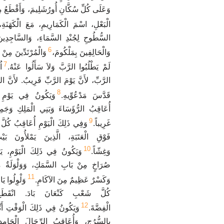
وَعَلَى كُلِّ سُكَّانِ أُورُشَلِيمَ، وَأَقْطَعُ مِنْ
الْبَعْلِ، اسْمَ الْكَمَارِيمِ، مَعَ الْكَهَنَةِ،
السُّطُوحِ لِجُنْدِ السَّمَاءِ، وَالسَّاجِدِينَ 
6
وَالْحَالِفِينَ بِمَلْكُومَ،
وَالْمُرْتَدِّينَ مِنْ 
7
لَمْ يَطْلُبُوا الرَّبَّ وَلاَ سَأَلُوا عَنْهُ.
ا
الرَّبِّ، لأَنَّ يَوْمَ الرَّبِّ قَرِيبٌ. لأَنَّ الرّ
8
قَدَّسَ مَدْعُوِّيهِ.
وَيَكُونُ فِي يَوْمِ ذَ
أُعَاقِبُ الرُّؤَسَاءَ وَبَنِي الْمَلِكِ وَجَمِي
9
غَرِيباً.
وَفِي ذَلِكَ الْيَوْمِ أُعَاقِبُ كُلَّ 
فَوْقِ الْعَتَبَةِ، الَّذِينَ يَمْلأُونَ بَي
10
وَغِشّاً.
وَيَكُونُ فِي ذَلِكَ الْيَوْمِ، ي
صُرَاخٍ مِنْ بَابِ السَّمَكِ، وَوَلْوَلَةٌ مِ
11
وَكَسْرٌ عَظِيمٌ مِنَ الآكَامِ.
وَلْوِلُوا يَ
كُلَّ شَعْبِ كَنْعَانَ بَادَ. انْقَطَعَ
12
الْفِضَّةَ.
وَيَكُونُ فِي ذَلِكَ الْوَقْتِ أَنّ
بِالسُّرُجِ، وَأُعَاقِبُ الرِّجَالَ الْجَامِدِ