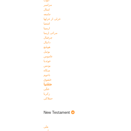
ايوب
مزامير
امثال
جامعه
غزلی از غزلها
اشعيا
ارمييا
مراثی اِرميا
حِزقيال
دانيال
هوشَع
يوئيل
عاموس
عوبَديا
يونس
ميکاه
ناحوم
حَبَقوق
صَفَنيا
حَجَّی
زکريا
حمَلاکی
New Testament
مَتّی