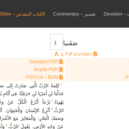
ات
Commentary – تفسير
Bible – الكتاب المقدس
صَفَنيا
Pdf anzeigen
Standard PDF
Braille PDF
PDF/UA + BDM
1
كَلِمَةُ الرَّبِّ الَّتِي صَارَتْ إِلَى صَ
جَدَلْيَا بْنِ أَمَرْيَا بْنِ حَزَقِيَّا، فِي أَيَّامِ
2
يَهُوذَا،
نَزْعاً أَنْزَعُ الْكُلَّ عَنْ وَ
3
الرَّبُّ.
أَنْزِعُ الإِنْسَانَ وَالْحَيَوَانَ. أ
وَسَمَكَ الْبَحْرِ، وَالْمَعَاثِرَ مَعَ الأَشْرَا
4
عَنْ وَجْهِ الأَرْضِ، يَقُولُ الرَّبُّ.
وَأَ