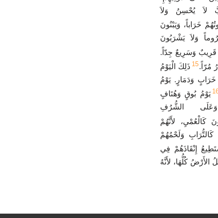
بَّ لاَ يُحْسِنُ وَلاَ
وتُهُمْ خَرَاباً، وَيَبْنُونَ
رُوماً وَلاَ يَشْرَبُونَ
 قَرِيبٌ وَسَرِيعٌ جِدّاً.
15
ُ مُرّاً.
ذَلِكَ الْيَوْمُ
َرَابٍ وَدَمَارٍ. يَوْمُ
1
يَوْمُ بُوقٍ وَهُتَافٍ
َعَلَى الشُّرُفِ
 كَالْعُمْيِ، لأَنَّهُمْ
كَالتُّرَابِ وَلَحْمُهُمْ
ْتَطِيعُ إِنْقَاذَهُمْ فِي
ُ الأَرْضُ كُلُّهَا، لأَنَّهُ