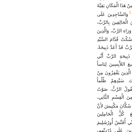
 هَذَا الْمَكَانِ بَقِيَّةَ
5
وَالسَّاجِدِينَ عَلَى
الْحَالِفِينَ بِالرَّبِّ،
وَرَاءِ الرَّبِّ، وَالَّذِينَ
ُسْكُتْ قُدَّامَ السَّيِّدِ
َبَّ قَدْ أَعَدَّ ذَبِيحَةً.
بِيحَةِ الرَّبِّ أَنِّي
عَ اللاَّبِسِينَ لِبَاساً
الَّذِينَ يَقْفِزُونَ مِنْ
ْتَ سَيِّدِهِمْ ظُلْماً
َقُولُ الرَّبُّ، صَوْتُ
نَ الْقِسْمِ الثَّانِي،
ا سُكَّانَ مَكْتِيشَ لأَنَّ
 كُلُّ الْحَامِلِينَ
ِي أُفَتِّشُ أُورُشَلِيمَ
ينَ عَلَى دُرْدِيِّهِمِ،