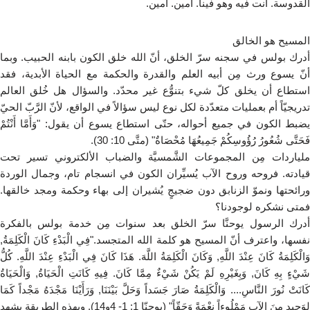
القدوسة. أنت فيه وهو فينا. آمين. آمين.
المسيح هو الخالق
أدرك بولس في سجنه سرّ الخلق، أنّ الله خلق الكون بابنه الحبيب. وبما
أنّ يسوع ورث مِن أبيه العلم والقدرة والحكمة مع الحياة الأبدية، فقد
استطاع أن يخلق كلّ شيء بتنوُّع غير محدّد. والسؤال هل خُلق العالم
تدريجيّاً أم بعمليات متعدّدة لكل نوع ليس سؤالاً في الواقع، لأنّ الرَّبّ الحيّ
يضبط الكون في جميع أحواله، حتّى استطاع يسوع أن يقول: "وَأَمَّا أَنْتُمْ
فَحَتَّى شُعُورُ رُؤُوسِكُمْ جَمِيعُهَا مُحْصَاةٌ" (متَّى 10: 30).
ملياردات مِن المجموعات الشَّمسيَّة والضباب الألكتروني تسير تحت
قيادته. فروحه وروح الآب يُسيِّران الكون في انسجام تام، وجمال الوردة
ورائحتها ونموّ الزنابق دون ضجيجٍ يُشيران إلى بهاء وحكمة ومجد خالقها.
فمتى نشكره لوجودنا؟
أدرك الرسول يوحنَّا سرّ الخلق بعد سنوات مِن خدمة بولس بالفكرة
نفسها، واعترف أنّ المسيح هو كلمة الله المتجسد."فِي الْبَدْءِ كَانَ الْكَلِمَةُ,
وَالْكَلِمَةُ كَانَ عِنْدَ اللَّهِ, وَكَانَ الْكَلِمَةُ اللَّهَ. هَذَا كَانَ فِي الْبَدْءِ عِنْدَ اللَّهِ. كُلُّ
شَيْءٍ بِهِ كَانَ, وَبِغَيْرِهِ لَمْ يَكُنْ شَيْءٌ مِمَّا كَانَ. فِيهِ كَانَتِ الْحَيَاةُ, وَالْحَيَاةُ
كَانَتْ نُورَ النَّاسِ.... وَالْكَلِمَةُ صَارَ جَسَداً وَحَلَّ بَيْنَنَا, وَرَأَيْنَا مَجْدَهُ مَجْداً كَمَا
لِوَحِيدٍ مِنَ الآبِ مَمْلُوءاً نِعْمَةً وَحَقّاً" (يوحنّا 1: 1- 4و14). وبهذه الطريقة يشهد