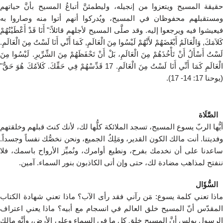
حقيقة المسيح ويتعزوا من إنجيله، وليطمئنَّ أتباعُ المسيح بأنَّ حياتهم
ومستقبلهم محفوظان في المسيح، ويُدركوا أنهم أتوا منه وصاروا به
فيعيشوا فيه ويرجعوا إليه. وقد صلَّى المسيح لأجلهم قائلاً:" أَنَا قَدْ أَعْطَيْتُهُمْ
كَلاَمَكَ, وَالْعَالَمُ أَبْغَضَهُمْ لأَنَّهُمْ لَيْسُوا مِنَ الْعَالَمِ, كَمَا أَنِّي أَنَا لَسْتُ مِنَ الْعَالَمِ.
لَسْتُ أَسْأَلُ أَنْ تَأْخُذَهُمْ مِنَ الْعَالَمِ، بَلْ أَنْ تَحْفَظَهُمْ مِنَ الشِّرِّيرِ. لَيْسُوا مِنَ
الْعَالَمِ كَمَا أَنِّي أَنَا لَسْتُ مِنَ الْعَالَمِ. 17 قَدِّسْهُمْ فِي حَقِّكَ. كَلاَمُكَ هُوَ حَقٌّ"
(يوحنا 17: 14- 17).
الصَّلَاة
أيُّها الربّ يسوع المسيح، تسجد الملائكة كلُّها لك، لأنك كنتَ قبلهم وخلقتهم
وفديتنا. أنت مالك الكون القدير، ومَلِكُ الجميع، ونحن نخصُّك نفساً وجسداً.
ساعدنا على أن نخدمك بفرح، ونطيع أوامرك، ونُميِّز الأرواح باسمك، فلا
ننفتح لمذاهب مضادة لك، حتى وإن أتى الكاذبون بنور السماء. آمين.
السُّؤَال
ماذا تعني كلمة يسوع: مَن رآني فقد رأى الآب؟ ماذا تعني شهادة الكتاب
المقدّس أنّ المسيح خلق العالم في انسجام مع أبيه؟ ماذا يعني اعتراف
الرسول بولس أنَّ المسيح خلق كل ما في السماء وعلى الأرض، وأنَّه مالك