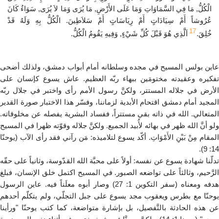
الْكُلُّ, مَا فِي السَّمَاوَاتِ وَمَا عَلَى الأَرْضِ, مَا يُرَى وَمَا لاَ يُرَى, سَوَاءٌ كَانَ
عُرُوشاً أَمْ سِيَادَاتٍ أَمْ رِيَاسَاتٍ أَمْ سَلاَطِينَ. الْكُلُّ بِهِ وَلَهُ قَدْ
17
خُلِقَ.
اَلَّذِي هُوَ قَبْلَ كُلِّ شَيْءٍ, وَفِيهِ يَقُومُ الْكُلُّ.
عاين بولس المسيح في مجده وسلطانه أمام أبواب دمشق، ولذلك أضحى
تفكيره وعقيدته مختومَين ببهاء ربّه العظيم. عاش يسوع كإنسان على
الأرض في جلاله المستتر، ولكنَّ رسول الأمم رأى واختبر في جلال ربّه
المجيد أمام دمشق اقتحام الأبدية لزماننا، وفسّر هذا الاختبار صورة القدير
المتعالي. الله في ذاته بقي مستتراً، ففساد البشرية يفصله عن مخلوقاته.
ولو أنَّ الله ظهر في بهائه لأُبيد الجميع. ولكنَّ جلاله وقوّته ظهرا في المسيح
المقام مِنْ بَيْنِ الأَمْوَاتِ. أكّد يسوع لتلاميذه: مَن رآني فقد رأى الآب (يوحنّا
14: 9).
تدلّنا شهادة يسوع عن نفسه: أولاً على محبَّة الله القدّوسة، وثانياً على حقّه
الرَّحيم، وثالثاً على تواضعه الصبور. في المسيح اكتمل خلق الإنسان، فبلغ
هدفه ومعناه (سفر التكوين 1: 27) وصار أبوه معلَناً فيه. عاين الرسول
يوحنّا مع بطرس ويعقوب مجد يسوع على جبل التجلّي، ولم يتكلّم أحدهم
عن هذه الحادثة بالتَّفصيل، بل بإشارة متواضعة، كما كتب يوحنّا "ورأينا