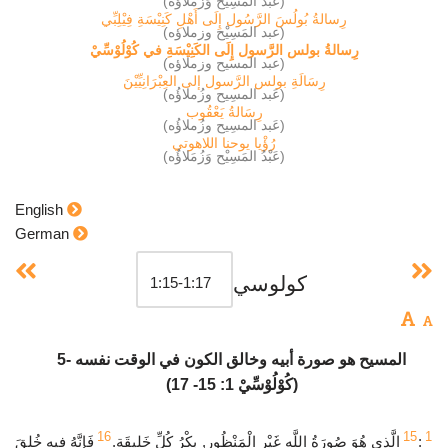
(عَبْدُ المَسِيْح وَزُمَلاؤُه)
رِسالةُ بُولُسَ الرَّسُول إِلَى أَهْلِ كَنِيْسَةِ فِيْلِبِّي
(عبد المَسِيْح وزملاؤه)
رِسالةُ بولس الرَّسول إِلَى الكَنِيْسَةِ في كُوْلُوْسِّيْ
(عبد المسيح وزملاؤه)
رِسَالَةِ بولس الرَّسول إلى العِبْرَانِيِّيْنَ
(عَبد المسِيح وزُملاؤُه)
رِسَالةُ يَعْقُوب
(عَبد المسِيح وزُملاؤُه)
رُؤْيا يوحنا اللاهوتي
(عَبْدُ المَسِيْح وَزُمَلاؤُه)
English
German
كولوسي
5- المسيح هو صورة أبيه وخالق الكون في الوقت نفسه
(كُوْلُوْسِّيْ 1: 15- 17)
16
15
1
:
الَّذِي هُوَ صُورَةُ اللَّهِ غَيْرِ الْمَنْظُورِ, بِكْرُ كُلِّ خَلِيقَةٍ.
فَإِنَّهُ فِيهِ خُلِقَ