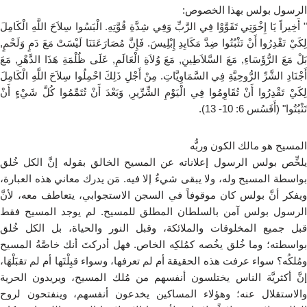
الرسول بولس بهذا الخصوص:
" أَخِيراً يَا إِخْوَتِي تَقَوَّوْا فِي الرَّبِّ وَفِي شِدَّةِ قُوَّتِهِ. الْبَسُوا سِلاَحَ اللَّهِ الْكَامِلَ
لِكَيْ تَقْدِرُوا أَنْ تَثْبُتُوا ضِدَّ مَكَايِدِ إِبْلِيسَ. فَإِنَّ مُصَارَعَتَنَا لَيْسَتْ مَعَ دَمٍ وَلَحْمٍ,
بَلْ مَعَ الرُّؤَسَاءِ, مَعَ السَّلاَطِينِ, مَعَ وُلاَةِ الْعَالَمِ, عَلَى ظُلْمَةِ هَذَا الدَّهْرِ, مَعَ
أَجْنَادِ الشَّرِّ الرُّوحِيَّةِ فِي السَّمَاوِيَّاتِ. مِنْ أَجْلِ ذَلِكَ احْمِلُوا سِلاَحَ اللَّهِ الْكَامِلَ
لِكَيْ تَقْدِرُوا أَنْ تُقَاوِمُوا فِي الْيَوْمِ الشِّرِّيرِ, وَبَعْدَ أَنْ تُتَمِّمُوا كُلَّ شَيْءٍ أَنْ
تَثْبُتُوا" (أَفَسُس 6: 10- 13).
المسيح هو مالك الكون وربُّه
ُيلخِّص بولس الرسول إعلاناته عن المسيح الخالق بقوله إنَّ الكل خُلق
بواسطة المسيح وله، ولا يبقى شيءٌ إلا فيه. مَن يدرك معاني هذه العبارة،
ويفكر أنَّ بولس كان موقوفاً في السجن الاستجوابي، يتعاطف معه، لأنَّ
الرسول بولس آمن بالسلطان المطلق للمسيح. لم يوجد المسيح فقط
قبل جميع المخلوقات والملائكة، وقبل النور والحياة، بل الكل خُلق
بواسطته؛ وما خُلق يخُصه كمُلكِه الخاص. فهل أدركتَ أنك خاصَّةُ المسيح
ومُلكُه؟ سواء عرفت هذه الحقيقة أم لم تعرفها، وسواء قبِلْتَها أم لم تقبَلْهَا،
إنَّ أكثريَّة الناس يختلسون أنفسهم من مُلك المسيح، ويريدون الحرية
والاستقلال عنه؛ وهؤلاء المساكين يخدعون أنفسهم، وينفتحون لروح