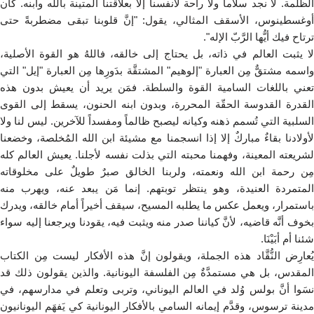
الظلمة. لا نجد سلاماً ولا راحة لأنفسنا إلا بعلاقتنا المتينة بالله وابنه. كان
أوغسطينوس، الأسقف المثالي، يقول: "إنَّ قلوبنا تبقى مضطربةً حتى
ترتاح فيك أيُّها الرَّبّ الإله".
لا يثبت العالم في ذاته، بل يحتاج إلى خالقه، فاللهُ هو القوة الأصلية،
واسمه مشتقٌّ مِن العبارة "إلوهيم" المشتقَّة بدَورِها مِن العبارة "إيل" التي
تعني باللغات السامية القوة والسلطة. فمَن يريد أن يعيش بدون هذه
القدرة القدوسة الحقّة المحررة، وبدون ابنه الحنون، يسقط إلى القوى
السلبية التي تُسمم ذهنه وكيانه ليصبح ظالماً ومفسداً للآخرين. ليس لنا ولا
لأولادنا بقاءٌ مباركٌ إلا إذا انسجمنا مع مشيئة ابن الله المُخلصة، وخضعنا
لشريعته المعينة، وفهمنا محبته التي بذلت نفسه لأجلنا. يعيش العالم كله
مِن رحمة ابن الله ونعمته، ولربنا الخالق صبرٌ طويلٌ على مخلوقاته
المتمردة العنيدة، وهو ينتظر توبتهم. إنما مَن يبعد عنه، ويهرب منه
باستمرار، ويعمل عكس ما يطلبه المسيح، سيقف أخيراً أمام خالقه، ويدرك
بخوف أنَّه قاضيه، لأنَّ كياننا صدر منه ويثبت فيه، يقودنا ويرجعنا إليه سواء
شئنا أم أبَيْنَا.
يُعارِض النُّقَّاد هذه الجملة، ويقولون إنَّ هذه الأفكار ليست مِن الكتاب
المقدس، بل هي مستمدَّةٌ مِن الفلسفة اليونانية. والذين يقولون ذلك قد
نسَوا أنَّ بولس وُلد في العالم اليوناني، وتربى وتعلم في مدارسهم، في
مدينة ترسوس، وقدَّم إيمانه السامي بالأفكار اليونانية كي يَفهَم اليونانيون