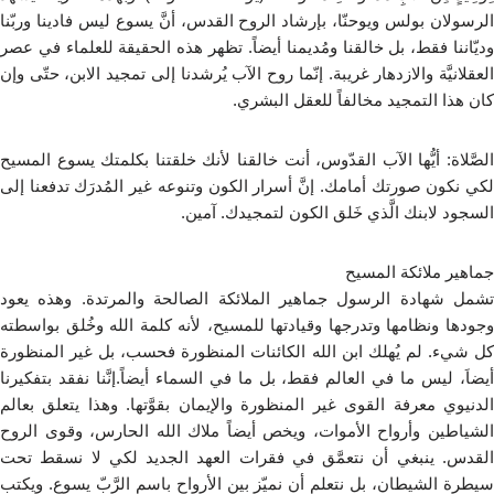
الرسولان بولس ويوحنّا، بإرشاد الروح القدس، أنَّ يسوع ليس فادينا وربّنا
وديّاننا فقط، بل خالقنا ومُديمنا أيضاً. تظهر هذه الحقيقة للعلماء في عصر
العقلانيَّة والازدهار غريبة. إنّما روح الآب يُرشدنا إلى تمجيد الابن، حتّى وإن
كان هذا التمجيد مخالفاً للعقل البشري.
الصَّلاة: أيُّها الآب القدّوس، أنت خالقنا لأنك خلقتنا بكلمتك يسوع المسيح
لكي نكون صورتك أمامك. إنَّ أسرار الكون وتنوعه غير المُدرَك تدفعنا إلى
السجود لابنك الَّذي خَلق الكون لتمجيدك. آمين.
جماهير ملائكة المسيح
تشمل شهادة الرسول جماهير الملائكة الصالحة والمرتدة. وهذه يعود
وجودها ونظامها وتدرجها وقيادتها للمسيح، لأنه كلمة الله وخُلق بواسطته
كل شيء. لم يُهلك ابن الله الكائنات المنظورة فحسب، بل غير المنظورة
أيضاَ، ليس ما في العالم فقط، بل ما في السماء أيضاً.إنَّنا نفقد بتفكيرنا
الدنيوي معرفة القوى غير المنظورة والإيمان بقوَّتها. وهذا يتعلق بعالم
الشياطين وأرواح الأموات، ويخص أيضاً ملاك الله الحارس، وقوى الروح
القدس. ينبغي أن نتعمَّق في فقرات العهد الجديد لكي لا نسقط تحت
سيطرة الشيطان، بل نتعلم أن نميّز بين الأرواح باسم الرَّبّ يسوع. ويكتب