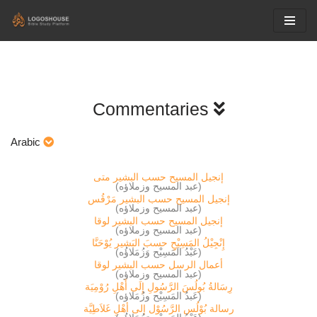
Skip
to
content
Commentaries
Arabic
إنجيل المسيح حسب البشير متى
(عبد المسيح وزملاؤه)
إنجيل المسيح حسب البشير مَرْقُس
(عبد المسيح وزملاؤه)
إنجيل المسيح حسب البشير لوقا
(عبد المسيح وزملاؤه)
إِنْجِيْلُ المَسِيْحِِِ حسبَ البَشير يُوْحَنَّا
(عَبْدُ المَسِيْح وَزُمَلاؤُه)
أعمال الرسل حسب البشير لوقا
(عبد المسيح وزملاؤه)
رِسَالةُ بُولُسَ الرَّسُولِ إِلَى أَهْلِ رُوْمِيَة
(عَبدُ المَسِيْح وزُمَلاؤه)
رسالة بُوْلُس الرَّسُوْل إلى أهْلِ غَلاَطِيَّة