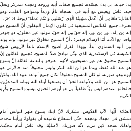
بدء حياته، بل بدء تجسّده. فجميع صفات أبيه وروحه ومجده تتمركز وتحلّ
فيه. عاش ويعيش مع أبيه في انسجام تامٍّ وديعاً ومتواضع القلب، وهو
القائل:"طَعَامِي أَنْ أَعْمَلَ مَشِيئَةَ الَّذِي أَرْسَلَنِي وَأُتَمِّمَ عَمَلَهُ" (يوحنّا 4: 34).
تعترف جميع الكنائس المسيحية في قانون الإيمان النيقاوي أنّ المسيح هو
إله مِن إله، نور مِن نور، إله حقّ مِن إله حقّ، مولود غير مخلوق، ذو جوهر
واحد مع الآب. أمّا الإسلام فيعترف أنَّ المسيح مخلوقٌ غير مولود، ولم يولد
مِن أبيه السماوي أبداً. وبهذا القرار أصبح الإسلام تابعاً لأريوس شيخ
الكنيسة في الإسكندرية الذي تبنَّى مبادئ ضدَّ المسيح. فجميع القائلين إنَّ
المسيح مخلوق هم غير مسيحيين، لأنّهم اعترفوا بالبدعة القائلة إنَّ يسوع
هو عبد الله فقط، بينما هو ابن الله البكر وليس مخلوقاً منه. فالأزلي هو
أبوه وهو صورته. لو كان المسيح مخلوقاً لكان جميع أتباعه عبيد الله. ولكنَّ
المسيح هو ابن الله، ولأتباعه الحقّ أن يصبحوا أبناء الله وبناته المدعوِّين.
فالخالق عندهم ليس ربّاً طاغياً، بل هو أبوهم الحنون بيسوع المسيح بكْرِهِ
الكريم.
الصَّلاة: أيُّها الآب القدّوس، نشكرك لأنَّ ابنك يسوع ظهر لبولس أمام
دمشق في مجدك ومجده، حتَّى استطاع تلاميذه أن يقولوا: ورأينا مجده.
ولذلك نسجد لابن مريم لأنّه صورتك الأصليَّة، وقد عاش أمام محبّتك