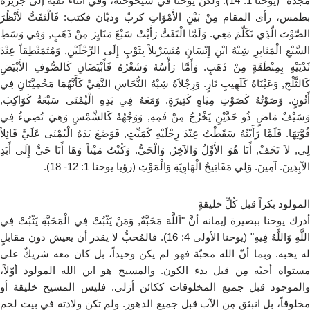
مجده" (يوحنا 1: 14). ولكنَّ يوحنَّا في شيخوخته، وفي أثناء نفيه إلى جزيرة
بطمس، رأى المقام مِنْ بَيْنِ الأَمْوَاتِ كربّ وديّان فكتب: فَالْتَفَتُّ لأَنْظُرَ
الصَّوْتَ الَّذِي تَكَلَّمَ مَعِي. وَلَمَّا الْتَفَتُّ رَأَيْتُ سَبْعَ مَنَايِرَ مِنْ ذَهَبٍ, وَفِي وَسَطِ
السَّبْعِ الْمَنَايِرِ شِبْهُ ابْنِ إِنْسَانٍ مُتَسَرْبِلاً بِثَوْبٍ إِلَى الرِّجْلَيْنِ, وَمُتَمَنْطِقاً عِنْدَ
ثَدْيَيْهِ بِمِنْطَقَةٍ مِنْ ذَهَبٍ. وَأَمَّا رَأْسُهُ وَشَعْرُهُ فَأَبْيَضَانِ كَالصُّوفِ الأَبْيَضِ
كَالثَّلْجِ, وَعَيْنَاهُ كَلَهِيبِ نَارٍ. وَرِجْلاَهُ شِبْهُ النُّحَاسِ النَّقِيِّ كَأَنَّهُمَا مَحْمِيَّتَانِ فِي
أَتُونٍ. وَصَوْتُهُ كَصَوْتِ مِيَاهٍ كَثِيرَةٍ. وَمَعَهُ فِي يَدِهِ الْيُمْنَى سَبْعَةُ كَوَاكِبَ,
وَسَيْفٌ مَاضٍ ذُو حَدَّيْنِ يَخْرُجُ مِنْ فَمِهِ, وَوَجْهُهُ كَالشَّمْسِ وَهِيَ تُضِيءُ فِي
قُوَّتِهَا. فَلَمَّا رَأَيْتُهُ سَقَطْتُ عِنْدَ رِجْلَيْهِ كَمَيِّتٍ, فَوَضَعَ يَدَهُ الْيُمْنَى عَلَيَّ قَائِلاً
لِي, لاَ تَخَفْ, أَنَا هُوَ الأَوَّلُ وَالآخِرُ, وَالْحَيُّ. وَكُنْتُ مَيْتاً وَهَا أَنَا حَيٌّ إِلَى أَبَدِ
الآبِدِينَ. آمِينَ. وَلِي مَفَاتِيحُ الْهَاوِيَةِ وَالْمَوْتِ (رؤيا يوحنا 1: 12- 18).
المولود بكراً قبل كُلِّ خليقةٍ
أدرك يوحنا ببصيرة إيمانه أنَّ "اَللَّهَ مَحَبَّةٌ, وَمَنْ يَثْبُتْ فِي الْمَحَبَّةِ يَثْبُتْ فِي
اللَّهِ وَاللَّهُ فِيهِ" (يوحنا الأولى 4: 16). فالمُحبُّ لا يقدر أن يعيش دون مقابلٍ
له يحبه. وبما أنّ الله محبّة فهو لم يكن وحيداً، بل كان معه شريكٌ على
مستواه أحبّه مِن قبل بدء الكون. والمسيح هو ابن الله المولود أوّلاً،
والموجود قبل جميع المخلوقات ككائن أزلي. فليس المسيح خليقة أو
مخلوقاً، بل انبثق مِن الآب قبل جميع الدهور. ولم تكن ولادته في بيت لحم