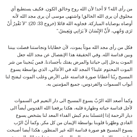
من رأى الله؟ لا أحد! لأن الله روح وخالق الكون. فكيف يستطيع أي
مخلوق أن يرى الله الخالق! واشتهى موسى أن يرى مجد الله لأنه
أوصاه بوصاياه المباركة. فجاوبه الله قائلا (خروج 33: 20): "لاَ تَقْدِرُ أَنْ
تَرَى وَجْهِي، لأَنَّ الإِنْسَانَ لاَ يَرَانِي وَيَعِيشُ."
فكل من رأى مجد الله موتاً يموت، لأن خطايانا ونجاستنا فصلت بيننا
وبين قداسة الله. وفي الحقيقة هذا الإنفصال عن مجد الله جعل
الموت يدخل إلى حياتنا والمرض يفتك بأجسادنا. فمن يُنجينا من شر
الموت المحتوم علينا؟ المجد لله في الأعالي، الذي بواسطة يسوع
المسيح ربّنا أعطانا صورة قداسته على الأرض وغلب الموت ليفتح لنا
أبواب السموات والفردوس، جميع المؤمنين به.
وكما أصعد الله الرّبّ يسوع المسيح الى دار النعيم في السموات
لأجل قداسة حياته وطهارة قلبه، هكذا يرفعنا الله القدوس أيضاً الى
ديار الرحمة إذا إغتسلنا بدم كبش الفداء المعد لنا بشخص يسوع
الفادي وطهّرنا قلوبنا بواسطة الإيمان من كل مكر. وكما أنّ الرّب
يسوع المسيح هو صورة قداسة الله غير المنظور، هكذا أيضا أصبحت