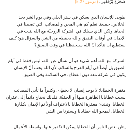
صَخْرَةٍ يَرْفَعُنِي.
(مزمور 5:27)
طوبى للإنسان الذي يسكن في ستر العلي وفي يوم الشر يجد
الخلاص. جميعنا نعلم كم هي المحن والمصائب التي تصيبنا في
الحياة. ولكن الذي يسلك في الشركة الروحيّة مع الله يثبت في
الإيمان في أوقات الضيق والله يحفظه من الشر. والسؤال هو: كيف
نستطيع أن نتأكد أنّ الله سيحفظنا في وقت الضيق؟
الشركة مع الله: أهم شيء هو أن نسأل عن الله، ليس فقط في أيام
الضيق بل أيضاً في أيام الفرح والسلام. لأن الله يحب أنّ الإنسان
يكون في شركة معه دون انقطاع، في السلامة وفي الضيق.
مغفرة الخطايا: لا يوجد إنسان لا يخطِئ. وكثيراً ما تأتي المصائب
بسبب خطايانا الظاهرة منها أو الخفيّة. فلذلك نحتاج دائماً إلى غفران
الخطايا. وتبتدئ مغفرة الخطايا بالاعتراف أولاً ثم الإيمان بكفّارة
الخطايا، ليمحو الله خطايانا ويسترنا من الشر.
يظن بعض الناس أن الخطايا يمكن التكفير عنها بواسطة الأعمال.