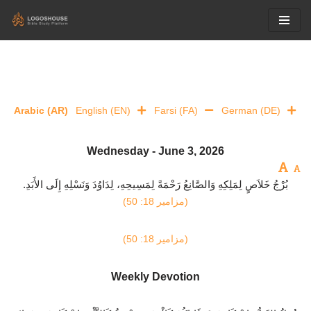
Skip
to
content
Arabic (AR)
English (EN)
Farsi (FA)
German (DE)
Wednesday - June 3, 2026
بُرْجُ خَلاَصٍ لِمَلِكِهِ وَالصَّانِعُ رَحْمَةً لِمَسِيحِهِ، لِدَاوُدَ وَنَسْلِهِ إِلَى الأَبَدِ.
(مزامير 18: 50)
(مزامير 18: 50)
Weekly Devotion