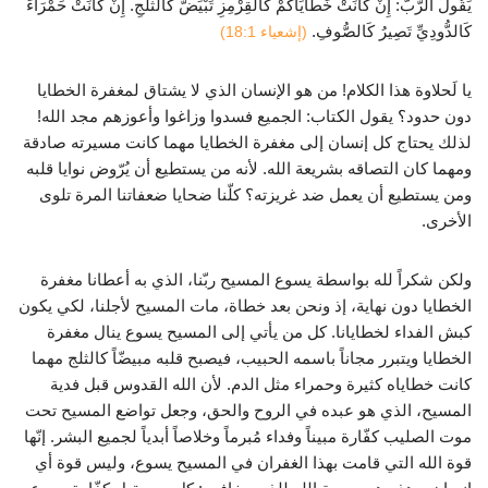
يَقُولُ الرَّبُّ: إِنْ كَانَتْ خَطَايَاكُمْ كَالْقِرْمِزِ تَبْيَضُّ كَالثَّلْجِ. إِنْ كَانَتْ حَمْرَاءَ
كَالدُّودِيِّ تَصِيرُ كَالصُّوفِ.
(إشعياء 18:1)
يا لَحلاوة هذا الكلام! من هو الإنسان الذي لا يشتاق لمغفرة الخطايا
دون حدود؟ يقول الكتاب: الجميع فسدوا وزاغوا وأعوزهم مجد الله!
لذلك يحتاج كل إنسان إلى مغفرة الخطايا مهما كانت مسيرته صادقة
ومهما كان التصاقه بشريعة الله. لأنه من يستطيع أن يُرّوض نوايا قلبه
ومن يستطيع أن يعمل ضد غريزته؟ كلّنا ضحايا ضعفاتنا المرة تلوى
الأخرى.
ولكن شكراً لله بواسطة يسوع المسيح ربّنا، الذي به أعطانا مغفرة
الخطايا دون نهاية، إذ ونحن بعد خطاة، مات المسيح لأجلنا، لكي يكون
كبش الفداء لخطايانا. كل من يأتي إلى المسيح يسوع ينال مغفرة
الخطايا ويتبرر مجاناً باسمه الحبيب، فيصبح قلبه مبيضّاً كالثلج مهما
كانت خطاياه كثيرة وحمراء مثل الدم. لأن الله القدوس قبل فدية
المسيح، الذي هو عبده في الروح والحق، وجعل تواضع المسيح تحت
موت الصليب كفّارة مبيناً وفداء مُبرماً وخلاصاً أبدياً لجميع البشر. إنّها
قوة الله التي قامت بهذا الغفران في المسيح يسوع، وليس قوة أي