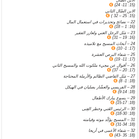
الابن الضالّ
(15: 11- 24)
الابن الضّال الثاني
(15: 25 – 32 )
22 – نصائح وتحذيرات في استعمال المال
(16: 1 – 18)
23 – مَثَل الرجل الغني ولعازر الفقير
(16: 19 – 31)
24 – أبحاث المسيح مع تلاميذه
(17: 1- 10)
25 – شفاء البرص العشرة
(17: 11- 19)
26 – أقوال عن مجيء ملكوت الله والمسيح الثاني
(17: 20 – 37)
27 – مَثَل القاضي الظالم والأرملة المحتاجة
(18: 1- 8)
28 – الفريسي والعشّار يصليان في الهيكل
(18: 9-14)
29 – يسوع يبارك الأطفال
(18: 15-17)
30 – الرئيس الغَني وخطر الغِنى
(18: 18-30)
31 – المسيح يؤكّد موته وقيامته
(18: 31-34)
32 – شفاء الأعمى في أريحا
(18: 35 -43)