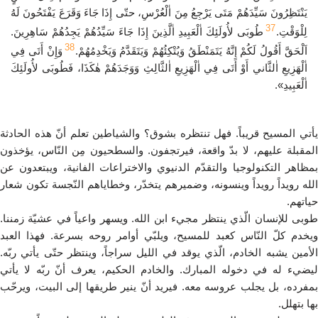
يَنْتَظِرُونَ سَيِّدَهُمْ مَتَى يَرْجِعُ مِنَ اٰلْعُرْسِ، حتّى إِذَا جَاءَ وَقَرَعَ يَفْتَحُونَ لَهُ
37
لِلْوَقْتِ.
طُوبَى لأُولَئِكَ اٰلْعَبِيدِ اٰلَّذِينَ إِذَا جَاءَ سَيِّدُهُمْ يَجِدُهُمْ سَاهِرِينَ.
38
اَلْحَقَّ أَقُولُ لَكُمْ إِنَّهُ يَتَمَنْطَقُ وَيُتْكِئُهُمْ وَيَتَقَدَّمُ وَيَخْدِمُهُمْ.
وَإِنْ أَتَى فِي
اٰلْهَزِيعِ اٰلثَّاني أَوْ أَتَى فِي اٰلْهَزِيعِ اٰلثَّالِثِ وَوَجَدَهُمْ هٰكَذَا، فَطُوبَى لأُولَئِكَ
اٰلْعَبِيدِ».
يأتي المسيح قريباً. فهل تنتظره بشوق؟ والشياطين تعلم أنّ هذه الحادثة
المقبلة عليهم، لا بدّ واقعة، فيرتجفون. والسطحيون مِن النّاس، يؤخذون
بمظاهر التكنولوجيا والتقدّم الدنيوي والاختراعات الفانية، ويبتعدون عن
الله رويداً رويداً وينسونه، وضميرهم يتخدّر، وخطاياهم النّجسة تكون شعار
حياتهم.
طوبى للإنسان الّذي ينتظر مجيء ابن الله. ويسهر واعياً في عشيّة زمننا.
ويخدم كلّ النّاس كعبد للمسيح، ويلبّي أوامر روحه بسرعة. فهذا العبد
الأمين يشبه الخادم، الّذي يوقد في الليل سراجاً، وينتظر حتّى يأتي ربّه.
ليضيء له في دخوله المبارك. والخادم الحكيم، يعرف أنّ ربّه لا يأتي
بمفرده، بل يجلب عروسه معه. فيريد أنّ ينير طريقها إلى البيت، ويرحّب
بها بتهلل.