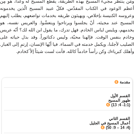
ومَن ينتظر مجيء المسيح بهذه الطريقة، يقطع المسيح له وعداً، هو مِن
أعظم الوعود في الكتاب المقدّس. فكلّ عبيد المسيح الّذين يخدمونه
وعروسه الكنيسة بإخلاص، ويهيئون طريقه بخدمات تواضعهم، يطلب إليهم
المسيح عند مجيئه، أنّ يجلسوا ويرتاحوا ويتعشّوا. والعريس نفسه، هو
يخدمهم، ويلبس لباس الخادم. فهل تدرك، ما يقول ابن الله لك؟ أنّه عريس
وخادم بنفس الوقت. فإلهنا محبّة، وليس دكتاتوراً. وقد بذل حياته على
الصليب لأجلنا، ويكمل خدمته في السماء. فيا أيّها الإنسان، إرتمِ إلى الغبار.
وأهلك كبرياءك وكن رأساً خادماً كالله. فأنت لست شيئاً إلاّ كخادم.
مقدمة
القسم الأول
ظهور المسيح
(1:1- 4: 13)
القسم الثاني
أعمال المسيح في الجليل
(4: 14 – 9: 50)