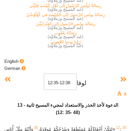
(عَبْدُ المَسِيْح وَزُمَلاؤُه)
رِسالةُ بُولُسَ الرَّسُول إِلَى أَهْلِ كَنِيْسَةِ فِيْلِبِّي
(عبد المَسِيْح وزملاؤه)
رِسالةُ بولس الرَّسول إِلَى الكَنِيْسَةِ في كُوْلُوْسِّيْ
(عبد المسيح وزملاؤه)
رِسَالَةِ بولس الرَّسول إلى العِبْرَانِيِّيْنَ
(عَبد المسِيح وزُملاؤُه)
رِسَالةُ يَعْقُوب
(عَبد المسِيح وزُملاؤُه)
رُؤْيا يوحنا اللاهوتي
(عَبْدُ المَسِيْح وَزُمَلاؤُه)
English
German
لوقا
13 - الدعوة لأخذ الحذر والاستعداد لمجيء المسيح ثانية
(12: 35- 48)
36
12
35
:
«لِتَكُنْ أَحْقَاؤُكُمْ مُمَنْطَقَةً وَسُرُجُكُمْ مُوقَدَةً،
وَأَنْتُمْ مِثْلُ أُنَاسٍ