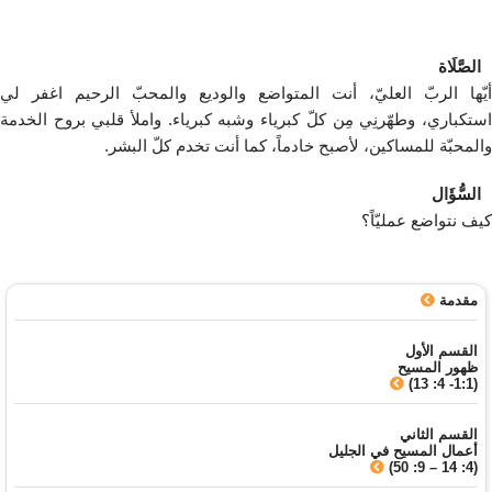
الصَّلَاة
أيّها الربّ العليّ، أنت المتواضع والوديع والمحبّ الرحيم اغفر لي
استكباري، وطهّرنِي مِن كلّ كبرياء وشبه كبرياء. واملأ قلبي بروح الخدمة
والمحبّة للمساكين، لأصبح خادماً، كما أنت تخدم كلّ البشر.
السُّؤَال
كيف نتواضع عمليّاً؟
مقدمة
القسم الأول
ظهور المسيح
(1:1- 4: 13)
القسم الثاني
أعمال المسيح في الجليل
(4: 14 – 9: 50)