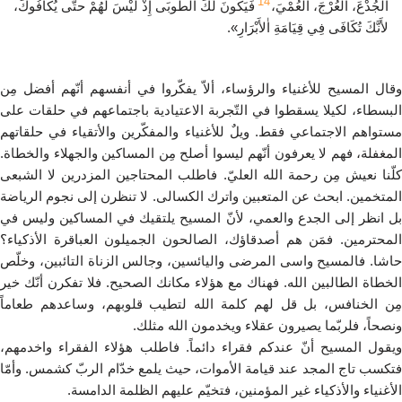
14
اٰلْجُدْعَ، اٰلْعُرْجَ، اٰلْعُمْيَ،
فَيَكُونَ لَكَ اٰلطُّوبَى إِذْ لَيْسَ لَهُمْ حتّى يُكَافُوكَ،
لأَنَّكَ تُكَافَى فِي قِيَامَةِ اٰلأَبْرَارِ».
وقال المسيح للأغنياء والرؤساء، ألاّ يفكّروا في أنفسهم أنّهم أفضل مِن
البسطاء، لكيلا يسقطوا في التّجربة الاعتيادية باجتماعهم في حلقات على
مستواهم الاجتماعي فقط. ويلٌ للأغنياء والمفكّرين والأتقياء في حلقاتهم
المغفلة، فهم لا يعرفون أنّهم ليسوا أصلح مِن المساكين والجهلاء والخطاة.
كلّنا نعيش مِن رحمة الله العليّ. فاطلب المحتاجين المزدرين لا الشبعى
المتخمين. ابحث عن المتعبين واترك الكسالى. لا تنظرن إلى نجوم الرياضة
بل انظر إلى الجدع والعمي، لأنّ المسيح يلتقيك في المساكين وليس في
المحترمين. فمَن هم أصدقاؤك، الصالحون الجميلون العباقرة الأذكياء؟
حاشا. فالمسيح واسى المرضى واليائسين، وجالس الزناة التائبين، وخلّص
الخطاة الطالبين الله. فهناك مع هؤلاء مكانك الصحيح. فلا تفكرن أنّك خير
مِن الخنافس، بل قل لهم كلمة الله لتطيب قلوبهم، وساعدهم طعاماً
ونصحاً، فلربّما يصيرون عقلاء ويخدمون الله مثلك.
ويقول المسيح أنّ عندكم فقراء دائماً. فاطلب هؤلاء الفقراء واخدمهم،
فتكسب تاج المجد عند قيامة الأموات، حيث يلمع خدّام الربّ كشمس. وأمّا
الأغنياء والأذكياء غير المؤمنين، فتخيّم عليهم الظلمة الدامسة.