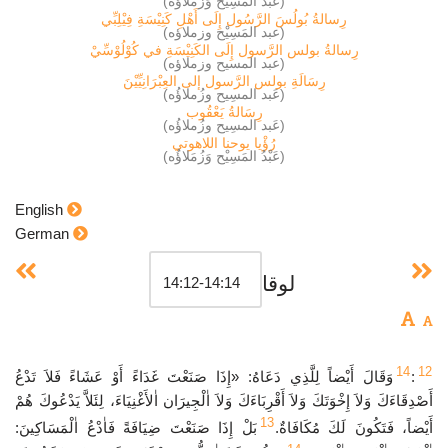
(عَبْدُ المَسِيْح وَزُمَلاؤُه)
رِسالةُ بُولُسَ الرَّسُول إِلَى أَهْلِ كَنِيْسَةِ فِيْلِبِّي
(عبد المَسِيْح وزملاؤه)
رِسالةُ بولس الرَّسول إِلَى الكَنِيْسَةِ في كُوْلُوْسِّيْ
(عبد المسيح وزملاؤه)
رِسَالَةِ بولس الرَّسول إلى العِبْرَانِيِّيْنَ
(عَبد المسِيح وزُملاؤُه)
رِسَالةُ يَعْقُوب
(عَبد المسِيح وزُملاؤُه)
رُؤْيا يوحنا اللاهوتي
(عَبْدُ المَسِيْح وَزُمَلاؤُه)
English
German
لوقا
14
12
:
وَقَالَ أَيْضاً لِلَّذِي دَعَاهُ: «إِذَا صَنَعْتَ غَدَاءً أَوْ عَشَاءً فَلاَ تَدْعُ
أَصْدِقَاءَكَ وَلاَ إِخْوَتَكَ وَلاَ أَقْرِبَاءَكَ وَلاَ اٰلْجِيرَان اٰلأَغْنِيَاءَ، لِئَلاَّ يَدْعُوكَ هُمْ
13
أَيْضاً، فَتَكُونَ لَكَ مُكَافَاةٌ.
بَلْ إِذَا صَنَعْتَ ضِيَافَةً فَاٰدْعُ اٰلْمَسَاكِينَ: