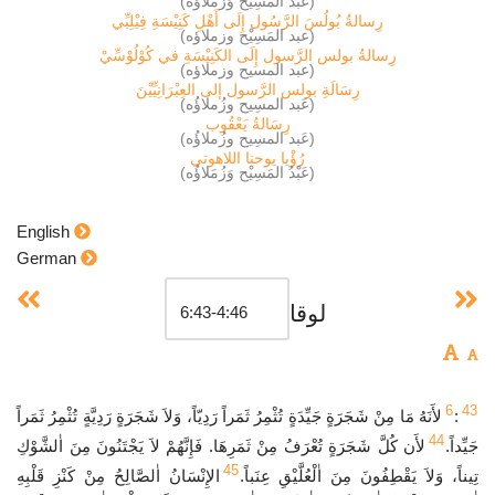
(عَبْدُ المَسِيْح وَزُمَلاؤُه)
رِسالةُ بُولُسَ الرَّسُول إِلَى أَهْلِ كَنِيْسَةِ فِيْلِبِّي
(عبد المَسِيْح وزملاؤه)
رِسالةُ بولس الرَّسول إِلَى الكَنِيْسَةِ في كُوْلُوْسِّيْ
(عبد المسيح وزملاؤه)
رِسَالَةِ بولس الرَّسول إلى العِبْرَانِيِّيْنَ
(عَبد المسِيح وزُملاؤُه)
رِسَالةُ يَعْقُوب
(عَبد المسِيح وزُملاؤُه)
رُؤْيا يوحنا اللاهوتي
(عَبْدُ المَسِيْح وَزُمَلاؤُه)
English
German
لوقا
6
43
:
لأَنَهُ مَا مِنْ شَجَرَةٍ جَيِّدَةٍ تُثْمِرُ ثَمَراً رَدِيّاً، وَلاَ شَجَرَةٍ رَدِيَّةٍ تُثْمِرُ ثَمَراً
44
جَيِّداً.
لأَن كُلَّ شَجَرَةٍ تُعْرَفُ مِنْ ثَمَرِهَا. فَإِنَّهُمْ لاَ يَجْتَنُونَ مِنَ اٰلشَّوْكِ
45
تِيناً، وَلاَ يَقْطِفُونَ مِنَ اٰلْعُلَّيْقِ عِنَباً.
الإِنْسَانُ اٰلصَّالِحُ مِنْ كَنْزِ قَلْبِهِ