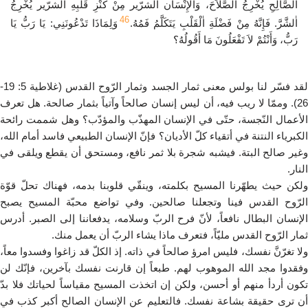
اٰلصَّالِحِ يُخْرِجُ اٰلصَّلاَحَ، وَاٰلإِنْسَان اٰلشرّير مِنْ كَنْزِ قَلْبِهِ اٰلشرّير يُخْرِجُ
46
اٰلشَّرَّ. فَإِنَّهُ مِنْ فَضْلَةِ اٰلْقَلْبِ يَتَكَلَّمُ فَمُهُ.
وَلِمَاذَا تَدْعُونَنِي: يَا رَبُّ يَا
رَبُّ، وَأَنْتُمْ لاَ تَفْعَلُونَ مَا أَقُولُهُ؟
لقد فسّر لنا بولس معنى ثمار الجسد وثمار الرّوح القدس (غلاطية 5: 19-
26). وممّا لا ريب فيه، أن ليس إنسان صالحاً وآتياً بثمار صالحة. هل تعرف
الأعمال النّجسة، حتّى في الإنسان المهذّب والمؤدّب؟ وهل شممت رائحة
الكبرياء النتنة في أتقياء كلّ الأديان؟ فإنّ الإنسان الطبيعي فاسد أمام الله،
وغير صالح البتة. فيشبه شجرة بلا ثمر نافع، ومستحق أن يقطع ويلقى في
النار.
ولكن حيث يطهّرنا المسيح بكلمته، وينقّي قلوبنا بدمه، فهناك تحلّ قوّة
الرّوح القدس فينا وتجعلنا صالحين. وفي تواضع محبّة المسيح يصبح
الإنسان البطال نافعاً، لأنّ فرح الربّ وسلامه، يدفعاننا إلى الصبر. أدرس
ثمار الرّوح القدس مليّاً، فتعرف ماذا يشاء الربّ أن يعمل منك.
ولا تغرّنَّ نفسك، فليس امرؤ صالحاً في ذاته. إذ الكلّ قد زاغوا وفسدوا معاً،
وفقدوا مجد الله الموهوب لهم. طبعاً إن قارنت نفسك بآخرين، فإنّك لن
تكون أردأ منهم أو أحسن، ولكن إن اتخذت المسيح مقياساً لحياتك فلا بدّ
أن ترى حقيقة بشاعة نفسك. فالتعليم عن الإنسان الصالح أكبر كذب في