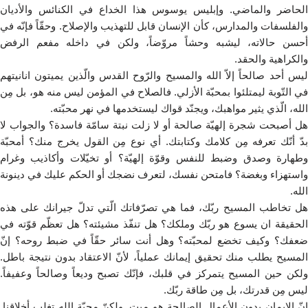
الحاضر والماضي. وإبليس يوسوس هذا الخداع في الكنائس والأديان
والفلسفات والمدارس، كأن الإنسان قابل للتهذيب والإصلاح. وحقّاً فإنّه في
أحسن حالاته، ليشبه وحشاً مروّضاً، ولكن في داخله مفعم الرفض
والكراهية والحقد.
ليس أحد صالحاً إلاّ الله والمسيح والرّوح القدس والّذين يميتون انانيتهم
في التّوبة ليمتلئوا بمحبّة الأزلي. فالصلاح في المؤمن ليس منه هو، بل مِن
الله، الّذي يثير مواهبك، ويجنّد قواك ليستخدمها في نهر محبّته.
هل أصبحت شجرة إلهيّة صالحة أو لا زلت نبتة سامّة فاسدة؟ والجواب لا
بدّ أنّك تعرفه مِن كلامك وكتابتك. أي نوع مِن القول يخرج منك؟ أمحبّة
وطهارة وصدق وضبط للنفس وقوّة إلهيّة؟ أو تخيّلات وأكاذيب وغرام
واستهزاء وبغضة؟ فامتحن نفسك، لتعرف نضجك أو الحكم عليك في دينونة
الله.
هل تخاطب المسيح ربّك، فما هي تصرّفاتك الّتي تدلّ جيرانك على هذه
الحقيقة ان يسوع هو ربّك وملكك؟ هل تنفّذ مشيئته؟ هل تعظّم قوّته في
ضعفك؟ وكيف تخضع لمحبّته؟ وهل أنت سائر حقّاً في ضبط روحه؟ إنّ
المسيح يطلب منك تحقيق إيمانك عملياً، لأنّ الاعتقاد بدون نتيجة باطل.
ولكن حين المسيح يتمركز في قلبك، فإنّك تصبح وديعاً وصالحاً وعفيفاً.
ليس مِن قدرتك، بل مِن طاقة ربّك.
إنّ الإيمان بدون الأعمال الصالحة هو ميت. ولكنّ محبّة الله تغلب أخلاقنا.