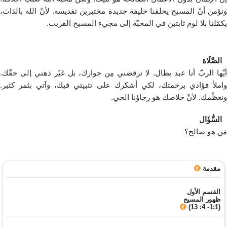
ونؤمن أنّ المسيح يخلقنا خليقة جديدة مختبرين تقديسه. لأنّ الله بالذات،
يكمّلنا بلا لوم ثابتين في المحبّة إلى مجيء المسيح القريب.
الصَّلَاة
أيّها الربّ أنا عبد بطال. لا ترفضني مِن جوارك، بل غيّر ذهني إلى حقّك.
واملأ فؤادي برحمتك، لكي أشكرك على تثبيتي فيك، وآتي بثمر كثير.
ونعظّمك. لأنّ خلاصك هو رجاؤنا الحي.
السُّؤَال
مَن هو صالح؟
مقدمة
القسم الأول
ظهور المسيح
(1:1- 4: 13)