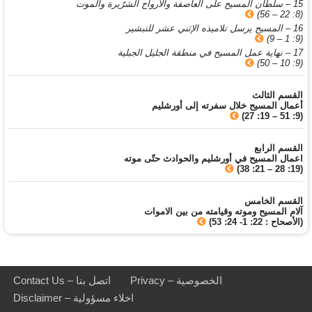
15 – سلطان المسيح على العاصفة والأرواح الشرّيرة والموت
(8: 22 – 56)
16 – المسيح يرسل تلاميذه الإثني عشر للتبشير
(9: 1 – 9)
17 – نهاية عمل المسيح في منطقة الجليل الجبلية
(9: 10 – 50)
القسم الثالث
أعمال المسيح خلال سفرته إلى أورشليم
(9: 51 – 19: 27)
القسم الرابع
اعمال المسيح في أورشليم والحوادث حتّى موته
(19: 28 – 21: 38)
القسم الخامس
آلام المسيح وموته وقيامته من بين الاموات
(الأصحاح : 22: 1- 24: 53)
Privacy – الخصوصية
Contact Us – اتصل بنا
Disclaimer – اخلاء مسؤولية