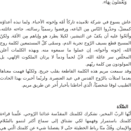
وَيَعْمَلُونَ بِهَا».
عاش يسوع في شركة تلاميذه تاركاً أمّه وإخوته الأحباء. ولما نبذه أعداؤه
كمضلّ، وحذّروا النّاس مِن اتّباعه، ورفضوا رسميّاً رسالته، جاءته عائلته،
وألحّوا عليه أن يكفّ عن التبشير، لكيلا يطرد هو وإياهم مِن الأمّة. ولكنّ
المسيح قطع بسيف الرّوح تجربة الدم، وسمّى كلّ المستمعين لكلمة روح
الله، إخوته وأخواته، إن عملوا ما سمعوه منه. وبهذه الكلمات أعلن
المخلّص سر عائلة الله، لأنّ لحماً ودماً لا يرثان الملكوت الإلهي، بل
المولودون مِن كلمة ربّهم.
وقد سمعت مريم هذه الكلمة القاطعة بقلب جريح. ولكنّها فهمت معناها
بعدما امتلأت بالرّوح القدس في عيد العنصرة. ولربّما أخبرت بهذا الحادث
الطبيب لوقا شخصيّاً، الّذي أحاطنا بأخبار أُخر عن طريق مريم.
الصَّلَاة
أيّها الربّ المخبر، نشكرك لكلمتك المقدّسة غذائنا الرّوحي. علّمنا قراءة
كلمتك باستمرار وفهمها لكي نشتاق إلى سماع أكثر لننمو بالسّلام
والإيمان. وفُكّ منّا رباط الخطيئة حتّى لا يفصلنا شيء عن كلمتك الّتي هي