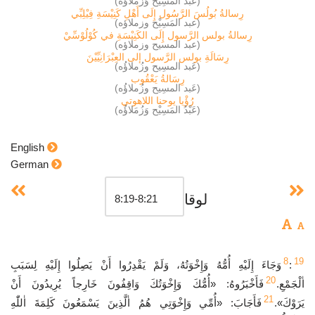
(عَبْدُ المَسِيْح وَزُمَلاؤُه)
رِسالةُ بُولُسَ الرَّسُول إِلَى أَهْلِ كَنِيْسَةِ فِيْلِبِّي
(عبد المَسِيْح وزملاؤه)
رِسالةُ بولس الرَّسول إِلَى الكَنِيْسَةِ في كُوْلُوْسِّيْ
(عبد المسيح وزملاؤه)
رِسَالَةِ بولس الرَّسول إلى العِبْرَانِيِّيْنَ
(عَبد المسِيح وزُملاؤُه)
رِسَالةُ يَعْقُوب
(عَبد المسِيح وزُملاؤُه)
رُؤْيا يوحنا اللاهوتي
(عَبْدُ المَسِيْح وَزُمَلاؤُه)
English
German
لوقا
8
19
:
وَجَاءَ إِلَيْهِ أُمُّهُ وَإِخْوَتُهُ، وَلَمْ يَقْدِرُوا أَنْ يَصِلُوا إِلَيْهِ لِسَبَبِ
20
اٰلْجَمْعِ.
فَأَخْبَرُوهُ: «أُمُّكَ وَإِخْوَتُكَ وَاقِفُونَ خَارِجاً يُرِيدُونَ أَنْ
21
يَرَوْكَ».
فَأَجَابَ: «أُمِّي وَإِخْوَتِي هُمُ اٰلَّذِينَ يَسْمَعُونَ كَلِمَةَ اٰللّٰهِ