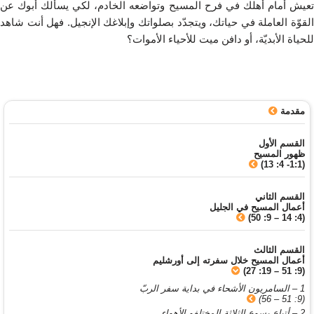
تعيش أمام أهلك في فرح المسيح وتواضعه الخادم، لكي يسألك أبوك عن
القوّة العاملة في حياتك، ويتجدّد بصلواتك وإبلاغك الإنجيل. فهل أنت شاهد
للحياة الأبديّة، أو دافن ميت للأحياء الأموات؟
مقدمة
القسم الأول
ظهور المسيح
(1:1- 4: 13)
القسم الثاني
أعمال المسيح في الجليل
(4: 14 – 9: 50)
القسم الثالث
أعمال المسيح خلال سفرته إلى أورشليم
(9: 51 – 19: 27)
1 – السامريون الأشحاء في بداية سفر الربّ
(9: 51 – 56)
2 – أتباع يسوع الثلاثة المختلفو الأهواء