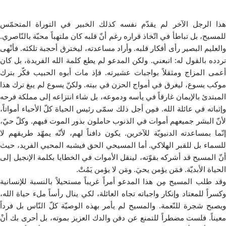
هذا الرجل الآخر لم يقدّم نفسه كذلك الخبير في التوراة المتحمّس
للمسيح، بل تباطأ في اتّخاذ قراره رغم أنّ قلبه كان ملتهباً محبّة بالنّاصري.
والعليم البصير رأى أفكار قلبه. وأراد مساعدته، ليخترق أحجبة تلكئه. فأنْهى
تردده بالقول له: اتبعني. ولكن المدعو لم يطع كلمة الله الفريدة، بل كان
أعمى المزاج ومثقلاً بواجبات عشيرته. فإذ مات أبوه الحبيب فكّر بترك
موكب يسوع، ليغرق في أمواج الحزن في بيته. ولكنّ يسوع لم يبغ ترك هذا
المبتدئ بالإيمان غارقاً في يأسه ودموعه، بل شاء انتزاعه إلى مملكة فرحه
وإثباته في عائلة الله. فمِن أجل ذلك سمّى رئيس الحياة كلّ الأحياء أمواتاً،
لأنّ البشر جميعهم أموات في الذنوب حاملون بذور الموت فيهم. وكلّ حيّ،
إنّما بمساعدته الدنيويّة للآخرين. يكون دافناً لهم، لأنّه يمهّد طريقهم لا
للسماء بل للقبر الهلاكي. أما المسيحي الحق فيشبه المحيي الفريد، حيث
أنّ المسيح قد أشركه بقوّته، لينقل الأموات في الخطايا بكلمة الإنجيل إلى
الحياة الأبديّة. فمَن يؤمن يحيَ. ومَن لا يؤمن يَمُتْ.
وقد طلب المسيح مِن هذا المدعو أمراً غريباً مستحيلاً بالنسبة للإنسانية
وكسراً للمعتاد وإنكار واجباته تجاه العائلة، لكي ينال رأساً ملء حياة الله،
ويصبح شجرة للنّعمة. والمسيح لم يأمر بهذه الوصيّة كلّ النّاس بل فرداً
معيناً. فلست مضطراً للتمنع عن دفن والدك العزيز بموته، بل أحرى بك أنْ