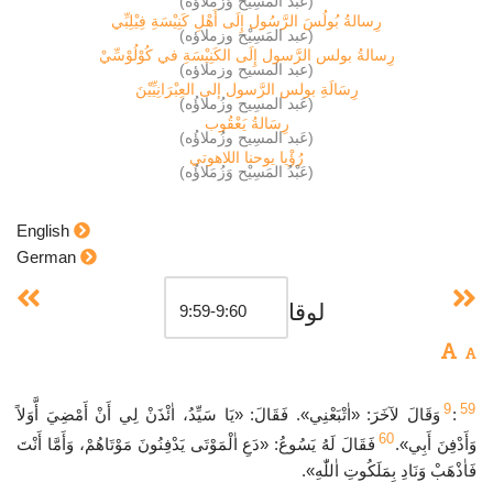
(عَبْدُ المَسِيْح وَزُمَلاؤُه)
رِسالةُ بُولُسَ الرَّسُول إِلَى أَهْلِ كَنِيْسَةِ فِيْلِبِّي
(عبد المَسِيْح وزملاؤه)
رِسالةُ بولس الرَّسول إِلَى الكَنِيْسَةِ في كُوْلُوْسِّيْ
(عبد المسيح وزملاؤه)
رِسَالَةِ بولس الرَّسول إلى العِبْرَانِيِّيْنَ
(عَبد المسِيح وزُملاؤُه)
رِسَالةُ يَعْقُوب
(عَبد المسِيح وزُملاؤُه)
رُؤْيا يوحنا اللاهوتي
(عَبْدُ المَسِيْح وَزُمَلاؤُه)
English
German
لوقا
9
59
:
وَقَالَ لآخَرَ: «اٰتْبَعْنِي». فَقَالَ: «يَا سَيِّدُ، اٰئْذَنْ لِي أَنْ أَمْضِيَ أَّوَلاً
60
وَأَدْفِنَ أَبِي».
فَقَالَ لَهُ يَسُوعُ: «دَعِ اٰلْمَوْتَى يَدْفِنُونَ مَوْتَاهُمْ، وَأَمَّا أَنْتَ
فَاٰذْهَبْ وَنَادِ بِمَلَكُوتِ اٰللّٰهِ».