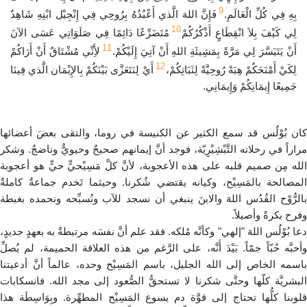
9
بِهِ فِي كُلِّ الْعَالَمِ.
فَإِنَّ اللهَ الَّذي أَعْبُدُهُ بِرُوحِي فِي إِنْجِيْل ابْنِهِ شَاهِدٌ
10
لِي كَيْفَ بِلاَ انْقِطَاعٍ أَذْكُرُكُمْ
مُتَضَرِّعًا دَائِمًا فِي صَلَوَاتِي عَسَى الآنَ
11
أَنْ يَتَيَسَّرَ لِي مَرَّةً بِمَشِيئَةِ اللهِ أَنْ آتِيَ إِلَيْكُمْ.
لأَِنِّي مُشْتَاقٌ أَنْ أَرَاكُمْ
12
لِكَيْ أَمْنَحَكُمْ هِبَةً رُوحِيَّةً لِثَبَاتِكُمْ،
أَيْ لِنَتَعَزَّى بَيْنَكُمْ بِالإِيْمَان الَّذي فِينَا
جَمِيعًا إِيمَانِكُمْ وَإِيمَانِي.
كان بُوْلُس قد سمع الكثير عن الكنيسة في روما، والتقى بعضَ أعضائها
مراراً في رحلاته التَّبْشِيْرِِيّة، فوجد أنَّ إيمانهم صحيحٌ وحيويٌّ وناضجٌ. وشكر
الله مِن صميم قلبه على هذه الأعجوبة، لأنَّ كلَّ مَسِيْحيٍّ حيٍّ هو أعجوبة
المصالحة بالمَسِيْح، وكيانه يقتضي شُكرنا. وحيثما تَخدم جماعةٌ كاملةٌ
بالرُّوْح القُدُس اللهَ والابنَ ينبغي أن نسجد للآب ونُسبِّحه ونحمده بغبطة
وفرح بكرةً وأصيلاً.
دعا بُوْلُس اللهَ "إلهي" وكأنَّه مُلكه. فقد علم أنَّ نفسَه مرتبطةٌ به بعهدٍ جديدٍ،
وأحبَّه حُبّاً جمّاً. بَيْدَ أَنَّه، على الرَّغم من هذه العلاقة الحميمة، لم يُصلِّ
باسمه الخاص إلى الله الجليل، باسم المَسِيْح وحده، عالماً أنَّ أدعيتنا
البشريَّة كلّها وحتَّى شكرنا لا تستحقُّ الصُّعود إلى مجد الله. فانسكابات
قلوبنا كلُّها تحتاج إلى قوَّة دم يسوع المَسِيْح المطهِّرة. وبِوَاسِطَة هذا