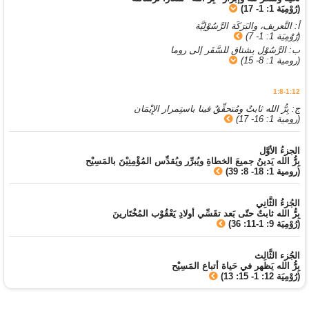
(رُوْمِيَة 1: 1- 17)
أ: التَّعريف، والبَرَكَة الرَّسُوْلِيَّة
(رُوْمِيَة 1: 1- 7)
ب: الرَّسُوْل يشتاق للسَّفَر إلى روما
(رومية 1: 8- 15)
1:8-1:12
ج: بِرُّ الله ثابتٌ ومُتحقِّقٌ فينا باستِمرار الإِيْمَان
(رومية 1: 16- 17)
الجزءُ الأوَّل
بِرُّ الله يَدينُ جميعَ الخطاةِ ويُبرِّر ويُقدِّس المُؤْمِنِيْنَ بالمَسِيْح
(رومية 1: 18- 8: 39)
الجُزءُ الثَّانِي
بِرُّ الله ثابتٌ حتّى بَعد تقَسِّي أولادِ يَعْقُوْب المُخْتَارينَ
(رُوْمِيَة 9: 1-11: 36)
الجُزء الثَّالِث
بِرُّ الله يَظهر في حَياة أتباع المَسِيْح
(رُوْمِيَة 12: 1- 15: 13)