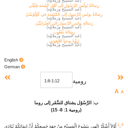
(عَبْدُ المَسِيْح وَزُمَلاؤُه)
رِسالةُ بُولُسَ الرَّسُول إِلَى أَهْلِ كَنِيْسَةِ فِيْلِبِّي
(عبد المَسِيْح وزملاؤه)
رِسالةُ بولس الرَّسول إِلَى الكَنِيْسَةِ في كُوْلُوْسِّيْ
(عبد المسيح وزملاؤه)
رِسَالَةِ بولس الرَّسول إلى العِبْرَانِيِّيْنَ
(عَبد المسِيح وزُملاؤُه)
رِسَالةُ يَعْقُوب
(عَبد المسِيح وزُملاؤُه)
رُؤْيا يوحنا اللاهوتي
(عَبْدُ المَسِيْح وَزُمَلاؤُه)
English
German
رومية
ب: الرَّسُوْل يشتاق للسَّفَر إلى روما
(رومية 1: 8- 15)
1
8
:
أَوَّلاً أَشْكُرُ إِلَهِي بِيَسُوعَ الْمَسِيْح مِنْ جِهَةِ جَمِيعِكُمْ أَنَّ إِيمَانَكُمْ يُنَادَى