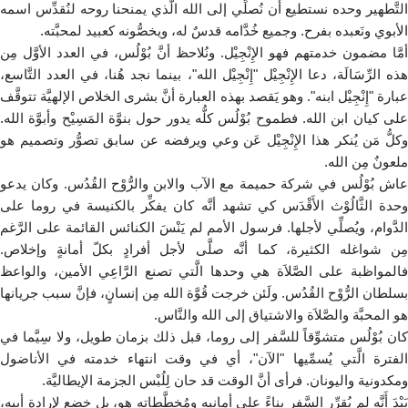
التَّطهير وحده نستطيع أن نُصلِّي إلى الله الَّذي يمنحنا روحه لنُقدِّس اسمه
الأبوي ونَعبده بفرح. وجميع خُدَّامه قدسٌ له، ويخصُّونه كعبيد لمحبَّته.
أمَّا مضمون خدمتهم فهو الإِنْجِيْل. ونُلاحظ أنَّ بُوْلُس، في العدد الأوَّل مِن
هذه الرِّسَالَة، دعا الإِنْجِيْل "إِنْجِيْل الله"، بينما نجد هُنا، في العدد التَّاسع،
عبارة "إِنْجِيْل ابنه". وهو يَقصد بهذه العبارة أنَّ بشرى الخلاص الإلهيَّة تتوقَّف
على كيان ابن الله. فطموح بُوْلُس كلُّه يدور حول بنوَّة المَسِيْح وأبوَّة الله.
وكلُّ مَن يُنكر هذا الإِنْجِيْل عَن وعي ويرفضه عن سابق تصوُّر وتصميم هو
ملعونٌ مِن الله.
عاش بُوْلُس في شركة حميمة مع الآب والابن والرُّوْح القُدُس. وكان يدعو
وحدة الثَّالُوْث الأَقْدَس كي تشهد أنَّه كان يفكِّر بالكنيسة في روما على
الدَّوام، ويُصلِّي لأجلها. فرسول الأمم لم يَنْسَ الكنائس القائمة على الرَّغم
مِن شواغله الكثيرة، كما أنَّه صلَّى لأجل أفرادٍ بكلّ أمانةٍ وإخلاص.
فالمواظبة على الصَّلاَة هي وحدها الَّتي تصنع الرَّاعِي الأمين، والواعظ
بسلطان الرُّوْح القُدُس. ولَئن خرجت قُوَّة الله مِن إنسانٍ، فإنَّ سبب جريانها
هو المحبَّة والصَّلاَة والاشتياق إلى الله والنَّاس.
كان بُوْلُس متشوِّقاً للسَّفر إلى روما، قبل ذلك بزمان طويل، ولا سِيَّما في
الفترة الَّتي يُسمِّيها "الآن"، أي في وقت انتهاء خدمته في الأناضول
ومكدونية واليونان. فرأى أنَّ الوقت قد حان لِلُبْس الجزمة الإيطاليَّة.
بَيْدَ أَنَّه لم يُقرِّر السَّفر بناءً على أمانيه ومُخطَّطاته هو، بل خضع لإرادة أبيه،