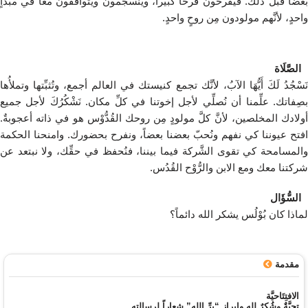
بعضاً قبل ذلك. فيفرحون فرحاً كبيراً، وينسجمون ويتوافقون معاً في مبدأٍ
واحدٍ، لأنَّهم مولودون مِن روحٍ واحدٍ.
الصَّلَاة
نَسْجُدُ لَكَ أَيُّهَا الآبُ، لأنَّك تجمع كنيستك في العالم أجمع، وتُثبِّتها وتملأُها
بصِفاتك. علِّمنا أن نُصلِّي لأجل إخوتنا في كلِّ مكان. نَشْكُرُكَ لأجل جميع
أولادك المخلصين، لأنَّ كلَّ مولودٍ مِن روحك القُدُّوْس هو في ذاته أعجوبةٌ.
افتح عيوننا كي نفهم ونُحبّ بعضنا بعضاً، ونفرح بحضورك. وامنحنا الحكمة
والمسامحة كي تقوى الشَّركة فيما بيننا، فنُحفظ في حقِّك، ولا نبتعد عن
شركتنا معك ومع الابن والرُّوْح القُدُس.
السُّؤَال
لماذا كان بُوْلُس يشكر الله دائماً؟
مقدمة
الافتِتَاحيَّة
تحيَّةٌ وشُكرٌ لله وإبراز “بِرِّ الله” شعاراً لرسالته