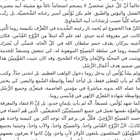
عالماً أنَّ كلَّ عملٍ شخصيٍّ لا ينسجم انسجاماً تامّاً مع مشيئة أبيه مصيره
الفشل والبؤس والضّيق. فلم يكن بُوْلُس أسير رغباته الشَّخصيَّة، بل رتَّب
حياته كلِّياً حسب إرشادات أبيه السَّمَاوِيّ.
لكنَّ هذا الخضوع لم يُخمد نار رغبته الشَّديدة في التَّعرُّف بكنيسة روما الَّتي
كانت غير معروفة لديه حينئذٍ. لقد علم أنَّه امتلأ مِن الرُّوْح القُدُس، فكان
أشبه ببركان يقذف حمم سلطان الله في كلّ اتِّجاه، فتمنَّى أن يُشرك
كنيسة روما في سلطة المَسِيْح الموهوبة له، كي تنتعش وتستعدَّ للخدمة
وتثبت في المحبَّة والإِيْمَان والرَّجاء الصَّحيح. وقد كان تثبيت المُؤْمِنِيْنَ هذا
مِن صميم هدف أَعْمَال الرُّسُل.
ولم يشَأ بُوْلُس أن يدخل روما دخول الواهب العظيم، بل انحنى جدّاً، وكتب
أنَّه لم يأتِ ليُعطي فقط، بل ليأخذ أيضاً بِوَاسِطَة السَّمع والبصر، كي يختبر
ما عمله الله بدونه مباشرةً في مؤمني العاصمة، فيتعزَّى وجميع الرُّسُل
بِوَاسِطَة شهادة المُعزِّي الإلهي في قِدِّيسي روما.
كما شهد بُوْلُس، مُسبقاً، أنَّه لم يأتِ بإيمانٍ جديدٍ، بل إنَّ الاعتقاد والمعرفة
والقوَّة نفسها تعمل في جميع المَسِيْحِيِّيْنَ الحقيقيِّين، الَّذين هُم أعضاء في
جسد المَسِيْح الرُّوْحِيّ. فكُلُّ مَن يزعم أنّه توجد أكثر مِن كنيسة واحدة هو
كاذبٌ، لأنَّ الرُّوْح القُدُس واحدٌ، والمَسِيْح واحدٌ، والآب واحدٌ، وحيثما يجتمع
المُؤْمِنُوْنَ المخلصون يلتقون كأولادٍ لأبٍ واحدٍ، وإنْ كانوا لا يعرفون بعضهم