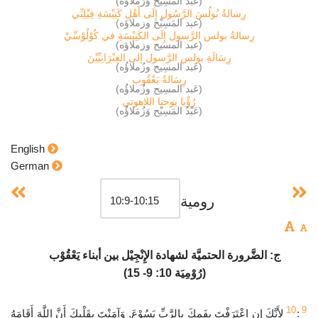
(عَبْدُ المَسِيْح وَزُمَلاؤُه)
رِسالةُ بُولُسَ الرَّسُول إِلَى أَهْلِ كَنِيْسَةِ فِيْلِبِّي
(عبد المَسِيْح وزملاؤه)
رِسالةُ بولس الرَّسول إِلَى الكَنِيْسَةِ في كُوْلُوْسِّيْ
(عبد المسيح وزملاؤه)
رِسَالَةِ بولس الرَّسول إلى العِبْرَانِيِّيْنَ
(عَبد المسِيح وزُملاؤُه)
رِسَالةُ يَعْقُوب
(عَبد المسِيح وزُملاؤُه)
رُؤْيا يوحنا اللاهوتي
(عَبْدُ المَسِيْح وَزُمَلاؤُه)
English
German
رومية
ج: الضَّرورة الحتميَّة لشهادة الإِنْجِيْل بين أبناء يَعْقُوْب
(رُوْمِيَة 10: 9- 15)
10
9
:
لأَنَّكَ إِنِ اعْتَرَفْتَ بِفَمِكَ بِالرَّبِّ يَسُوْعَ, وَآمَنْتَ بِقَلْبِكَ أَنَّ اللَّهَ أَقَامَهُ