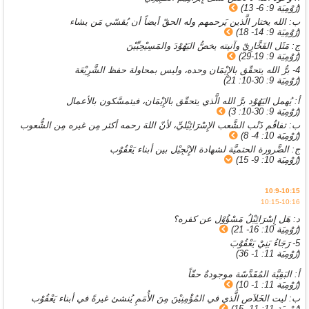
(رُوْمِيَة 9: 6- 13)
ب: الله يختار الَّذين يَرحمهم وله الحقّ أيضاً أن يُقسّي مَن يشاء
(رُوْمِيَة 9: 14- 18)
ج: مَثَل الفَخَّارِيّ وآنيته يخصُّ اليَهُوْدَ والمَسِيْحِيِّيْنَ
(رُوْمِيَة 9: 19-29)
4- برُّ الله يتحقّق بالإِيْمَان وحده، وليس بمحاولة حفظ الشَّرِيْعَة
(رُوْمِيَة 9: 30-10: 21)
أ: يُهمل اليَهُوْد برَّ الله الَّذي يتحقّق بالإِيْمَان، فيتمسَّكون بالأعمال
(رُوْمِيَة 9: 30-10: 3)
ب: تفاقُم ذَنْب الشَّعب الإِسْرَائِيْليِّ، لأنّ اللهَ رحمه أكثر مِن غيره مِن الشُّعوب
(رُوْمِيَة 10: 4- 8)
ج: الضَّرورة الحتميَّة لشهادة الإِنْجِيْل بين أبناء يَعْقُوْب
(رُوْمِيَة 10: 9- 15)
10:9-10:15
10:15-10:16
د: هَل إِسْرَائِيْلُ مَسْؤُوْل عن كفره؟
(رُوْمِيَة 10: 16- 21)
5- رَجَاءُ بَنِيْ يَعْقُوْبَ
(رُوْمِيَة 11: 1- 36)
أ: البَقِيَّة المُقَدَّسّة موجودةٌ حقّاً
(رُوْمِيَة 11: 1- 10)
ب: ليت الخَلاَص الَّذي في المُؤْمِنِيْنَ مِنَ الأُمَمِ يُنشئ غيرةً في أبناء يَعْقُوْب
(رُوْمِيَة 11: 11- 15)