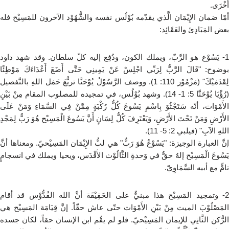
أُخْرَى.
أمّا ضمان الإِيْمَان الَّذي يقدّمه بُوْلُس نفسه والشُّهُوْد الآخرون للمَسِيْح فله
بعض المَبَادِئ والعَقَائِد:
1- يَسُوْع هو الرَّبّ، ويملك الكون، ودُفِع إليه كلّ سلطان. وقد شهد داود
بوضوح: "قَالَ الرَّبُّ لِرَبِّي اجْلِسْ عَنْ يَمِينِي حَتَّى أَضَعَ أَعْدَاءَكَ مَوْطِئًا
لِقَدَمَيْكَ" (مَزْمُوْر 110: 1). ووصف الرَّسُوْلُ يُوْحَنَّا تربُّعَ حَمَل اللهِ بالتَّفصيل
(رُؤْيَا يُوْحَنَّا 5: 1- 14). وشهد بُوْلُس، في تمجيده للمصلوب المقام مِنْ بَيْنِ
الأَمْوَات، أنّه سَتَجْثُوَ بِاسْمِ يَسُوعَ كُلُّ رُكْبَةٍ مِمَّنْ فِي السَّمَاءِ وَمَنْ عَلَى
الأَرْضِ وَمَنْ تَحْتَ الأَرْضِ، وَيَعْتَرِفَ كُلُّ لِسَانٍ أَنَّ يَسُوعَ الْمَسِيْح هُوَ رَبٌّ لِمَجْدِ
اللهِ الآبِ" (فيلبي 2: 5- 11).
إنَّ العبارة الوجيزة: "يَسُوْعُ هُوَ رَبٌّ" هي لبُّ الإِيْمَان المَسِيْحيّ. ومعناها أنَّ
يَسُوعَ الْمَسِيْح إلهٌ حقٌّ في وَحدةِ الثَّالُوْث الأَقْدَس، ويحيا ويملك في انسجامٍ
تامٍّ مع أبيه السَّمَاوِيّ.
2- وتمجيد المَسِيْح هذا مبنيٌّ على الحَقِيْقَة أنَّ الله القُدُّوْس قد أقام
المَصْلُوْبَ الميت مِنْ بَيْنِ الأَمْوَات حتّى عاش حقّاً. إنَّ قِيَامَة المَسِيْح هي
الرُّكن الثَّانِي للإيمان المَسِيْحيّ. فلو لم يقُم ابن الإنسان حقاً، لكان جسده