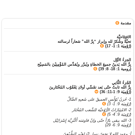
مقدمة
الافتِتَاحيَّة
تحيَّةٌ وشُكرٌ لله وإبراز “بِرِّ الله” شعاراً لرسالته
(رُوْمِيَة 1: 1- 17)
الجزءُ الأوَّل
بِرُّ الله يَدينُ جميعَ الخطاةِ ويُبرِّر ويُقدِّس المُؤْمِنِيْنَ بالمَسِيْح
(رومية 1: 18- 8: 39)
الجُزءُ الثَّانِي
بِرُّ الله ثابتٌ حتّى بَعد تقَسِّي أولادِ يَعْقُوْب المُخْتَارينَ
(رُوْمِيَة 9: 1-11: 36)
1- حُزنُ بُوْلُس العميقُ على شَعبِهِ الضَّالِّ
(رُوْمِيَة 9: 1- 3)
2- الامْتِيَازَاتُ الرُّوْحيَّة للشَّعب المُخْتَار
(رُوْمِيَة 9: 4- 5)
3- الله يبقى بارّاً حتّى وإنْ قاومَته أَكْثَرِيَّة إِسْرَائِيْل
(رُوْمِيَة 9: 6- 29)
أ: وعود الله لا تخصّ نسل إِبْرَاهِيْم الطَّبِيْعِيّ