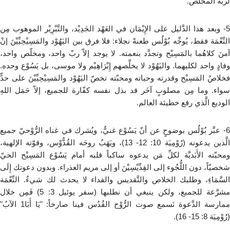
لربّه المخلِّص.
5- وبعد هذا الدَّليل على الإِيْمَان في العَهْد الجَدِيْد، والتَّبْرِيْر الموهوب مِن
النِّعْمَة فقط، يُوجِّه بُوْلُس طعنةً نجلاء: فلا فرق بين اليَهُوْد والمَسِيْحِيِّيْنَ إنْ
آمنَ كلاهُما بالمَسِيْح وتجدَّد بنعمته. لا يوجد إلاّ ربّ واحد، ومخلّص واحد،
وفادٍ واحد لكليهما. واليَهُوْد لا يخلِّصهم إِبْرَاهِيْم ولا موسى، بل يَسُوْع وحده.
فخلاصُ المَسِيْح وقدرته وحياته ومحبّته تخصّ اليَهُوْد والمَسِيْحِيِّيْنَ على حدٍّ
سواء. وما مِن مصلوبٍ آخَر قد بذل نفسه كفّارة للجميع، إلاّ حَمَل اللهِ
الوديع الَّذي رفع خطيئة العالم.
6- عبَّر بُوْلُس بوضوحٍ عن أنّ يَسُوْع غنيٌّ، ويُشرك في غناه الرُّوْحيّ جميع
الَّذين يدعونه (رُوْمِيَة 10: 12- 13)، ويَهَبُ روحَه القُدُّوْس، وقوّته الإلهية،
ومحبّته الأَبَديَّة لكلِّ مَن يدعوه ساكباً قلبه أمام يَسُوْع المَسِيْح الحيّ
شخصيّاً، دون اللُّجُوء إلى القِدِّيْسِيْنَ أو إلى مريم العذراء. وبدون دعوتك إِلَى
السَّمَاءِ، وطلبك الخلاص والتَّقديس والفداء لا يحدث لك شيءٌ. النِّعْمَة
مشرَّعة للجميع، ولكن ينبغي أن نطلبها (سفر يوئيل 3: 5) فَمِن خلال
ممارسة الدَّعوة نَسمع صوت الرُّوْح القُدُس فينا صارخاً: "يَا أَبَا1 الآبُ"
(رُوْمِيَة 8: 15- 16).