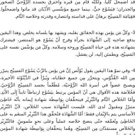
قد اضمحلّ كُلِّياً. ولكنَّه قام مِن قبره واخترق بجسده الرُّوْحيّ الصخور
والجدران؛ فيَسُوْع حيٌّ، بينما جميع مؤسِّسي الأَدْيَان قد ماتوا واضمحلّوا.
فقِيَامَة المَسِيْح برهانٌ على قداسته وانتصاره وقدرته وخلاصه التَّام.
3- وكلّ مَن يؤمن بهذه الحقائق بقلبه، ويشهد بها بلسانه يخلص. وهذا اليقين
يدفع صاحبه إلى الشَّهَادَة بجرأة وفرح أنّ يَسُوْع هو المنتصر، فيشترك
بشهادته هذه في حياة المَسِيْح وروحه وسلامه. وكلّ مَن يؤسِّس نفسه على
المَسِيْح، ويطمئن إليه، لن يفشل.
4- وفي نموّ هذا اليقين يقول بُوْلُس إنَّ مَن يؤمن بالرَّبّ يَسُوْع المَسِيْح يتبرّر
مِن الله القُدُّوْس، ويتحرَّر مِن جميع خطاياه، ويُبرَّأ في الدَّيْنُوْنَة الأخيرة،
ويصبح عضواً في أسرة الله الرُّوْحيّة، مُطَعَّماً بجسد المَسِيْح الرُّوْحيّ.
فخُلاَصَة هذه الأقوال هي أنّ المؤمن يرتبط بيَسُوْع ارتباطاً ثابتاً إِلَى الأَبَدِ.
وأمّا الخَلاَص التَّام والتَّبْرِيْر فيتحقَّقان بِوَاسِطَة شهادة إيمانه بأنّه خَاطِئ
متبرّرٌ ومقبولٌ لدى الله. فليست الشَّهَادَة سبب الخَلاَص، لأنَّ التَّبْرِيْر
الأساسي يتم بالإِيْمَان فقط؛ أمَّا الشَّهَادَة فتُحقِّق هذا التَّبْرِيْر المنعَم به على
الخَاطِئ وتُعمِّقه حتّى ينضج خلاصه عملياً وعلى نحوٍ ملموسًٍ. فالتَّبْرِيْر
والخَلاَص مستمَدّان مِن المَسِيْح، وهُما يتحقَّقان بِوَاسِطَة شهادة المؤمن