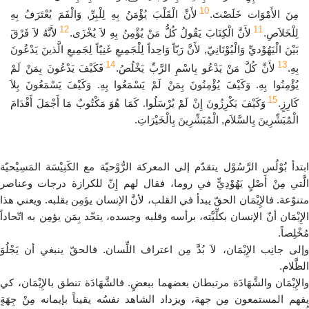
10
مِنَ الأَمْوَات خَلَصْتَ.
لأَنَّ الْقَلْبَ يُؤْمَنُ بِهِ لِلْبِرِّ, وَالْفَمَ يُعْتَرَفُ بِهِ
12
11
لِلْخَلاَصِ.
لأَنَّ الْكِتَابَ يَقُولُ كُلُّ مَنْ يُؤْمِنُ بِهِ لاَ يُخْزَى.
لأَنَّهُ لاَ فَرْقَ
بَيْنَ الْيَهُوْديِّ وَالْيُوْنَانِيّ, لأَنَّ رَبّاً وَاحِداً لِلْجَمِيعِ غَنِيّاً لِجَمِيعِ الَّذينَ يَدْعُونَ
14
13
بِهِ.
لأَنَّ كُلَّ مَنْ يَدْعُو بِاسْمِ الرَّبِّ يَخْلُصُ.
فَكَيْفَ يَدْعُونَ بِمَنْ لَمْ
يُؤْمِنُوا بِهِ. وَكَيْفَ يُؤْمِنُونَ بِمَنْ لَمْ يَسْمَعُوا بِهِ. وَكَيْفَ يَسْمَعُونَ بِلاَ
15
كَارِزٍ.
وَكَيْفَ يَكْرِزُونَ إِنْ لَمْ يُرْسَلُوا. كَمَا هُوَ مَكْتُوبٌ مَا أَجْمَلَ أَقْدَامَ
الْمُبَشِّرِينَ بِالسَّلاَم, الْمُبَشِّرِينَ بِالْخَيْرَاتِ.
ابتدأ بُوْلُس الرَّسُوْل يتقدّم إلى المعركة الرُّوْحيّة مع الكَنِيْسَة المَسِيْحيّة
الَّتي مِنْ أَصْلٍ يَهُوْدِيٍّ في روما، فقال لهم إِنّ للكرازة درجات وعناصر
متنوّعة. فالإِيْمَان الحقّ يبدأ في القلب، لأنَّ الإنسان يؤمِن بقلبه. ويعني هذا
الإِيْمَان أنّ الإنسان بكلِّيَّته، برأسه وقلبه وجسده، يتحّد بِمَن يؤمِن به اتّحاداً
مُخْلِصاً.
وإلى جانِب الإِيْمَان، لاَ بُدَّ مِن اعتراف اللِّسان. فالحقّ ينبغي أن يَجْلُوَ
الظَّلام.
والإِيْمَان والشَّهَادَة مرتبطان بعضهما ببعضٍ. فالشَّهَادَة تنطق بالإِيْمَان، كي
يفهم المستمعون مِن جهة، ويزداد الشاهد نفسُه يقيناً بإيمانه مِنْ جِهَةٍ